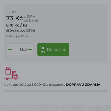
105 Kč
s DPH
73 Kč
za balení
6.10 Kč
/ ks
(5.04 Kč bez DPH)
Balení po 12 ks
do košíku
bal
Nakupte ještě za
3 000 Kč
a dostanete
DOPRAVU ZDARMA
.