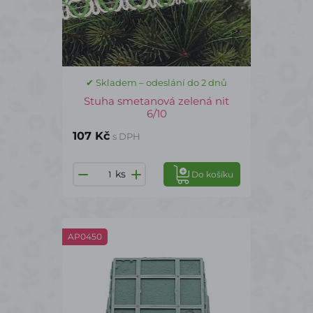
✔ Skladem – odeslání do 2 dnů
Stuha smetanová zelená nit
6/10
107 Kč
s DPH
ks
Do košíku
AP0450