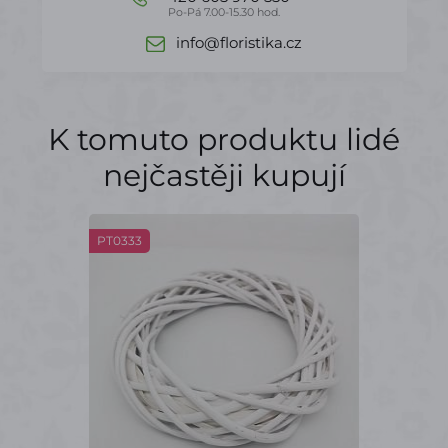
Po-Pá 7.00-15.30 hod.
info@floristika.cz
K tomuto produktu lidé
nejčastěji kupují
PT0333