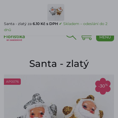
PŘIHLÁŠENÍ
Santa - zlatý za
6.10 Kč s DPH
✔ Skladem – odeslání do 2
dnů
0
MENU
Santa - zlatý
AP0076
%
-30