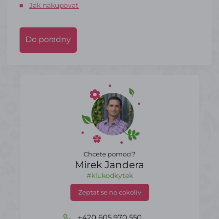
Jak nakupovat
Do poradny
Chcete pomoci?
Mirek Jandera
#klukodkytek
Zeptat se na cokoliv
+420 605 970 550