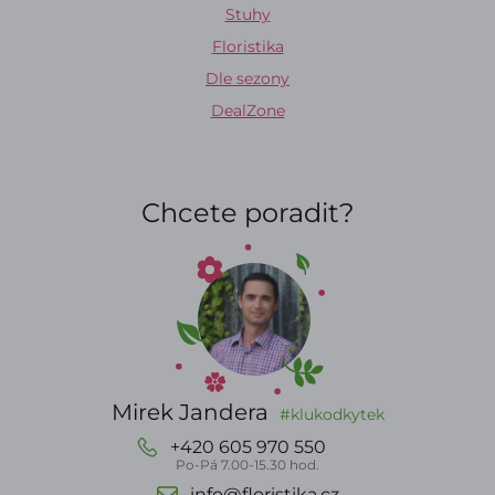
Stuhy
Floristika
Dle sezony
DealZone
Chcete poradit?
Mirek Jandera
#klukodkytek
+420 605 970 550
Po-Pá 7.00-15.30 hod.
info@floristika.cz