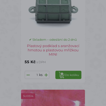
✔ Skladem – odeslání do 2 dnů
Plastový podklad s aranžovací
hmotou a plastovou mřížkou
MINI
55 Kč
s DPH
ks
Do košíku
SU0514