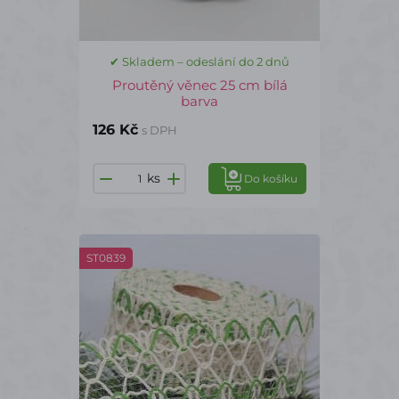
✔ Skladem – odeslání do 2 dnů
Proutěný věnec 25 cm bílá
barva
126 Kč
s DPH
ks
Do košíku
ST0839