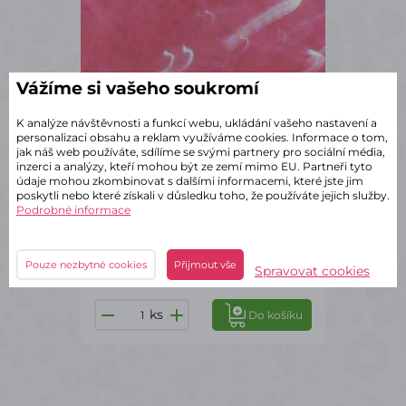
Vážíme si vašeho soukromí
K analýze návštěvnosti a funkcí webu, ukládání vašeho nastavení a
personalizaci obsahu a reklam využíváme cookies. Informace o tom,
jak náš web používáte, sdílíme se svými partnery pro sociální média,
inzerci a analýzy, kteří mohou být ze zemí mimo EU. Partneři tyto
údaje mohou zkombinovat s dalšími informacemi, které jste jim
poskytli nebo které získali v důsledku toho, že používáte jejich služby.
Podrobné informace
✔ Skladem – odeslání do 2 dnů
Sisal - tmavě růžový - 200g
110 Kč
Pouze nezbytné cookies
Přijmout vše
s DPH
Spravovat cookies
ks
Do košíku