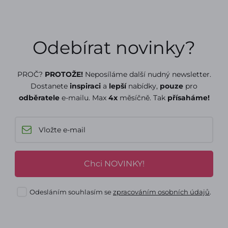
Odebírat novinky?
PROČ?
PROTOŽE!
Neposíláme další nudný newsletter.
Dostanete
inspiraci
a
lepší
nabídky,
pouze
pro
odběratele
e-mailu. Max
4x
měsíčně. Tak
přísaháme!
Chci NOVINKY!
Odesláním souhlasím se
zpracováním osobních údajů
.