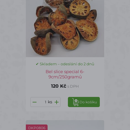
✔ Skladem – odeslání do 2 dnů
Bel slice special 6-
9cm/250gramů
120 Kč
s DPH
ks
Do košíku
DKP0806