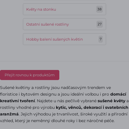
Květy na stonku
38
Ostatní sušené rostliny
27
Hobby balení sušených květin
7
Přejít rovnou k produktům
Sušené květiny a rostliny jsou nadčasovým trendem ve
floristice i bytovém designu a jsou ideální volbou i pro
domácí
kreativní tvoření
. Najdete u nás pečlivě vybrané
sušené květy
a
rostliny vhodné pro výrobu
kytic, věnců, dekorací i svatebních
aranžmá
. Jejich výhodou je trvanlivost, široké využití a přírodní
vzhled, který je neměnný dlouhé roky i bez náročné péče.