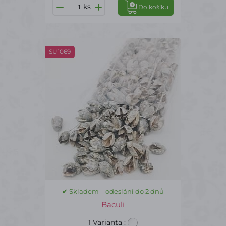
ks
Do košíku
SU1069
✔ Skladem – odeslání do 2 dnů
Baculi
1 Varianta
: