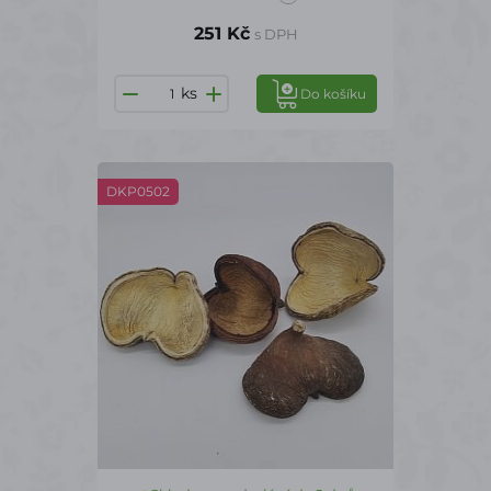
251 Kč
s DPH
ks
Do košíku
DKP0502