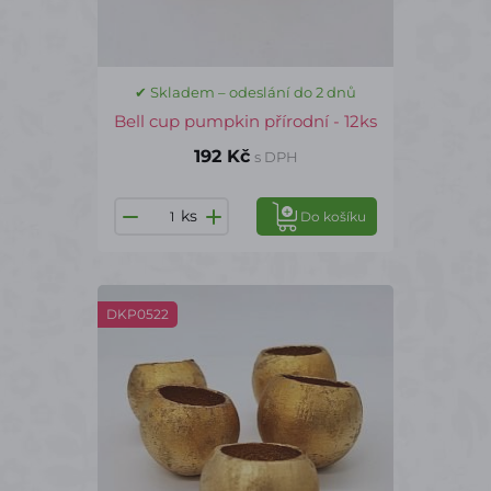
✔ Skladem – odeslání do 2 dnů
Bell cup pumpkin přírodní - 12ks
192 Kč
s DPH
ks
Do košíku
DKP0522