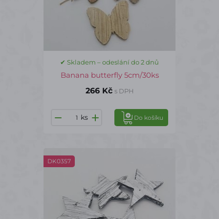
✔ Skladem – odeslání do 2 dnů
Banana butterfly 5cm/30ks
266 Kč
s DPH
ks
Do košíku
DK0357