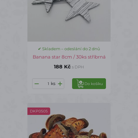
✔ Skladem – odeslání do 2 dnů
Banana star 8cm / 30ks stříbrná
188 Kč
s DPH
ks
Do košíku
DKP0505