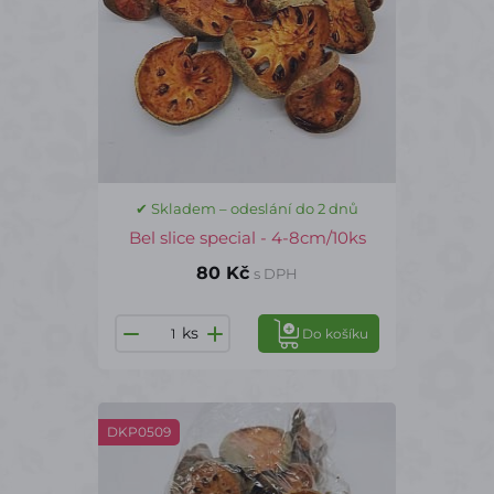
✔ Skladem – odeslání do 2 dnů
Bel slice special - 4-8cm/10ks
80 Kč
s DPH
ks
Do košíku
DKP0509