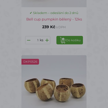
✔ Skladem – odeslání do 2 dnů
Bell cup pumpkin bělený - 12ks
239 Kč
s DPH
ks
Do košíku
DKP0526