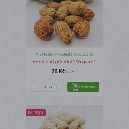
✔ Skladem – odeslání do 2 dnů
Amra pod přírodní 250 gramů
96 Kč
s DPH
ks
Do košíku
DKP0515