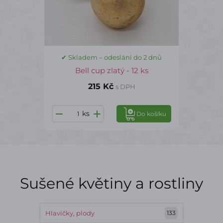
✔ Skladem – odeslání do 2 dnů
Bell cup zlatý - 12 ks
215 Kč
s DPH
ks
Do košíku
Sušené květiny a rostliny
Hlavičky, plody
133