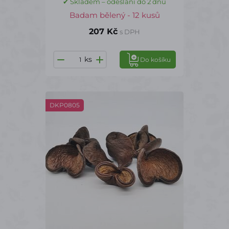
✔ Skladem – odeslání do 2 dnů
Badam bělený - 12 kusů
207 Kč
s DPH
ks
Do košíku
DKP0805