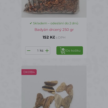
✔ Skladem – odeslání do 2 dnů
Badyán drcený 250 gr
152 Kč
s DPH
ks
Do košíku
DK0184