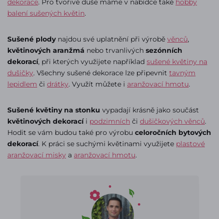
dekorace
. Pro tvořivé duše máme v nabídce také
hobby
balení sušených květin
.
Sušené plody
najdou své uplatnění při výrobě
věnců
,
květinových aranžmá
nebo trvanlivých
sezónních
dekorací
, při kterých využijete například
sušené květiny na
dušičky
. Všechny sušené dekorace lze připevnit
tavným
lepidlem
či
drátky
. Využít můžete i
aranžovací hmotu
.
Sušené květiny na stonku
vypadají krásně jako součást
květinových dekorací
i
podzimních
či
dušičkových věnců
.
Hodit se vám budou také pro výrobu
celoročních bytových
dekorací
. K práci se suchými květinami využijete
plastové
aranžovací misky
a
aranžovací hmotu
.