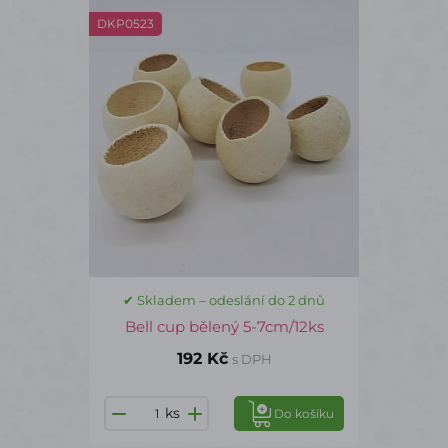
DKP0523
✔ Skladem – odeslání do 2 dnů
Bell cup bělený 5-7cm/12ks
192 Kč
s DPH
ks
Do košíku