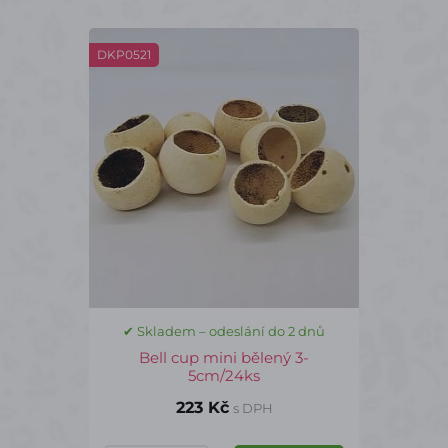
DKP0521
✔ Skladem – odeslání do 2 dnů
Bell cup mini bělený 3-
5cm/24ks
223 Kč
s DPH