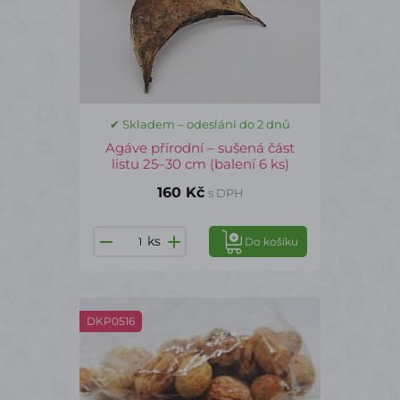
✔ Skladem – odeslání do 2 dnů
Agáve přírodní – sušená část
listu 25–30 cm (balení 6 ks)
160 Kč
s DPH
ks
Do košíku
DKP0516