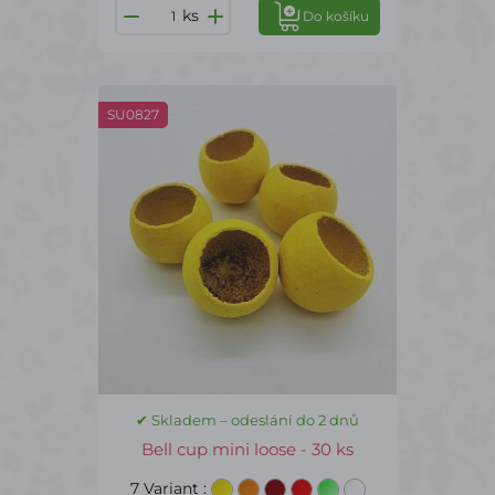
ks
Do košíku
SU0827
✔ Skladem – odeslání do 2 dnů
Bell cup mini loose - 30 ks
7 Variant
: