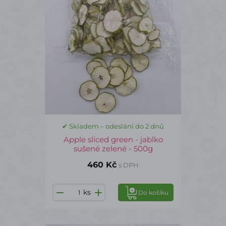
✔ Skladem – odeslání do 2 dnů
Apple sliced green - jablko
sušené zelené - 500g
460 Kč
s DPH
ks
Do košíku