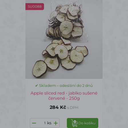
SU0088
✔ Skladem – odeslání do 2 dnů
Apple sliced red - jablko sušené
červené - 250g
284 Kč
s DPH
ks
Do košíku