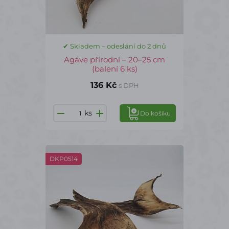
✔ Skladem – odeslání do 2 dnů
Agáve přírodní – 20–25 cm
(balení 6 ks)
136 Kč
s DPH
ks
Do košíku
DKP0514