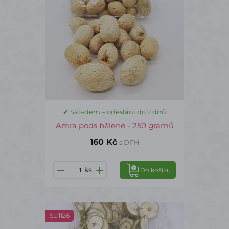
✔ Skladem – odeslání do 2 dnů
Amra pods bělené - 250 gramů
160 Kč
s DPH
ks
Do košíku
SU1126