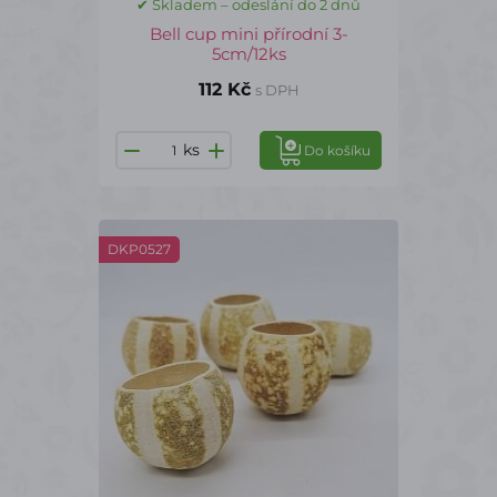
✔ Skladem – odeslání do 2 dnů
Bell cup mini přírodní 3-
5cm/12ks
112 Kč
s DPH
ks
Do košíku
DKP0527