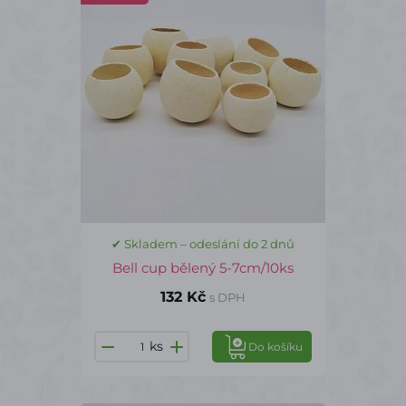
✔ Skladem – odeslání do 2 dnů
Bell cup bělený 5-7cm/10ks
132 Kč
s DPH
ks
Do košíku