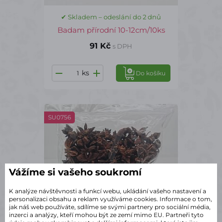
✔ Skladem – odeslání do 2 dnů
Badam přírodní 10-12cm/10ks
91 Kč
s DPH
ks
Do košíku
SU0756
Vážíme si vašeho soukromí
K analýze návštěvnosti a funkcí webu, ukládání vašeho nastavení a
personalizaci obsahu a reklam využíváme cookies. Informace o tom,
jak náš web používáte, sdílíme se svými partnery pro sociální média,
inzerci a analýzy, kteří mohou být ze zemí mimo EU. Partneři tyto