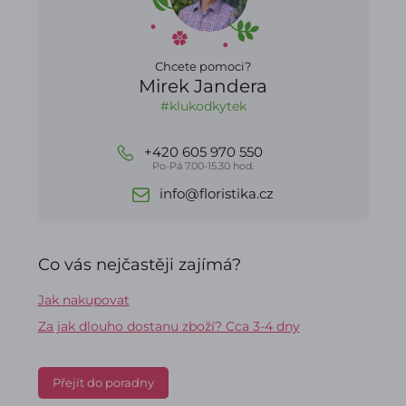
Chcete pomoci?
Mirek Jandera
#klukodkytek
+420 605 970 550
Po-Pá 7.00-15.30 hod.
info@floristika.cz
Co vás nejčastěji zajímá?
Jak nakupovat
Za jak dlouho dostanu zboží? Cca 3-4 dny
Přejít do poradny