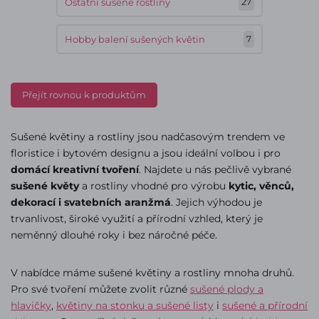
Ostatní sušené rostliny
27
Hobby balení sušených květin
7
Přejít rovnou k produktům
Sušené květiny a rostliny jsou nadčasovým trendem ve
floristice i bytovém designu a jsou ideální volbou i pro
domácí kreativní tvoření
. Najdete u nás pečlivě vybrané
sušené květy
a rostliny vhodné pro výrobu
kytic, věnců,
dekorací i svatebních aranžmá
. Jejich výhodou je
trvanlivost, široké využití a přírodní vzhled, který je
neměnný dlouhé roky i bez náročné péče.
V nabídce máme sušené květiny a rostliny mnoha druhů.
Pro své tvoření můžete zvolit různé
sušené plody a
hlavičky
,
květiny na stonku a sušené listy
i
sušené a přírodní