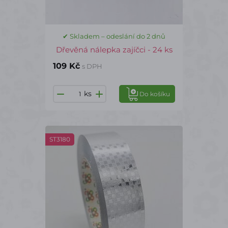
✔ Skladem – odeslání do 2 dnů
Dřevěná nálepka zajíčci - 24 ks
109 Kč
s DPH
ks
Do košíku
ST3180