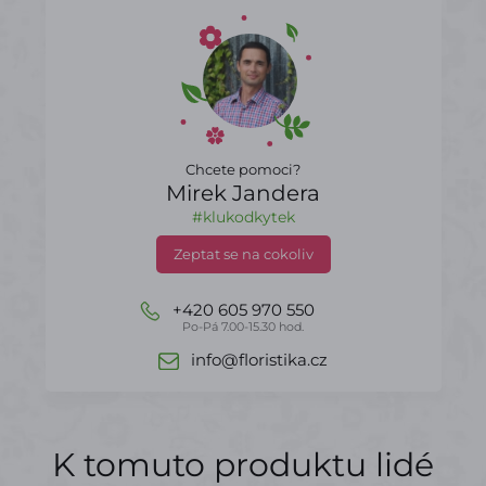
Chcete pomoci?
Mirek Jandera
#klukodkytek
Zeptat se na cokoliv
+420 605 970 550
Po-Pá 7.00-15.30 hod.
info@floristika.cz
K tomuto produktu lidé