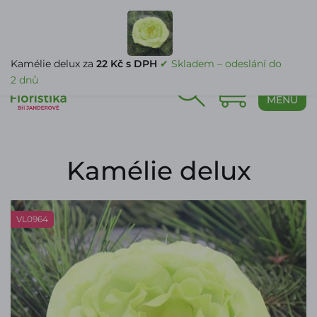
PŘIHLÁŠENÍ
Kamélie delux za
22 Kč s DPH
✔ Skladem – odeslání do
2 dnů
0
MENU
Kamélie delux
VL0964