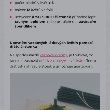
počet plátků v květu:
5
balení:
12
květů ve folii
uchycení:
drát LS0050 či stonek
případně lepit
tavným lepidlem
, nebo propíchnout
zavíracím
špendlíkem
Upevnění vazbových látkových květin pomocí
drátu či stonku
Na spodku každé
vazbové květiny
, je trubička, do
které se zasouvá
drát k vazbovým květinám
. Tento
drát tak nahrazuje stojek a umožňuje aranžování.