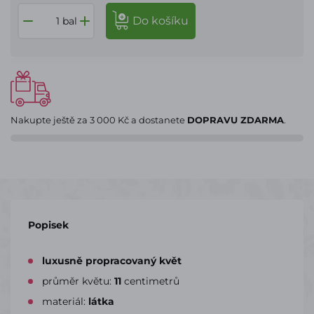
do košíku
bal
Nakupte ještě za
3 000 Kč
a dostanete
DOPRAVU ZDARMA
.
Popisek
luxusně propracovaný květ
průměr květu:
11
centimetrů
materiál:
látka