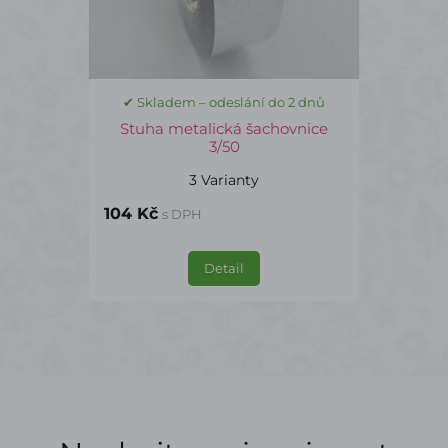
✔ Skladem – odeslání do 2 dnů
Stuha metalická šachovnice
3/50
3 Varianty
104 Kč
s DPH
Detail