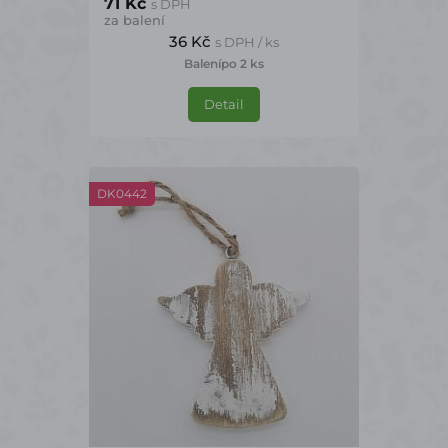
71 Kč
s DPH
za balení
36 Kč
s DPH / ks
Balení
po 2 ks
Detail
DK0442