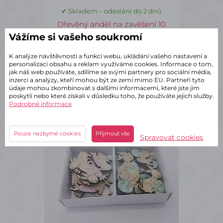
✔ Skladem – odeslání do 2 dnů
Dřevěný anděl na zavěšení 10
cm
Vážíme si vašeho soukromí
39 Kč
s DPH
K analýze návštěvnosti a funkcí webu, ukládání vašeho nastavení a
personalizaci obsahu a reklam využíváme cookies. Informace o tom,
jak náš web používáte, sdílíme se svými partnery pro sociální média,
ks
Do košíku
inzerci a analýzy, kteří mohou být ze zemí mimo EU. Partneři tyto
údaje mohou zkombinovat s dalšími informacemi, které jste jim
poskytli nebo které získali v důsledku toho, že používáte jejich služby.
Podrobné informace
DK0559
Pouze nezbytné cookies
Přijmout vše
Spravovat cookies