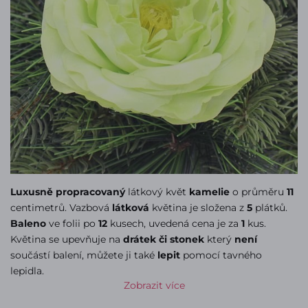
Luxusně propracovaný
látkový květ
kamelie
o průměru
11
centimetrů. Vazbová
látková
květina je složena z
5
plátků.
Baleno
ve folii po
12
kusech, uvedená cena je za
1
kus.
Květina se upevňuje na
drátek či stonek
který
není
součástí balení, můžete ji také
lepit
pomocí tavného
lepidla.
Zobrazit více