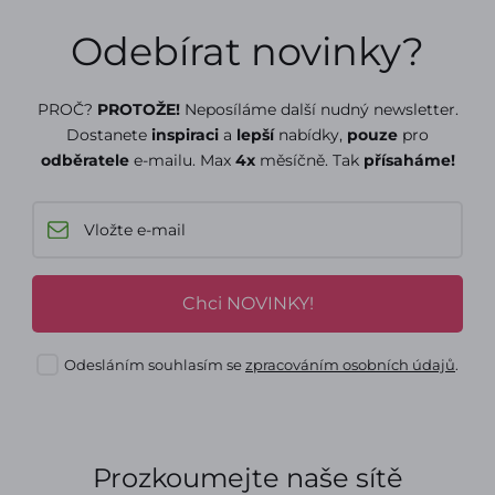
Odebírat novinky?
PROČ?
PROTOŽE!
Neposíláme další nudný newsletter.
Dostanete
inspiraci
a
lepší
nabídky,
pouze
pro
odběratele
e-mailu. Max
4x
měsíčně. Tak
přísaháme!
Chci NOVINKY!
Odesláním souhlasím se
zpracováním osobních údajů
.
Prozkoumejte naše sítě