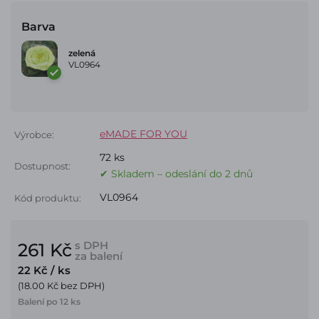
Barva
zelená
VL0964
eMADE FOR YOU
Výrobce:
72 ks
Dostupnost:
✔ Skladem – odeslání do 2 dnů
VL0964
Kód produktu:
s DPH
261 Kč
za balení
22 Kč
/ ks
(18.00 Kč bez DPH)
Balení po 12 ks