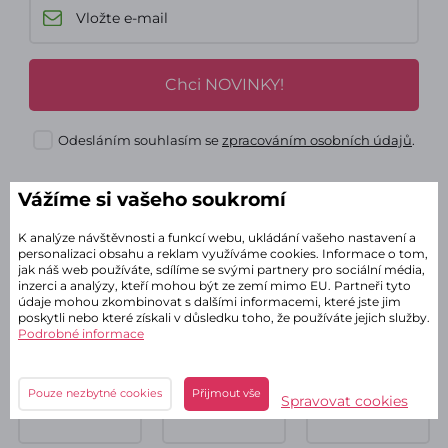
Chci NOVINKY!
Odesláním souhlasím se
zpracováním osobních údajů
.
Vážíme si vašeho soukromí
Prozkoumejte naše sítě
K analýze návštěvnosti a funkcí webu, ukládání vašeho nastavení a
personalizaci obsahu a reklam využíváme cookies. Informace o tom,
jak náš web používáte, sdílíme se svými partnery pro sociální média,
inzerci a analýzy, kteří mohou být ze zemí mimo EU. Partneři tyto
údaje mohou zkombinovat s dalšími informacemi, které jste jim
poskytli nebo které získali v důsledku toho, že používáte jejich služby.
Podrobné informace
Pouze nezbytné cookies
Přijmout vše
Spravovat cookies