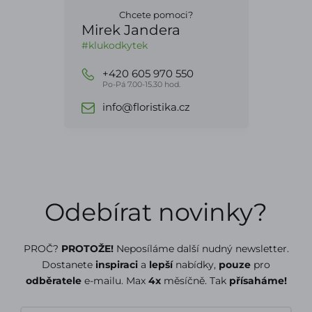
Chcete pomoci?
Mirek Jandera
#klukodkytek
+420 605 970 550
Po-Pá 7.00-15.30 hod.
info@floristika.cz
Odebírat novinky?
PROČ?
PROTOŽE!
Neposíláme další nudný newsletter.
Dostanete
inspiraci
a
lepší
nabídky,
pouze
pro
odběratele
e-mailu. Max
4x
měsíčně. Tak
přísaháme!