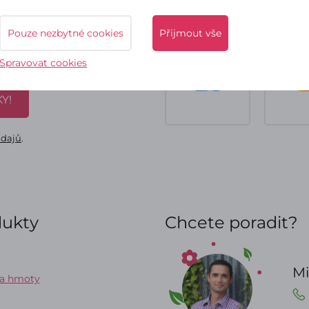
tter.
Pouze nezbytné cookies
Přijmout vše
áme!
Spravovat cookies
Y!
údajů
.
dukty
Chcete poradit?
Mi
 a hmoty