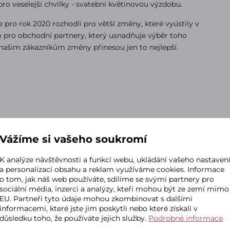
 pro veselejší chvilky - svatební květinovou výzdobu.
 pro rok 2020 rozhodli pro větší změny, které vyústily v
 pro obchodní partnery, který usnadňuje výběr toho
našim zákazníkům změny přinesou jen to nejlepší.
Vážíme si vašeho soukromí
K analýze návštěvnosti a funkcí webu, ukládání vašeho nastaven
a personalizaci obsahu a reklam využíváme cookies. Informace
o tom, jak náš web používáte, sdílíme se svými partnery pro
sociální média, inzerci a analýzy, kteří mohou být ze zemí mimo
EU. Partneři tyto údaje mohou zkombinovat s dalšími
informacemi, které jste jim poskytli nebo které získali v
Prozkoumejte naš
důsledku toho, že používáte jejich služby.
Podrobné informace