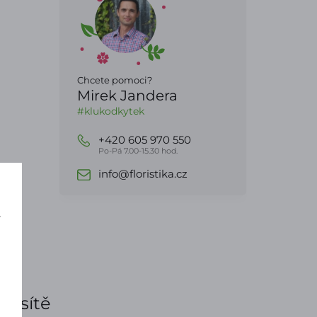
Chcete pomoci?
Mirek Jandera
#klukodkytek
+420 605 970 550
Po-Pá 7.00-15.30 hod.
info@floristika.cz
í
e sítě