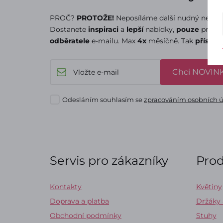
PROČ?
PROTOŽE!
Neposíláme další nudný newsle
Dostanete
inspiraci
a
lepší
nabídky,
pouze
pro
odběratele
e-mailu. Max
4x
měsíčně. Tak
přísah
Chci NOVINK
Odesláním souhlasím se
zpracováním osobních 
Servis pro zákazníky
Pro
Kontakty
Květiny
Doprava a platba
Držáky
Obchodní podmínky
Stuhy