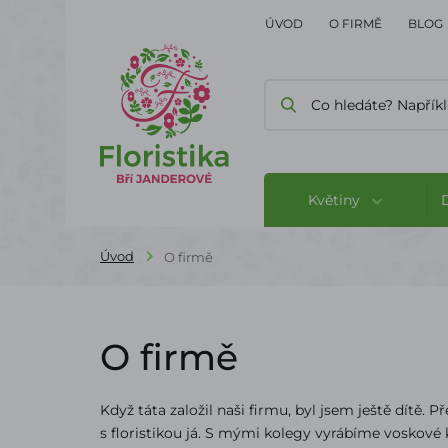
ÚVOD
O FIRMĚ
BLOG
Květiny
Úvod
O firmě
O firmě
Když táta založil naši firmu, byl jsem ještě dítě. 
s floristikou já. S mými kolegy vyrábíme voskov