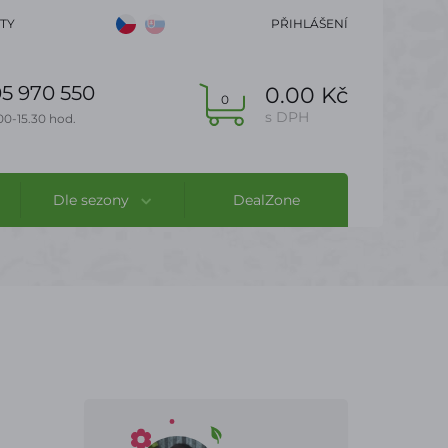
TY
PŘIHLÁŠENÍ
5 970 550
0.00 Kč
0
s DPH
00-15.30 hod.
Dle sezony
DealZone