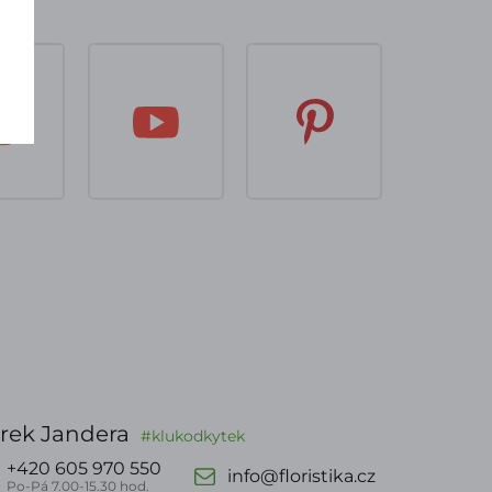
rek Jandera
#klukodkytek
+420 605 970 550
info@floristika.cz
Po-Pá 7.00-15.30 hod.