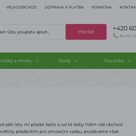
VELKOOBCHOD
DOPRAVA A PLATBA
PORADNA
KONTAK
+420 60
Hledat
Po-Pá 7.
Držáky a hmoty
Stuhy
Floristika
Před pěti lety mi předal žezlo a od té doby řídím náš obchod
é květiny především pro smuteční vazbu, prodáváme však