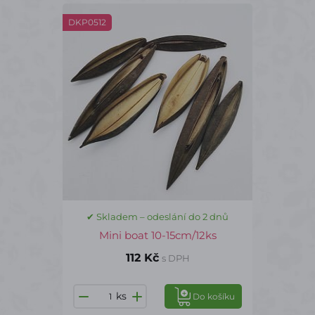
DKP0512
✔ Skladem – odeslání do 2 dnů
Mini boat 10-15cm/12ks
112 Kč
s DPH
ks
Do košíku