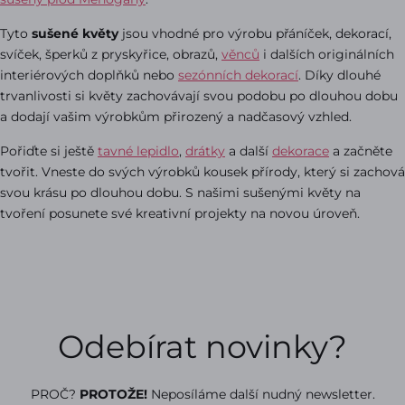
Tyto
sušené květy
jsou vhodné pro výrobu přáníček, dekorací,
svíček, šperků z pryskyřice, obrazů,
věnců
i dalších originálních
interiérových doplňků nebo
sezónních dekorací
. Díky dlouhé
trvanlivosti si květy zachovávají svou podobu po dlouhou dobu
a dodají vašim výrobkům přirozený a nadčasový vzhled.
Pořiďte si ještě
tavné lepidlo
,
drátky
a další
dekorace
a začněte
tvořit. Vneste do svých výrobků kousek přírody, který si zachová
svou krásu po dlouhou dobu. S našimi sušenými květy na
tvoření posunete své kreativní projekty na novou úroveň.
Odebírat novinky?
PROČ?
PROTOŽE!
Neposíláme další nudný newsletter.