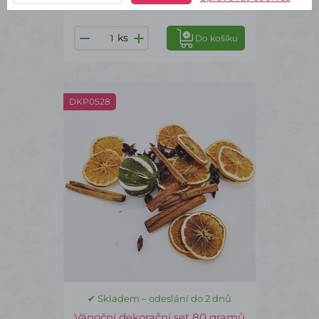
ks
Do košíku
DKP0528
✔ Skladem – odeslání do 2 dnů
Vánoční dekorační set 80 gramů