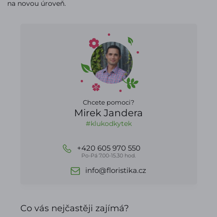
na novou úroveň.
Chcete pomoci?
Mirek Jandera
#klukodkytek
+420 605 970 550
Po-Pá 7.00-15.30 hod.
info@floristika.cz
Co vás nejčastěji zajímá?