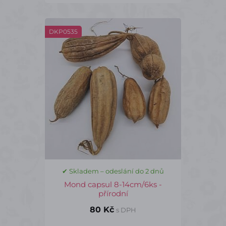
DKP0535
✔ Skladem – odeslání do 2 dnů
Mond capsul 8-14cm/6ks -
přírodní
80 Kč
s DPH