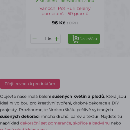
✔ Skladem – odeslání do 2 dnů
Vánoční Pot Puri zelený
pomeranč - 50 gramů
96 Kč
s DPH
ks
Do košíku
Přejít rovnou k produktům
Objevte naše malá balení
sušených květin a plodů
, která jsou
ideální volbou pro kreativní tvoření, drobné dekorace a DIY
projekty. Prozkoumejte širokou škálu pečlivě vybraných
sušených dekorací
mnoha druhů, barev a textur. Najdete tu
například
dekorační set pomeranče, skořice a badyánu
nebo
sušený plod Mehogany
.