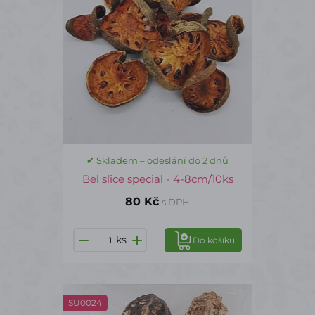
✔ Skladem – odeslání do 2 dnů
Bel slice special - 4-8cm/10ks
80 Kč
s DPH
ks
Do košíku
SU0024