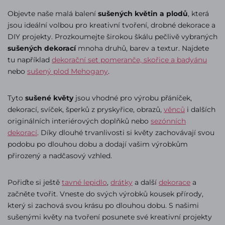
Objevte naše malá balení
sušených květin a plodů
, která
jsou ideální volbou pro kreativní tvoření, drobné dekorace a
DIY projekty. Prozkoumejte širokou škálu pečlivě vybraných
sušených dekorací
mnoha druhů, barev a textur. Najdete
tu například
dekorační set pomeranče, skořice a badyánu
nebo
sušený plod Mehogany
.
Tyto
sušené květy
jsou vhodné pro výrobu přáníček,
dekorací, svíček, šperků z pryskyřice, obrazů,
věnců
i dalších
originálních interiérových doplňků nebo
sezónních
dekorací
. Díky dlouhé trvanlivosti si květy zachovávají svou
podobu po dlouhou dobu a dodají vašim výrobkům
přirozený a nadčasový vzhled.
Pořiďte si ještě
tavné lepidlo
,
drátky
a další
dekorace
a
začněte tvořit. Vneste do svých výrobků kousek přírody,
který si zachová svou krásu po dlouhou dobu. S našimi
sušenými květy na tvoření posunete své kreativní projekty