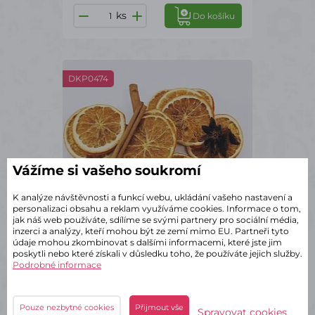
ks
Do košíku
DKP0474
Vážíme si vašeho soukromí
K analýze návštěvnosti a funkcí webu, ukládání vašeho nastavení a
personalizaci obsahu a reklam využíváme cookies. Informace o tom,
jak náš web používáte, sdílíme se svými partnery pro sociální média,
inzerci a analýzy, kteří mohou být ze zemí mimo EU. Partneři tyto
údaje mohou zkombinovat s dalšími informacemi, které jste jim
poskytli nebo které získali v důsledku toho, že používáte jejich služby.
Podrobné informace
✔ Skladem – odeslání do 2 dnů
Pot Puri - 50 gramů
Pouze nezbytné cookies
Přijmout vše
Spravovat cookies
88 Kč
s DPH