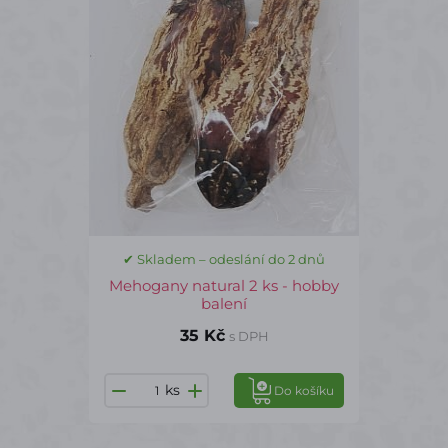
✔ Skladem – odeslání do 2 dnů
Mehogany natural 2 ks - hobby
balení
35 Kč
s DPH
ks
Do košíku