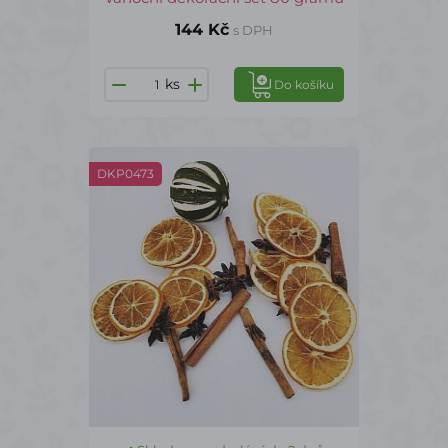
144 Kč
s DPH
ks
Do košíku
DKP0473