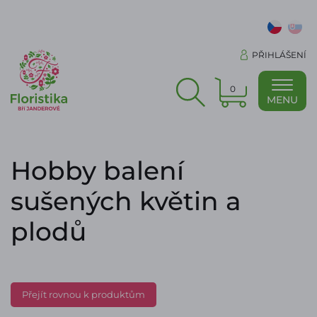
PŘIHLÁŠENÍ
0
MENU
Hobby balení
sušených květin a
plodů
Přejít rovnou k produktům