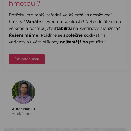
hmotou ?
Potřebujete malý, střední, velký držák s aranžovací
hmoty?
Váháte
s výběrem velikosti? Nebo děláte něco
velkého a potřebujete
stabilitu
na květinové aranžmá?
Řešení máme!
Pojďme se
společně
podívat na
varianty a uvést příklady
nejčastějšího
použití :).
Číst celý článek
Autor článku
Mirek Jandera