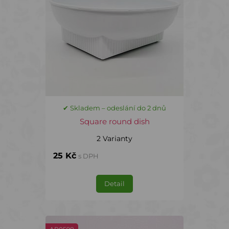
✔ Skladem – odeslání do 2 dnů
Square round dish
2 Varianty
25 Kč
s DPH
Detail