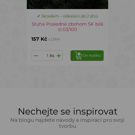
✔ Skladem – odeslání do 2 dnů
Stuha Posledné zbohom SK bílá
zl 03/100
157 Kč
s DPH
ks
Do košíku
Nechejte se inspirovat
Na blogu najdete návody a inspiraci pro svoji
tvorbu