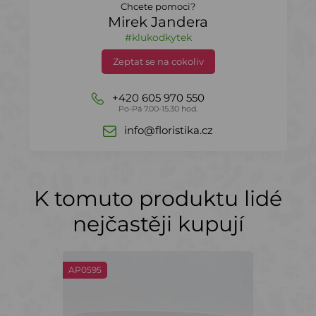
Chcete pomoci?
Mirek Jandera
#klukodkytek
Zeptat se na cokoliv
+420 605 970 550
Po-Pá 7.00-15.30 hod.
info@floristika.cz
K tomuto produktu lidé
nejčastěji kupují
AP0595