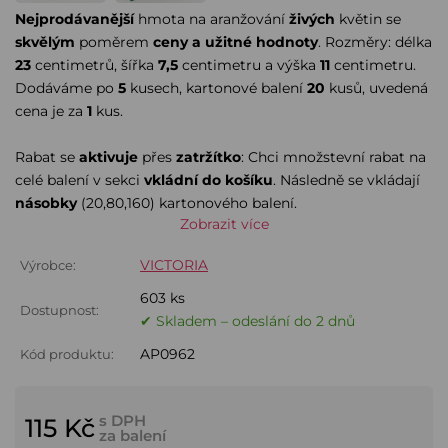
Nejprodávanější
hmota na aranžování
živých
květin se
skvělým
poměrem
ceny a užitné hodnoty
. Rozměry: délka
23
centimetrů, šířka
7,5
centimetru a výška
11
centimetru.
Dodáváme po
5
kusech, kartonové balení
20
kusů, uvedená
cena je za
1
kus.
Rabat se
aktivuje
přes
zatržítko
: Chci množstevní rabat na
celé balení v sekci
vkládní do košíku
. Následně se vkládají
násobky
(20,80,160) kartonového balení.
Zobrazit více
VICTORIA
Výrobce:
603 ks
Dostupnost:
✔ Skladem – odeslání do 2 dnů
AP0962
Kód produktu:
s DPH
115 Kč
za balení