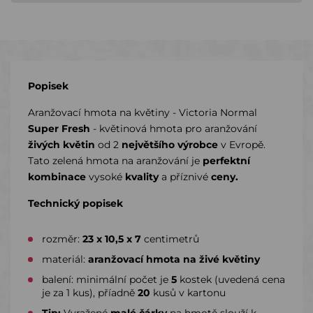
Popisek
Aranžovací hmota na květiny - Victoria Normal
Super Fresh
- květinová hmota pro aranžování
živých květin
od 2
největšího výrobce
v Evropě.
Tato zelená hmota na aranžování je
perfektní
kombinace
vysoké
kvality
a příznivé
ceny.
Technický popisek
rozměr:
23 x 10,5 x 7
centimetrů
materiál:
aranžovací hmota na živé květiny
balení: minimální počet je
5
kostek (uvedená cena
je za 1 kus), příadně
20
kusů v kartonu
Tip:
Vyražené
malé čárky
na hmotě slouží k