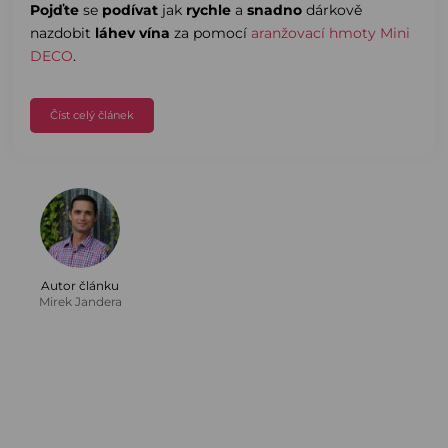
Pojďte
se
podívat
jak
rychle
a
snadno
dárkově
nazdobit
láhev vína
za pomocí
aranžovací hmoty Mini
DECO
.
Číst celý článek
Autor článku
Mirek Jandera