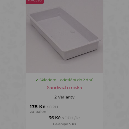
AP0598
✔ Skladem – odeslání do 2 dnů
Sandwich miska
2 Varianty
178 Kč
s DPH
za balení
36 Kč
s DPH / ks
Balení
po 5 ks