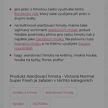
pro práci s hmotou často využíváte tento
floristický nůž
, který také využijete při práci s
živými květy
na květinové aranžovací hmoty máme také
zajímavý sortiment
plastových misek
, pokud
hledáte podmisku přímo pro celou hmotu tak ji
najdete jako
Sandwich misku.
Na polovinu tuto
hranatou misku
a na třetinu využijete
Square
round dish
tagy: aranžovací hmota na květiny, mokrá houba,
houba na kytky, florex, piaflor
Produkt Aranžovací hmota - Victoria Normal
Super Fresh je zařazen v těchto kategoriích
Držáky a hmoty
Aranžovací hmoty
Výrobci
VICTORIA