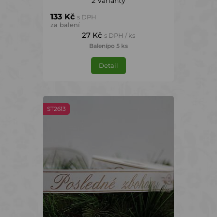
2 Varianty
133 Kč
s DPH
za balení
27 Kč
s DPH / ks
Balení
po 5 ks
Detail
ST2613