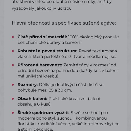
atraktivní vzhled po dlouhé měsíce i roky, aniž by
vyžadovaly jakoukoliv údržbu.
Hlavní přednosti a specifikace sušené agáve:
Čistě přírodní materiál:
100% ekologický produkt
bez chemické úpravy a barvení.
Robustní a pevná struktura:
Pevná texturovaná
vlákna, která perfektně drží tvar a neodlamují se.
Přirozená barevnost:
Zemité tóny v rozmezí od
přírodní béžové až po hnědou (každý kus v balení
má unikátní kresbu).
Rozměry:
Délka jednotlivých částí listů se
pohybuje mezi 25 a 30 cm.
Obsah balení:
Praktické kreativní balení
obsahuje 6 kusů.
Široké spektrum využití:
Skvěle se hodí pro
moderní boho styl, suchou i kombinovanou
floristiku, rustikální věnce, velké interiérové kytice
a stolní dekorace.