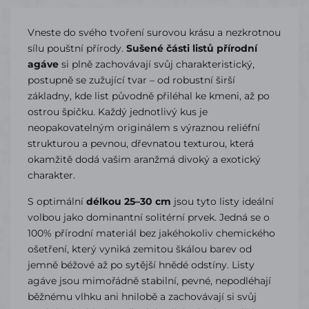
Vneste do svého tvoření surovou krásu a nezkrotnou
sílu pouštní přírody.
Sušené části listů přírodní
agáve
si plně zachovávají svůj charakteristický,
postupně se zužující tvar – od robustní širší
základny, kde list původně přiléhal ke kmeni, až po
ostrou špičku. Každý jednotlivý kus je
neopakovatelným originálem s výraznou reliéfní
strukturou a pevnou, dřevnatou texturou, která
okamžitě dodá vašim aranžmá divoký a exotický
charakter.
S optimální
délkou 25–30 cm
jsou tyto listy ideální
volbou jako dominantní solitérní prvek. Jedná se o
100% přírodní materiál bez jakéhokoliv chemického
ošetření, který vyniká zemitou škálou barev od
jemně béžové až po sytější hnědé odstíny. Listy
agáve jsou mimořádně stabilní, pevné, nepodléhají
běžnému vlhku ani hnilobě a zachovávají si svůj