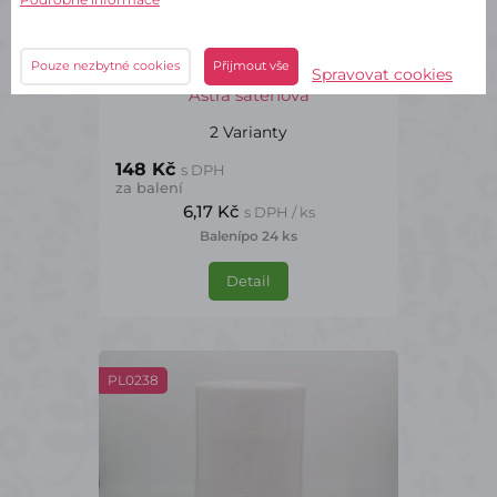
✔ Skladem – odeslání do 2 dnů
Pouze nezbytné cookies
Přijmout vše
Spravovat cookies
Astra saténová
2 Varianty
148 Kč
s DPH
za balení
6,17 Kč
s DPH / ks
Balení
po 24 ks
Detail
PL0238