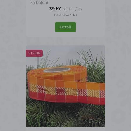
za balení
39 Kč
s DPH / ks
Balení
po 5 ks
Detail
ST2108