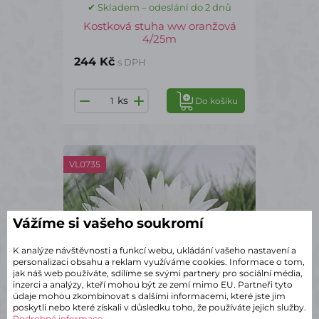
✔ Skladem – odeslání do 2 dnů
Kostková stuha ww oranžová
4/25m
244 Kč
s DPH
ks
Do košíku
VL0735
Vážíme si vašeho soukromí
K analýze návštěvnosti a funkcí webu, ukládání vašeho nastavení a
personalizaci obsahu a reklam využíváme cookies. Informace o tom,
jak náš web používáte, sdílíme se svými partnery pro sociální média,
inzerci a analýzy, kteří mohou být ze zemí mimo EU. Partneři tyto
údaje mohou zkombinovat s dalšími informacemi, které jste jim
poskytli nebo které získali v důsledku toho, že používáte jejich služby.
Podrobné informace