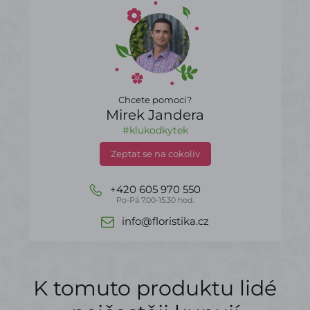
Chcete pomoci?
Mirek Jandera
#klukodkytek
Zeptat se na cokoliv
+420 605 970 550
Po-Pá 7.00-15.30 hod.
info@floristika.cz
K tomuto produktu lidé