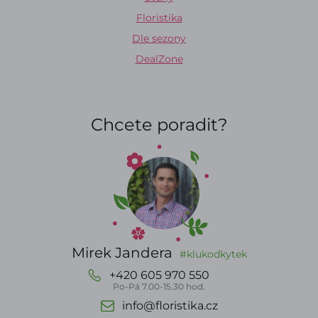
Floristika
Dle sezony
DealZone
Chcete poradit?
Mirek Jandera
#klukodkytek
+420 605 970 550
Po-Pá 7.00-15.30 hod.
info@floristika.cz