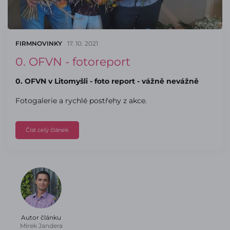
FIRMNOVINKY
17. 10. 2021
0. OFVN - fotoreport
0. OFVN v Litomyšli - foto report - vážně nevážně
Fotogalerie a rychlé postřehy z akce.
Číst celý článek
Autor článku
Mirek Jandera