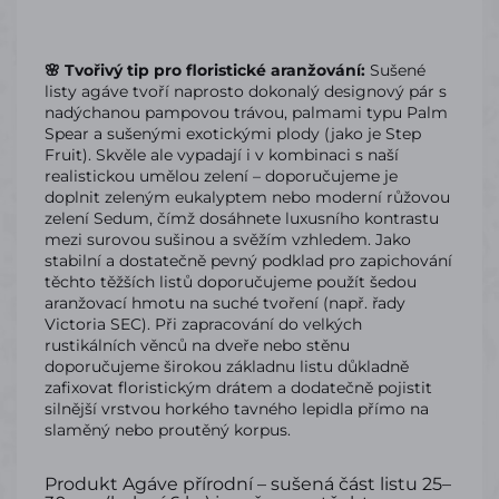
🌸 Tvořivý tip pro floristické aranžování:
Sušené
listy agáve tvoří naprosto dokonalý designový pár s
nadýchanou pampovou trávou, palmami typu Palm
Spear a sušenými exotickými plody (jako je Step
Fruit). Skvěle ale vypadají i v kombinaci s naší
realistickou umělou zelení – doporučujeme je
doplnit zeleným eukalyptem nebo moderní růžovou
zelení Sedum, čímž dosáhnete luxusního kontrastu
mezi surovou sušinou a svěžím vzhledem. Jako
stabilní a dostatečně pevný podklad pro zapichování
těchto těžších listů doporučujeme použít šedou
aranžovací hmotu na suché tvoření (např. řady
Victoria SEC). Při zapracování do velkých
rustikálních věnců na dveře nebo stěnu
doporučujeme širokou základnu listu důkladně
zafixovat floristickým drátem a dodatečně pojistit
silnější vrstvou horkého tavného lepidla přímo na
slaměný nebo proutěný korpus.
Produkt Agáve přírodní – sušená část listu 25–