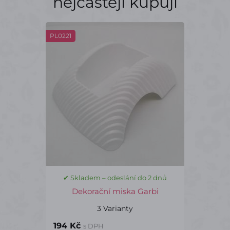
nejčastěji kupují
PL0221
✔ Skladem – odeslání do 2 dnů
Dekorační miska Garbi
3 Varianty
194 Kč
s DPH