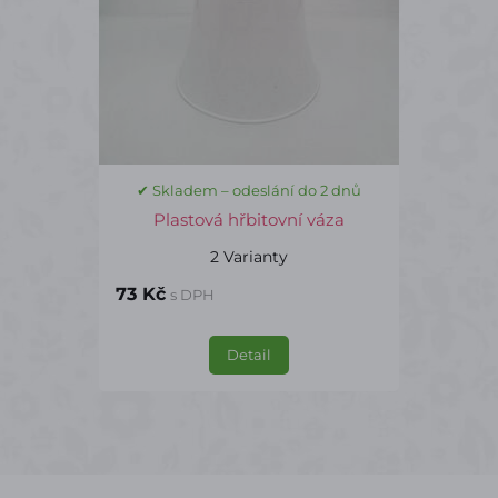
✔ Skladem – odeslání do 2 dnů
Plastová hřbitovní váza
2 Varianty
73 Kč
s DPH
Detail