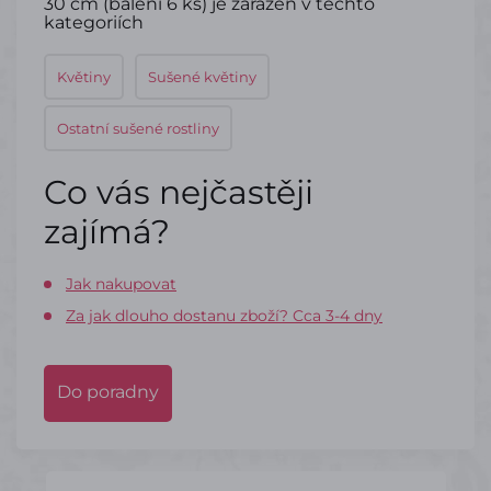
30 cm (balení 6 ks) je zařazen v těchto
kategoriích
Květiny
Sušené květiny
Ostatní sušené rostliny
Co vás nejčastěji
zajímá?
Jak nakupovat
Za jak dlouho dostanu zboží? Cca 3-4 dny
Do poradny