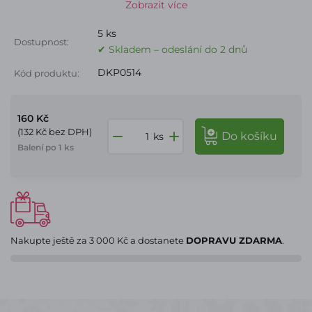
Zobrazit více
5 ks
Dostupnost:
✔ Skladem – odeslání do 2 dnů
DKP0514
Kód produktu:
160 Kč
(132 Kč bez DPH)
do košíku
ks
Balení po 1 ks
Nakupte ještě za
3 000 Kč
a dostanete
DOPRAVU ZDARMA
.