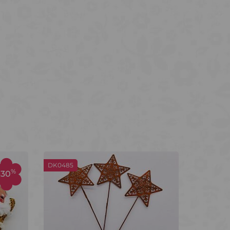
DK0485
%
-30