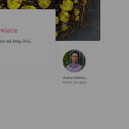
yklace
e od Jitky Jirů.
Autor článku
Mirek Jandera