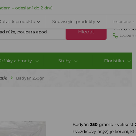
VELKOOBCHOD
DOPRAVA A PLATBA
PORADNA
KONTAK
adem – odeslání do 2 dnů
Dotaz k produktu
Související produkty
Inspirace z
+420 60
Hledat
Po-Pá 7.
Držáky a hmoty
Stuhy
Floristika
lody
Badyán 250gr
Badyán
250
gramů - velikost
hvězdicový anýz) je koření, k