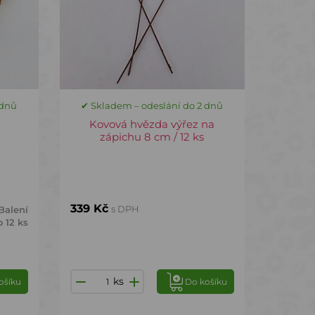
 dnů
✔ Skladem – odeslání do 2 dnů
Kovová hvězda výřez na
zápichu 8 cm / 12 ks
339 Kč
s DPH
Balení
 12 ks
ks
ošíku
Do košíku