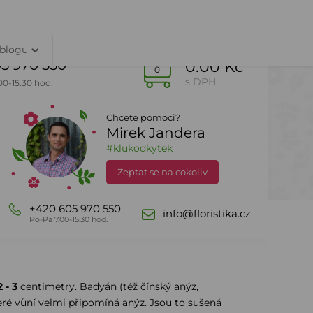
TY
PŘIHLÁŠENÍ
 blogu
5 970 550
0.00 Kč
0
s DPH
00-15.30 hod.
Chcete pomoci?
Mirek Jandera
Dle sezony
DealZone
#klukodkytek
Zeptat se na cokoliv
+420 605 970 550
info@floristika.cz
Po-Pá 7.00-15.30 hod.
2 - 3
centimetry. Badyán (též čínský anýz,
teré vůní velmi připomíná anýz. Jsou to sušená