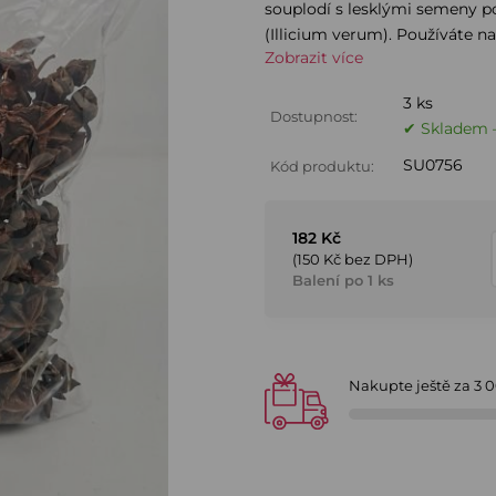
souplodí s lesklými semeny p
(Illicium verum). Používáte na
Zobrazit více
3 ks
Dostupnost:
✔ Skladem –
SU0756
Kód produktu:
182 Kč
(150 Kč bez DPH)
Balení po 1 ks
Nakupte ještě za
3 