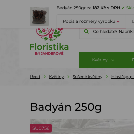
ÚVOD
O FIRMĚ
BLOG
Badyán 250gr za
182 Kč s DPH
✔ Skl
Popis a rozměry výrobku
Květiny
Úvod
Květiny
Sušené květiny
Hlavičky, p
Badyán 250g
SU0756