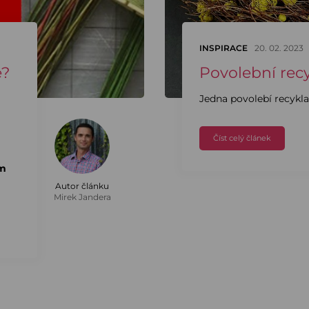
INSPIRACE
20. 02. 2023
e?
Povolební rec
Jedna povolebí recyklac
Číst celý článek
ém
Autor článku
Mirek Jandera