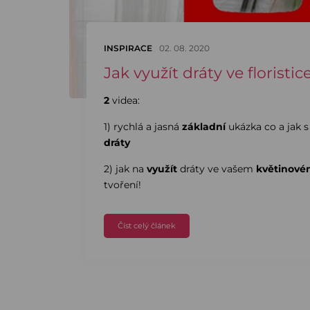
INSPIRACE
02. 08. 2020
Jak využít dráty ve floristic
2
videa:
1) rychlá a jasná
základní
ukázka co a jak s
dráty
2) jak na
využít
dráty ve vašem
květinov
tvoření!
Číst celý článek