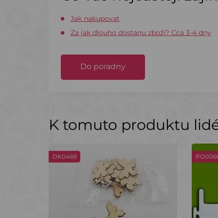
Jak nakupovat
Za jak dlouho dostanu zboží? Cca 3-4 dny
Do poradny
K tomuto produktu lidé 
DK0469
PO006