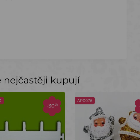
nejčastěji kupují
0
AP0076
%
-30