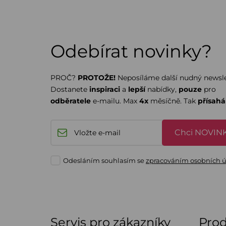
Odebírat novinky?
PROČ?
PROTOŽE!
Neposíláme další nudný newsle
Dostanete
inspiraci
a
lepší
nabídky,
pouze
pro
odběratele
e-mailu. Max
4x
měsíčně. Tak
přísah
Chci NOVINK
Odesláním souhlasím se
zpracováním osobních 
Servis pro zákazníky
Pro