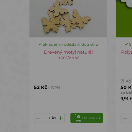
✔ Skladem – odeslání do 2 dnů
✔ S
Dřevěný motýl naturál
Poly
4cm/24ks
71 Kč
52 Kč
50 
s DPH
za ba
9,91 
ks
Do košíku