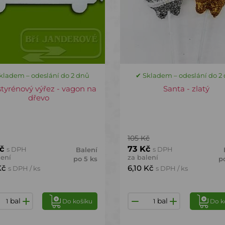
kladem – odeslání do 2 dnů
✔ Skladem – odeslání do 2
styrénový výřez - vagon na
Santa - zlatý
dřevo
105 Kč
Kč
73 Kč
s DPH
s DPH
Balení
lení
za balení
po 5 ks
po
Kč
6,10 Kč
s DPH / ks
s DPH / ks
bal
bal
Do košíku
Do k