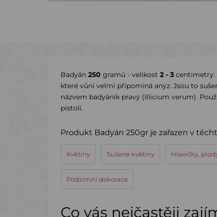
Badyán
250
gramů - velikost
2 - 3
centimetry. 
které vůní velmi připomíná anýz. Jsou to suše
názvem badyáník pravý (Illicium verum). Použí
pistolí.
Produkt Badyán 250gr je zařazen v těcht
Květiny
Sušené květiny
Hlavičky, plod
Podzimní dekorace
Co vás nejčastěji zaj