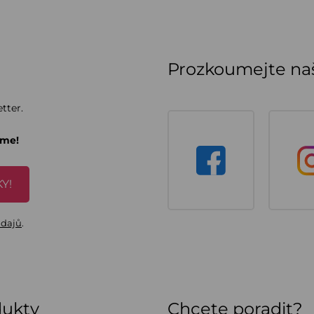
Prozkoumejte naš
tter.
áme!
Y!
údajů
.
dukty
Chcete poradit?