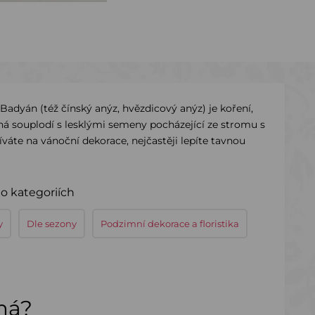
Badyán (též čínský anýz, hvězdicový anýz) je koření,
ná souplodí s lesklými semeny pocházející ze stromu s
váte na vánoční dekorace, nejčastěji lepíte tavnou
o kategoriích
y
Dle sezony
Podzimní dekorace a floristika
ímá?