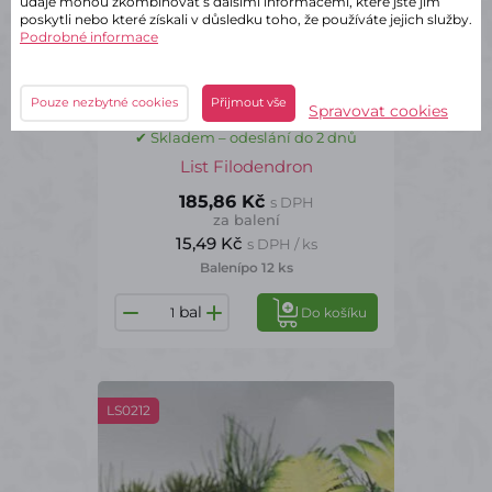
údaje mohou zkombinovat s dalšími informacemi, které jste jim
poskytli nebo které získali v důsledku toho, že používáte jejich služby.
Podrobné informace
Pouze nezbytné cookies
Přijmout vše
Spravovat cookies
✔ Skladem – odeslání do 2 dnů
List Filodendron
185,86 Kč
s DPH
za balení
15,49 Kč
s DPH / ks
Balení
po 12 ks
bal
Do košíku
LS0212