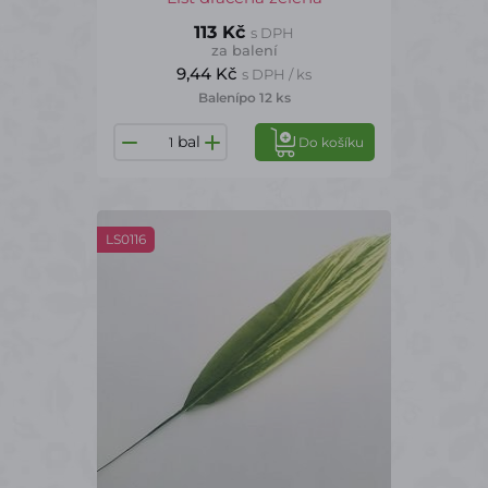
113 Kč
s DPH
za balení
9,44 Kč
s DPH / ks
Balení
po 12 ks
bal
Do košíku
LS0116