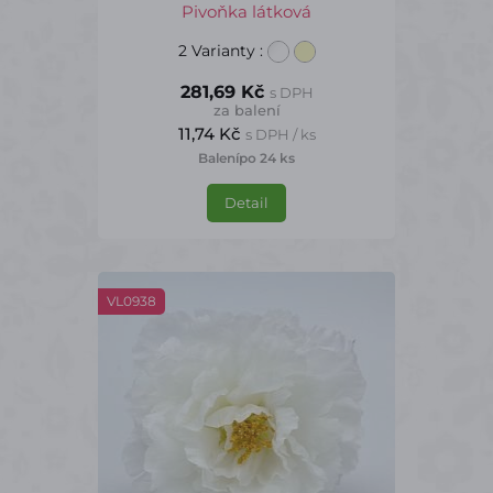
Pivoňka látková
2 Varianty
:
281,69 Kč
s DPH
za balení
11,74 Kč
s DPH / ks
Balení
po 24 ks
Detail
VL0938