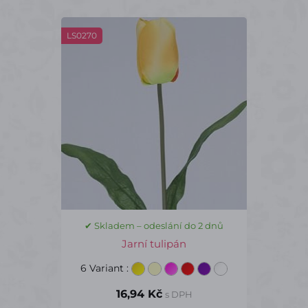
LS0270
✔ Skladem – odeslání do 2 dnů
Jarní tulipán
6 Variant
:
16,94 Kč
s DPH