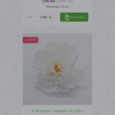
1,94 Kč
s DPH / ks
Balení
po 50 ks
bal
Do košíku
VL0973
✔ Skladem – odeslání do 2 dnů