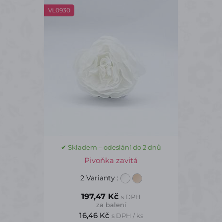
VL0930
✔ Skladem – odeslání do 2 dnů
Pivoňka zavitá
2 Varianty
:
197,47 Kč
s DPH
za balení
16,46 Kč
s DPH / ks