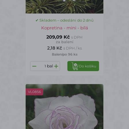
✔ Skladem – odeslání do 2 dnů
Kopretina - mini - bílá
209,09 Kč
s DPH
za balení
2,18 Kč
s DPH / ks
Balení
po 96 ks
bal
Do košíku
VL0856