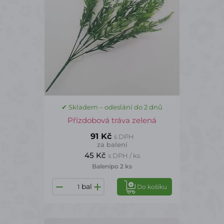
✔ Skladem – odeslání do 2 dnů
Přízdobová tráva zelená
91 Kč
s DPH
za balení
45 Kč
s DPH / ks
Balení
po 2 ks
bal
Do košíku