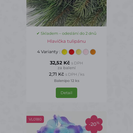
✔ Skladem – odeslání do 2 dnů
Hlavička tulipánu
4 Varianty
:
32,52 Kč
s DPH
za balení
2,71 Kč
s DPH / ks
Balení
po 12 ks
Detail
VL0180
%
-20