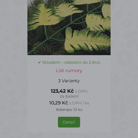
✔ Skladem – odeslání do 2 dnů
List rumory
3 Varianty
123,42 Kč
s DPH
za balení
10,29 Kč
s DPH / ks
Balení
po 12 ks
Detail