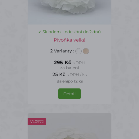
✔ Skladem – odeslání do 2 dnů
Pivoňka velká
2 Varianty
:
295 Kč
s DPH
za balení
25 Kč
s DPH / ks
Balení
po 12 ks
Detail
VL0972