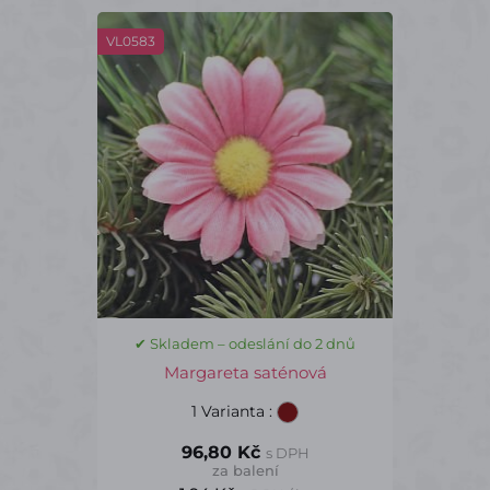
VL0583
✔ Skladem – odeslání do 2 dnů
Margareta saténová
1 Varianta
:
96,80 Kč
s DPH
za balení