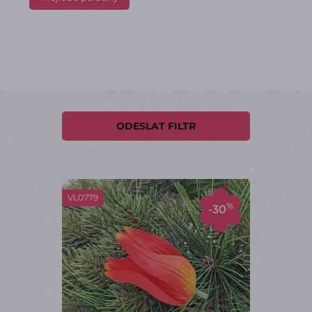
ODESLAT FILTR
VL0779
%
-30