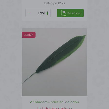
Balení
po 12 ks
bal
Do košíku
LS0124
✔ Skladem – odeslání do 2 dnů
List dracena zelená