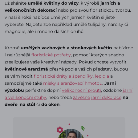
už sháníte
umělé květiny do vázy
, k výrobě
jarních a
velikonočních dekorací
nebo pro svou floristickou tvorbu,
v naší široké nabídce umělých jarních květin si jistě
vyberete. Najdete zde například umělé tulipány, narcisy či
magnolie, ale i mnoho dalších druhů.
Kromě
umělých vazbových a stonkových květin
nabízíme
i nejrůznější
floristické potřeby
, pomocí kterých snadno
zrealizujete vaše kreativní nápady. Pokud chcete vytvořit
květinové aranžmá
přesně podle vašich představ, budou
se vám hodit
floristické dráty a špendlíky
,
lepidla
a
samozřejmě také
misky s aranžovací hmotou
.
Jarní
výzdobu
perfektně doplní
velikonoční proutí
, ozdobné
jarní
a velikonoční stuhy
, nebo třeba
závěsné jarní dekorace
na
dveře
,
na stůl
či
do oken
.