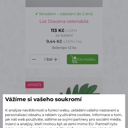
✔ Skladem – odeslání do 2 dnů
List Dracena zelenobílá
113 Kč
s DPH
za balení
9,44 Kč
s DPH / ks
Balení
po 12 ks
bal
Do košíku
AP0072
Vážíme si vašeho soukromí
K analýze návštěvnosti a funkcí webu, ukládání vašeho nastavení a
personalizaci obsahu a reklam využíváme cookies. Informace o tom,
jak náš web používáte, sdílíme se svými partnery pro sociální média,
inzerci a analýzy, kteří mohou být ze zemí mimo EU. Partneři tyto