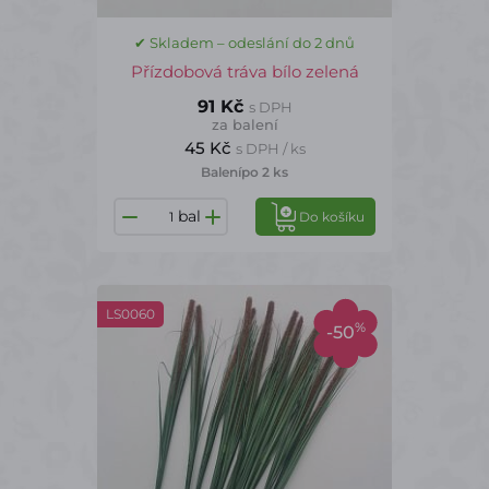
✔ Skladem – odeslání do 2 dnů
Přízdobová tráva bílo zelená
91 Kč
s DPH
za balení
45 Kč
s DPH / ks
Balení
po 2 ks
bal
Do košíku
LS0060
%
-50