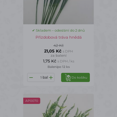
✔ Skladem – odeslání do 2 dnů
Přízdobová tráva hnědá
42 Kč
21,05 Kč
s DPH
za balení
1,75 Kč
s DPH / ks
Balení
po 12 ks
bal
Do košíku
AP0070