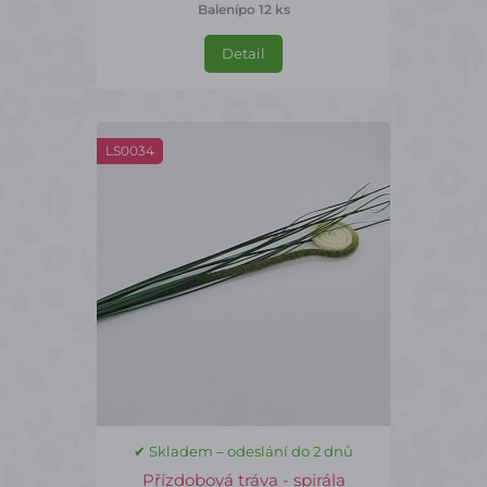
Balení
po 12 ks
Detail
LS0034
✔ Skladem – odeslání do 2 dnů
Přízdobová tráva - spirála