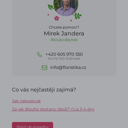
Chcete pomoci?
Mirek Jandera
#klukodkytek
+420 605 970 550
Po-Pá 7.00-15.30 hod.
info@floristika.cz
Co vás nejčastěji zajímá?
Jak nakupovat
Za jak dlouho dostanu zboží? Cca 3-4 dny
Přejít do poradny