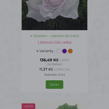
✔ Skladem – odeslání do 2 dnů
Látková růže velká
4 Varianty
:
136,49 Kč
s DPH
za balení
11,37 Kč
s DPH / ks
Balení
po 12 ks
Detail
LS0215