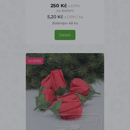
250 Kč
s DPH
za balení
5,20 Kč
s DPH / ks
Balení
po 48 ks
Detail
VL0092