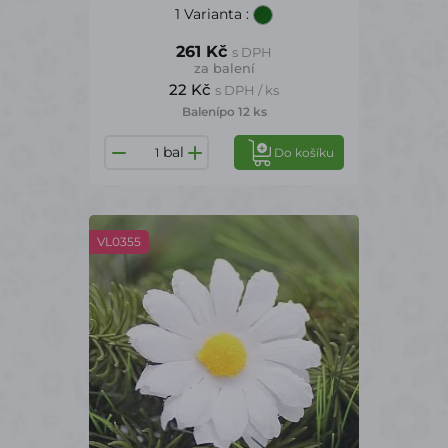
1 Varianta
:
261 Kč
s DPH
za balení
22 Kč
s DPH / ks
Balení
po 12 ks
bal
Do košíku
VL0355