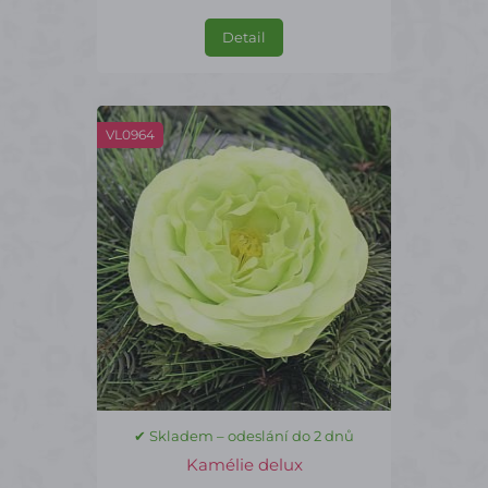
Detail
VL0964
✔ Skladem – odeslání do 2 dnů
Kamélie delux