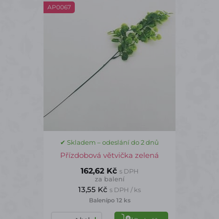
AP0067
✔ Skladem – odeslání do 2 dnů
Přízdobová větvička zelená
162,62 Kč
s DPH
za balení
13,55 Kč
s DPH / ks
Balení
po 12 ks