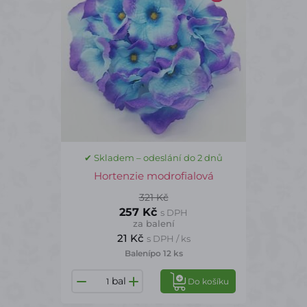
✔ Skladem – odeslání do 2 dnů
Hortenzie modrofialová
321 Kč
257 Kč
s DPH
za balení
21 Kč
s DPH / ks
Balení
po 12 ks
bal
Do košíku