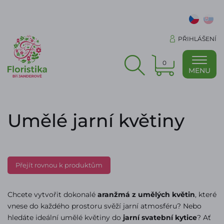
PŘIHLÁŠENÍ
0
MENU
Umělé jarní květiny
Přejít rovnou k produktům
Chcete vytvořit dokonalé
aranžmá z umělých květin
, které
vnese do každého prostoru svěží jarní atmosféru? Nebo
hledáte ideální umělé květiny do
jarní svatební kytice
? Ať