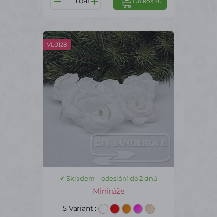
bal
Do košíku
VL0128
✔ Skladem – odeslání do 2 dnů
Minirůže
5 Variant
: