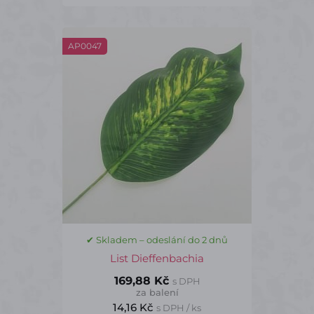
AP0047
✔ Skladem – odeslání do 2 dnů
List Dieffenbachia
169,88 Kč
s DPH
za balení
14,16 Kč
s DPH / ks