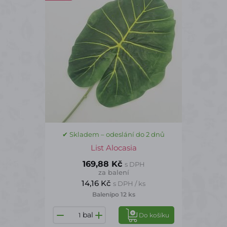
✔ Skladem – odeslání do 2 dnů
List Alocasia
169,88 Kč
s DPH
za balení
14,16 Kč
s DPH / ks
Balení
po 12 ks
bal
Do košíku