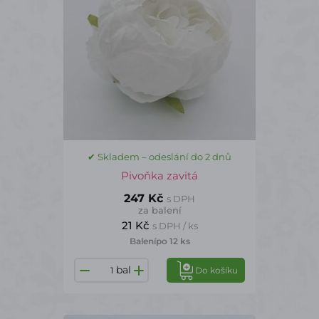
✔ Skladem – odeslání do 2 dnů
Pivoňka zavitá
247 Kč
s DPH
za balení
21 Kč
s DPH / ks
Balení
po 12 ks
bal
Do košíku