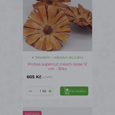
✔ Skladem – odeslání do 2 dnů
Protea supercut cream loose 12
cm - 30ks
605 Kč
s DPH
ks
Do košíku
DKP0525