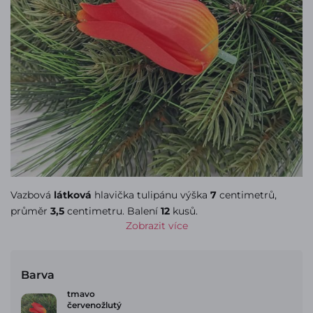
Vazbová
látková
hlavička tulipánu výška
7
centimetrů,
průměr
3,5
centimetru. Balení
12
kusů.
Zobrazit více
Barva
tmavo
červenožlutý