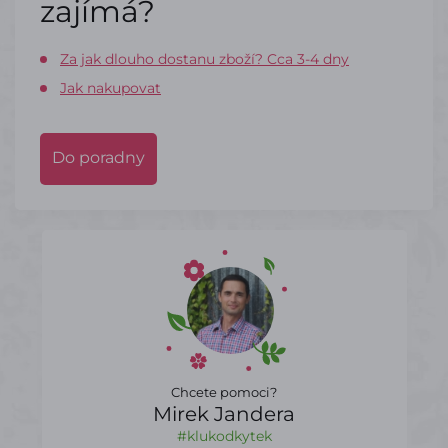
zajímá?
Za jak dlouho dostanu zboží? Cca 3-4 dny
Jak nakupovat
Do poradny
Chcete pomoci?
Mirek Jandera
#klukodkytek