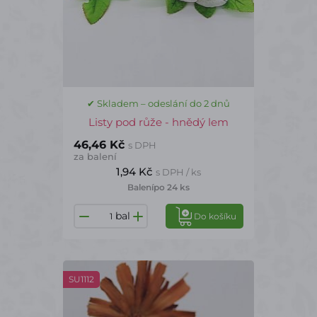
✔ Skladem – odeslání do 2 dnů
Listy pod růže - hnědý lem
46,46 Kč
s DPH
za balení
1,94 Kč
s DPH / ks
Balení
po 24 ks
bal
Do košíku
SU1112