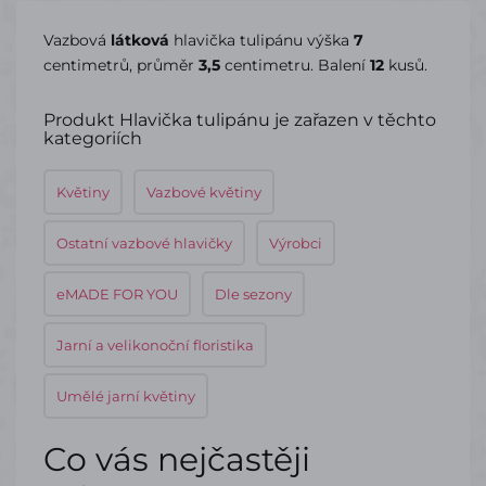
Vazbová
látková
hlavička tulipánu výška
7
centimetrů, průměr
3,5
centimetru. Balení
12
kusů.
Produkt Hlavička tulipánu je zařazen v těchto
kategoriích
Květiny
Vazbové květiny
Ostatní vazbové hlavičky
Výrobci
eMADE FOR YOU
Dle sezony
Jarní a velikonoční floristika
Umělé jarní květiny
Co vás nejčastěji