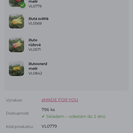
melír
VL0779
žlutá světlá
VL0569
žluto
růžová
VL0571
žlutooranž
melír
VL0842
eMADE FOR YOU
Výrobce:
796 ks
Dostupnost:
✔ Skladem – odeslání do 2 dnů
VL0779
Kód produktu: