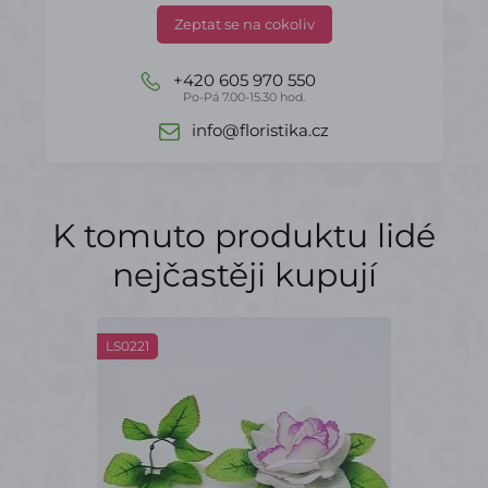
Zeptat se na cokoliv
+420 605 970 550
Po-Pá 7.00-15.30 hod.
info@floristika.cz
K tomuto produktu lidé
nejčastěji kupují
LS0221