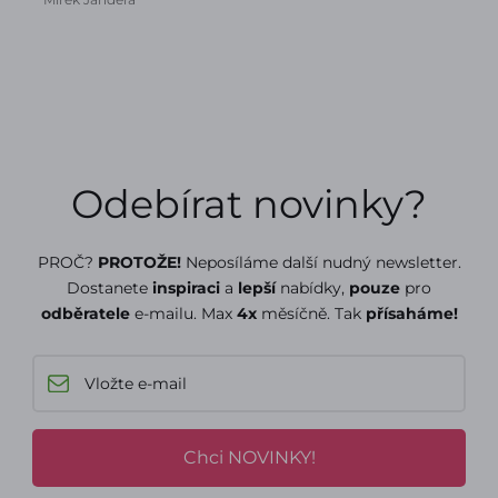
Odebírat novinky?
PROČ?
PROTOŽE!
Neposíláme další nudný newsletter.
Dostanete
inspiraci
a
lepší
nabídky,
pouze
pro
odběratele
e-mailu. Max
4x
měsíčně. Tak
přísaháme!
Chci NOVINKY!