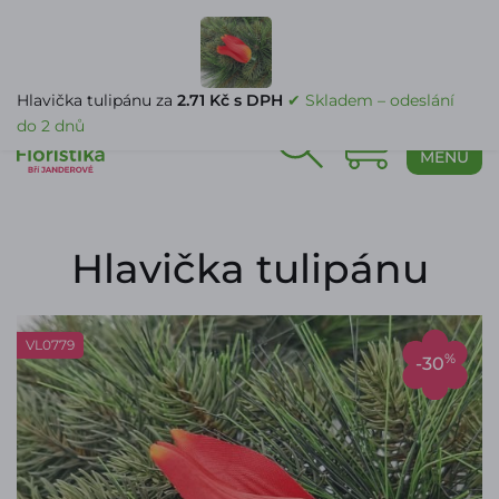
PŘIHLÁŠENÍ
Hlavička tulipánu za
2.71 Kč s DPH
✔ Skladem – odeslání
do 2 dnů
0
MENU
Hlavička tulipánu
VL0779
%
-30