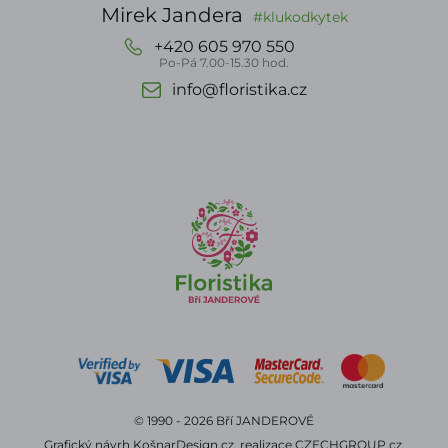
Mirek Jandera
#klukodkytek
+420 605 970 550
Po-Pá 7.00-15.30 hod.
info@floristika.cz
© 1990 - 2026 Bří JANDEROVÉ
Grafický návrh
KošnarDesign.cz
, realizace
CZECHGROUP.cz
.