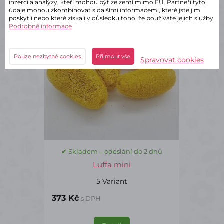
inzerci a analýzy, kteří mohou být ze zemí mimo EU. Partneři tyto
údaje mohou zkombinovat s dalšími informacemi, které jste jim
SU0414
poskytli nebo které získali v důsledku toho, že používáte jejich služby.
Podrobné informace
Pouze nezbytné cookies
Přijmout vše
Spravovat cookies
✔ Skladem – odeslání do 2 dnů
Luffa mini
5 Variant
373 Kč
s DPH