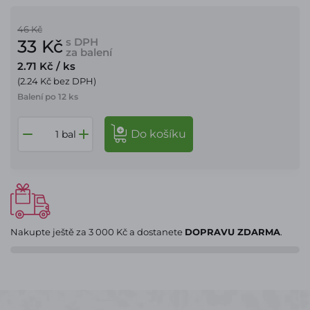
46 Kč
s DPH
33 Kč
za balení
2.71 Kč
/ ks
(2.24 Kč bez DPH)
Balení po 12 ks
do košíku
bal
Nakupte ještě za
3 000 Kč
a dostanete
DOPRAVU ZDARMA
.