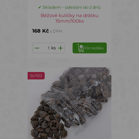
✔ Skladem – odeslání do 2 dnů
Béžové kuličky na drátku
15mm/100ks
168 Kč
s DPH
ks
Do košíku
SU1122