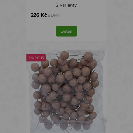
2 Varianty
226 Kč
s DPH
Detail
DKP0115