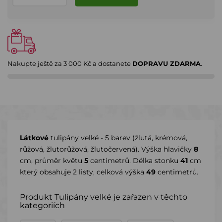
Nakupte ještě za
3 000 Kč
a dostanete
DOPRAVU ZDARMA
.
Látkové
tulipány velké - 5 barev (žlutá, krémová,
růžová, žlutorůžová, žlutočervená). Výška hlavičky
8
cm, průměr květu
5
centimetrů. Délka stonku
41
cm
který obsahuje 2 listy, celková výška
49
centimetrů.
Produkt Tulipány velké je zařazen v těchto
kategoriích