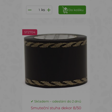
ks
Do košíku
ST2704
✔ Skladem – odeslání do 2 dnů
Smuteční stuha dekor 8/50