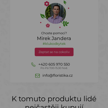
Chcete pomoci?
Mirek Jandera
#klukodkytek
Zeptat se na cokoliv
+420 605 970 550
Po-Pá 7.00-15.30 hod.
info@floristika.cz
K tomuto produktu lidé
nejčastěji kupují