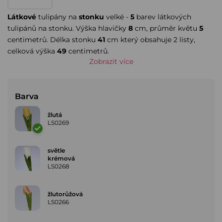
Látkové
tulipány na
stonku
velké -
5
barev látkových
tulipánů na stonku. Výška hlavičky
8
cm, průměr květu
5
centimetrů. Délka stonku
41
cm který obsahuje 2 listy,
celková výška
49
centimetrů.
Zobrazit více
Barva
žlutá
LS0269
světle
krémová
LS0268
žlutorůžová
LS0266