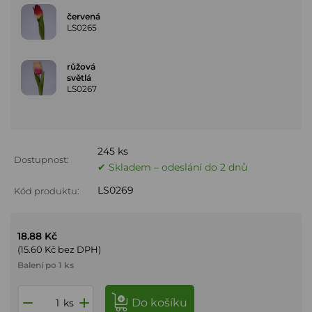
červená
LS0265
růžová
světlá
LS0267
245 ks
Dostupnost:
✔ Skladem – odeslání do 2 dnů
LS0269
Kód produktu:
18.88 Kč
(15.60 Kč bez DPH)
Balení po 1 ks
do košíku
ks