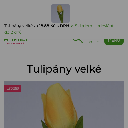
PŘIHLÁŠENÍ
Tulipány velké za
18.88 Kč s DPH
✔ Skladem – odeslání
do 2 dnů
0
MENU
Tulipány velké
LS0269