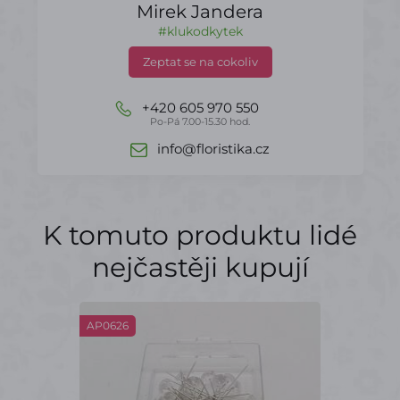
Mirek Jandera
#klukodkytek
Zeptat se na cokoliv
+420 605 970 550
Po-Pá 7.00-15.30 hod.
info@floristika.cz
K tomuto produktu lidé
nejčastěji kupují
AP0626