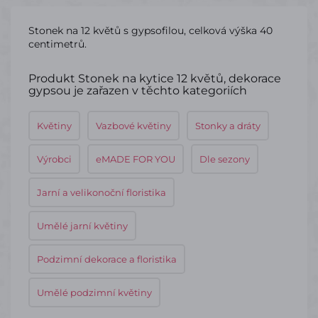
Stonek na 12 květů s gypsofilou, celková výška 40
centimetrů.
Produkt Stonek na kytice 12 květů, dekorace
gypsou je zařazen v těchto kategoriích
Květiny
Vazbové květiny
Stonky a dráty
Výrobci
eMADE FOR YOU
Dle sezony
Jarní a velikonoční floristika
Umělé jarní květiny
Podzimní dekorace a floristika
Umělé podzimní květiny