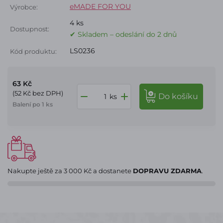
eMADE FOR YOU
Výrobce:
4 ks
Dostupnost:
✔ Skladem – odeslání do 2 dnů
LS0236
Kód produktu:
63 Kč
(52 Kč bez DPH)
do košíku
ks
Balení po 1 ks
Nakupte ještě za
3 000 Kč
a dostanete
DOPRAVU ZDARMA
.