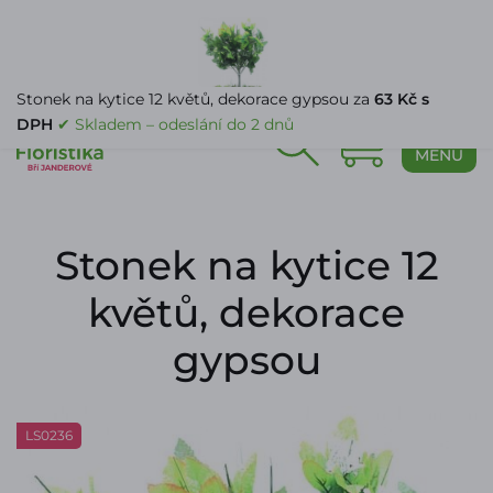
PŘIHLÁŠENÍ
Stonek na kytice 12 květů, dekorace gypsou za
63 Kč s
DPH
✔ Skladem – odeslání do 2 dnů
0
MENU
Stonek na kytice 12
květů, dekorace
gypsou
LS0236