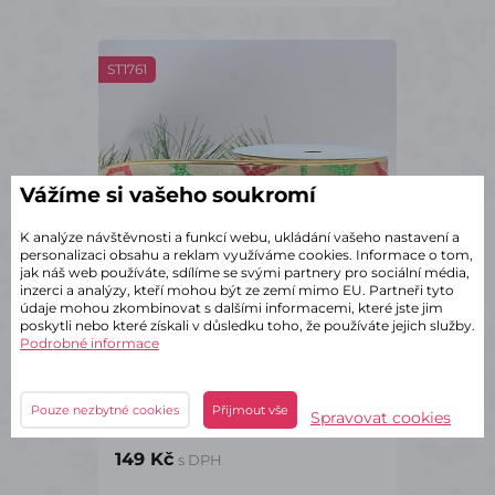
ST1761
Vážíme si vašeho soukromí
K analýze návštěvnosti a funkcí webu, ukládání vašeho nastavení a
personalizaci obsahu a reklam využíváme cookies. Informace o tom,
jak náš web používáte, sdílíme se svými partnery pro sociální média,
inzerci a analýzy, kteří mohou být ze zemí mimo EU. Partneři tyto
údaje mohou zkombinovat s dalšími informacemi, které jste jim
poskytli nebo které získali v důsledku toho, že používáte jejich služby.
Podrobné informace
✔ Skladem – odeslání do 2 dnů
Stuha zlatá YY třpytivý dekor
Pouze nezbytné cookies
Přijmout vše
Spravovat cookies
4/10
149 Kč
s DPH