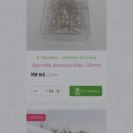
✔ Skladem – odeslání do 2 dnů
Špendlík diamant 60ks / 55mm
119 Kč
s DPH
ks
Do košíku
AP0304