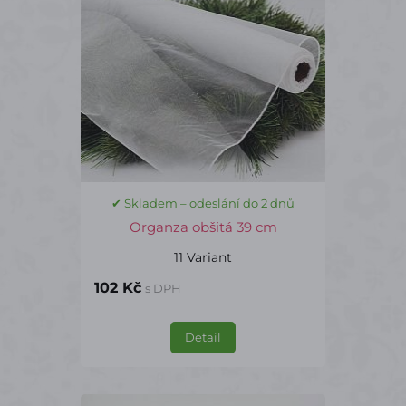
✔ Skladem – odeslání do 2 dnů
Organza obšitá 39 cm
11 Variant
102 Kč
s DPH
Detail