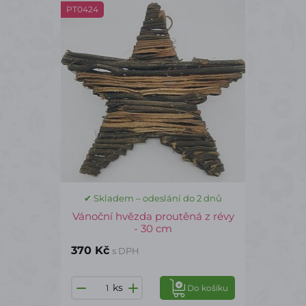
PT0424
✔ Skladem – odeslání do 2 dnů
Vánoční hvězda proutěná z révy
- 30 cm
370 Kč
s DPH
ks
Do košíku