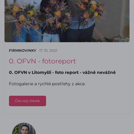
FIRMNOVINKY
17. 10. 2021
0. OFVN - fotoreport
0. OFVN v Litomyšli - foto report - vážně nevážně
Fotogalerie a rychlé postřehy z akce.
Číst celý článek