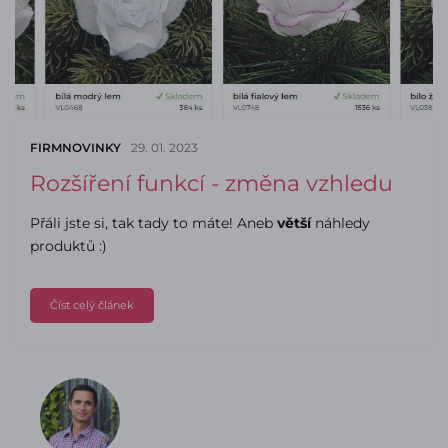
FIRMNOVINKY
29. 01. 2023
Rozšíření funkcí - změna vzhledu
Přáli jste si, tak tady to máte! Aneb
větší
náhledy
produktů :)
Číst celý článek