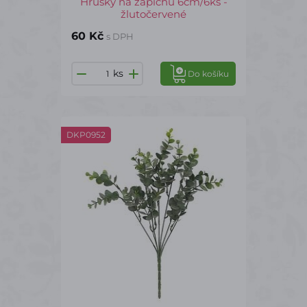
Hrušky na zápichu 6cm/6ks -
žlutočervené
60 Kč
s DPH
ks
Do košíku
DKP0952