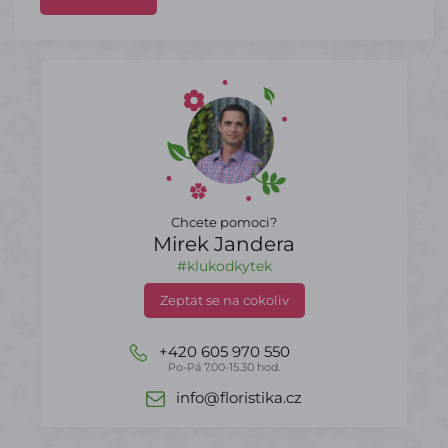
Chcete pomoci?
Mirek Jandera
#klukodkytek
Zeptat se na cokoliv
+420 605 970 550
Po-Pá 7.00-15.30 hod.
info@floristika.cz