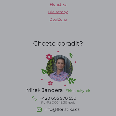
Floristika
Dle sezony
DealZone
Chcete poradit?
Mirek Jandera
#klukodkytek
+420 605 970 550
Po-Pá 7.00-15.30 hod.
info@floristika.cz