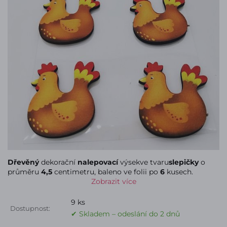
Dřevěný
dekorační
nalepovací
výsekve tvaru
slepičky
o
průměru
4,5
centimetru, baleno ve folii po
6
kusech.
Zobrazit více
9 ks
Dostupnost:
✔ Skladem – odeslání do 2 dnů