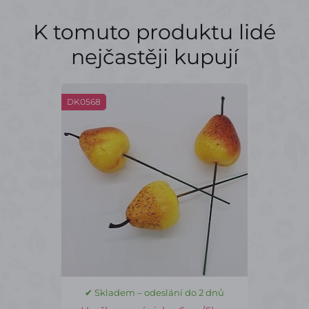
K tomuto produktu lidé
nejčastěji kupují
DK0568
✔ Skladem – odeslání do 2 dnů