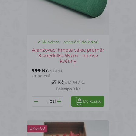
✔ Skladem – odeslání do 2 dnů
Aranžovací hmota válec průměr
8 cm/délka 55 cm - na živé
květiny
599 Kč
s DPH
za balení
67 Kč
s DPH / ks
Balení
po 9 ks
bal
Do košíku
DK0400