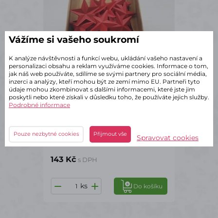
Vážíme si vašeho soukromí
K analýze návštěvnosti a funkcí webu, ukládání vašeho nastavení a
personalizaci obsahu a reklam využíváme cookies. Informace o tom,
jak náš web používáte, sdílíme se svými partnery pro sociální média,
inzerci a analýzy, kteří mohou být ze zemí mimo EU. Partneři tyto
údaje mohou zkombinovat s dalšími informacemi, které jste jim
poskytli nebo které získali v důsledku toho, že používáte jejich služby.
Podrobné informace
✔ Skladem – odeslání do 2 dnů
Pouze nezbytné cookies
Kovová hvězda 4 cm červená 36
Přijmout vše
Spravovat cookies
ks
143 Kč
s DPH
ks
Do košíku