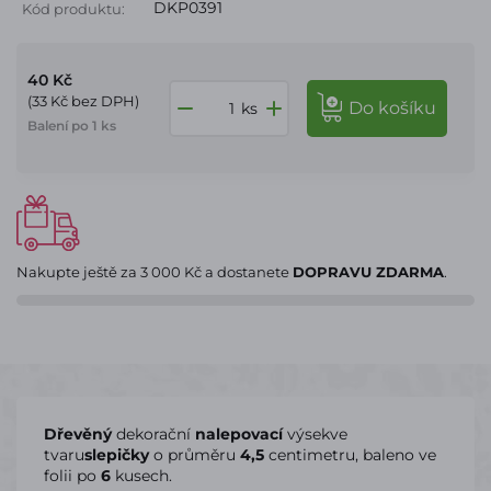
DKP0391
Kód produktu:
40 Kč
(33 Kč bez DPH)
do košíku
ks
Balení po 1 ks
Nakupte ještě za
3 000 Kč
a dostanete
DOPRAVU ZDARMA
.
Dřevěný
dekorační
nalepovací
výsekve
tvaru
slepičky
o průměru
4,5
centimetru, baleno ve
folii po
6
kusech.