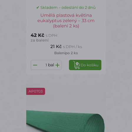
✔ Skladem – odeslání do 2 dnů
Umělá plastová květina
eukalyptus zelený – 33 cm
(balení 2 ks)
42 Kč
s DPH
za balení
21 Kč
s DPH / ks
Balení
po 2 ks
bal
Do košíku
AP0703