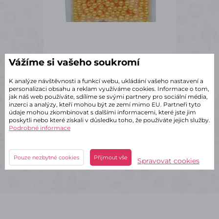
Vážíme si vašeho soukromí
✔ Skladem – odeslání do 2 dnů
Korálky 6mm/400ks
K analýze návštěvnosti a funkcí webu, ukládání vašeho nastavení a
personalizaci obsahu a reklam využíváme cookies. Informace o tom,
jak náš web používáte, sdílíme se svými partnery pro sociální média,
6 Variant
inzerci a analýzy, kteří mohou být ze zemí mimo EU. Partneři tyto
údaje mohou zkombinovat s dalšími informacemi, které jste jim
54 Kč
s DPH
poskytli nebo které získali v důsledku toho, že používáte jejich služby.
Podrobné informace
Detail
Pouze nezbytné cookies
Přijmout vše
Spravovat cookies