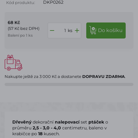
DKP0262
Kód produktu:
68 Kč
(57 Kč bez DPH)
do košíku
ks
Balení po 1 ks
Nakupte ještě za
3 000 Kč
a dostanete
DOPRAVU ZDARMA
.
Dřevěný
dekorační
nalepovací
set
ptáček
o
průměru
2,5 - 3,0 - 4,0
centimetru, baleno v
krabičce po
18
kusech.