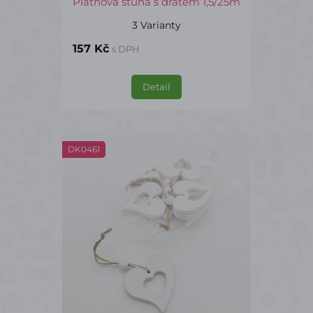
Plátnová stuha s drátem 1,5/25m
3 Varianty
157 Kč
s DPH
Detail
DK0461