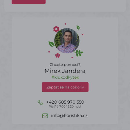
Chcete pomoci?
Mirek Jandera
#klukodkytek
Zeptat se na cokoliv
+420 605 970 550
Po-Pá 7.00-15.30 hod.
info@floristika.cz