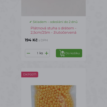
✔ Skladem – odeslání do 2 dnů
Plátnová stuha s drátem -
2,5cm/25m - žlutočervená
194 Kč
s DPH
ks
Do košíku
DKP0071