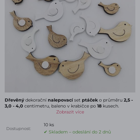
Dřevěný
dekorační
nalepovací
set
ptáček
o průměru
2,5 -
3,0 - 4,0
centimetru, baleno v krabičce po
18
kusech.
Zobrazit více
10 ks
Dostupnost:
✔ Skladem – odeslání do 2 dnů