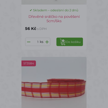
✔ Skladem – odeslání do 2 dnů
Dřevěné srdíčko na pověšení
5cm/6ks
56 Kč
s DPH
ks
Do košíku
ST3584