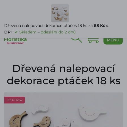
PŘIHLÁŠENÍ
Dřevená nalepovací dekorace ptáček 18 ks za
68 Kč s
DPH
✔ Skladem – odeslání do 2 dnů
0
MENU
Dřevená nalepovací
dekorace ptáček 18 ks
DKP0262