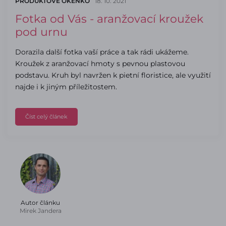
PRODUKTOVÉ OKÉNKO
18. 10. 2021
Fotka od Vás - aranžovací kroužek
pod urnu
Dorazila další fotka vaší práce a tak rádi ukážeme.
Kroužek z aranžovací hmoty s pevnou plastovou
podstavu. Kruh byl navržen k pietní floristice, ale využití
najde i k jiným příležitostem.
Číst celý článek
Autor článku
Mirek Jandera