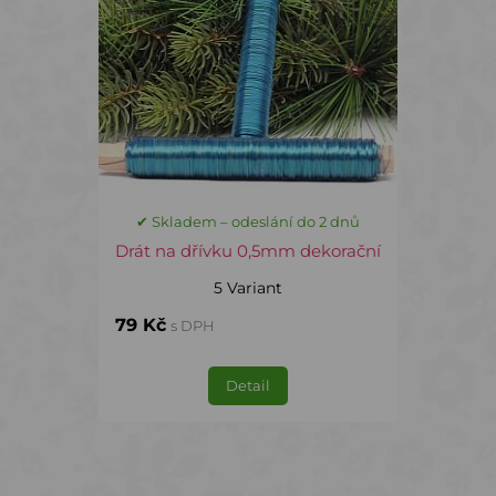
✔ Skladem – odeslání do 2 dnů
Drát na dřívku 0,5mm dekorační
5 Variant
79 Kč
s DPH
Detail