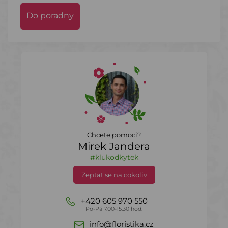
Do poradny
Chcete pomoci?
Mirek Jandera
#klukodkytek
Zeptat se na cokoliv
+420 605 970 550
Po-Pá 7.00-15.30 hod.
info@floristika.cz