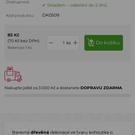
Dostupnost:
✔ Skladem – odeslání do 2 dnů
DK0509
Kód produktu:
85 Kč
(70 Kč bez DPH)
do košíku
ks
Balení po 1 ks
Nakupte ještě za
3 000 Kč
a dostanete
DOPRAVU ZDARMA
.
Barevná
dřevěná
dekorace ve tvaru kohoutka o