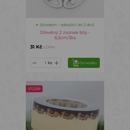
✔ Skladem – odeslání do 2 dnů
Dřevěný 2 zvonek bílý -
6,5cm/3ks
31 Kč
s DPH
ks
Do košíku
ST2299