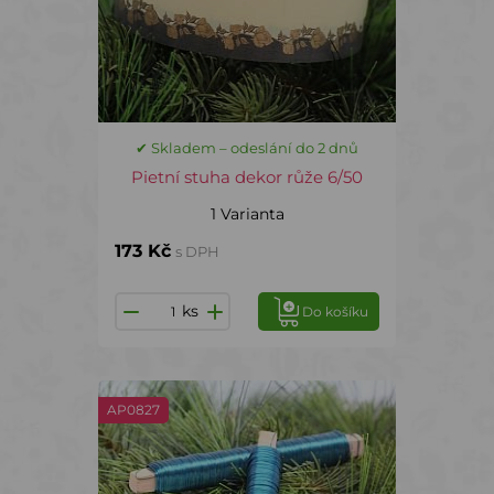
✔ Skladem – odeslání do 2 dnů
Pietní stuha dekor růže 6/50
1 Varianta
173 Kč
s DPH
ks
Do košíku
AP0827