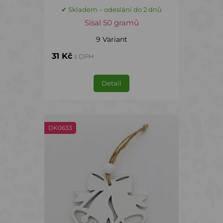
✔ Skladem – odeslání do 2 dnů
Sisal 50 gramů
9 Variant
31 Kč
s DPH
Detail
DK0633