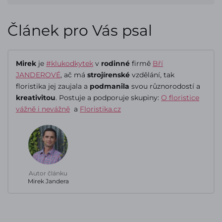
Článek pro Vás psal
Mirek
je
#klukodkytek
v
rodinné
firmě
Bří
JANDEROVÉ
, ač má
strojírenské
vzdělání, tak
floristika jej zaujala a
podmanila
svou různorodostí a
kreativitou
. Postuje a podporuje skupiny:
O floristice
vážně i nevážně
a
Floristika.cz
Autor článku
Mirek Jandera