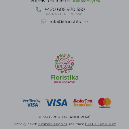
Mirek Jandera
#klukodkytek
+420 605 970 550
Po-Pá 7.00-15.30 hod.
info@floristika.cz
© 1990 - 2026 Bří JANDEROVÉ
Grafický návrh
KošnarDesign.cz
, realizace
CZECHGROUP.cz
.