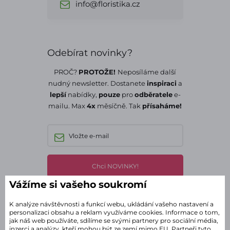
info@floristika.cz
Odebírat novinky?
PROČ?
PROTOŽE!
Neposíláme další
nudný newsletter. Dostanete
inspiraci
a
lepší
nabídky,
pouze
pro
odběratele
e-
mailu. Max
4x
měsíčně. Tak
přísaháme!
Chci NOVINKY!
Vážíme si vašeho soukromí
Souhlasím se
zpracováním osobních údajů
.
K analýze návštěvnosti a funkcí webu, ukládání vašeho nastavení a
personalizaci obsahu a reklam využíváme cookies. Informace o tom,
Štítky
jak náš web používáte, sdílíme se svými partnery pro sociální média,
inzerci a analýzy, kteří mohou být ze zemí mimo EU. Partneři tyto