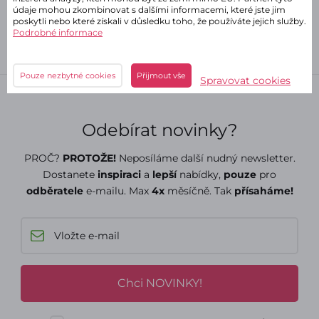
údaje mohou zkombinovat s dalšími informacemi, které jste jim
poskytli nebo které získali v důsledku toho, že používáte jejich služby.
Podrobné informace
Pouze nezbytné cookies
Přijmout vše
Spravovat cookies
Odebírat novinky?
PROČ?
PROTOŽE!
Neposíláme další nudný newsletter.
Dostanete
inspiraci
a
lepší
nabídky,
pouze
pro
odběratele
e-mailu. Max
4x
měsíčně. Tak
přísaháme!
Chci NOVINKY!