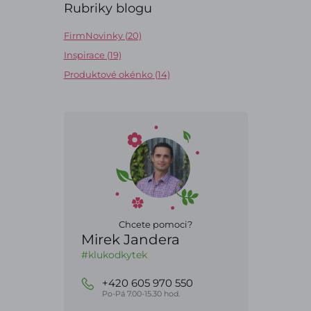
Rubriky blogu
FirmNovinky (20)
Inspirace (19)
Produktové okénko (14)
Chcete pomoci?
Mirek Jandera
#klukodkytek
+420 605 970 550
Po-Pá 7.00-15.30 hod.