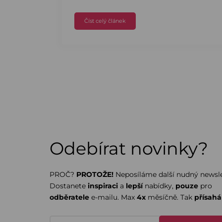
Číst celý článek
Odebírat novinky?
PROČ?
PROTOŽE!
Neposíláme další nudný newsle
Dostanete
inspiraci
a
lepší
nabídky,
pouze
pro
odběratele
e-mailu. Max
4x
měsíčně. Tak
přísah