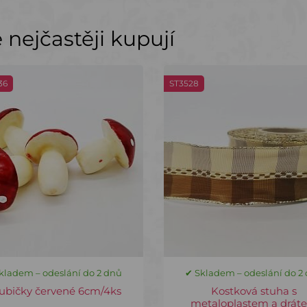
nejčastěji kupují
36
ST3528
kladem – odeslání do 2 dnů
✔ Skladem – odeslání do 2
ubičky červené 6cm/4ks
Kostková stuha s
metaloplastem a drát