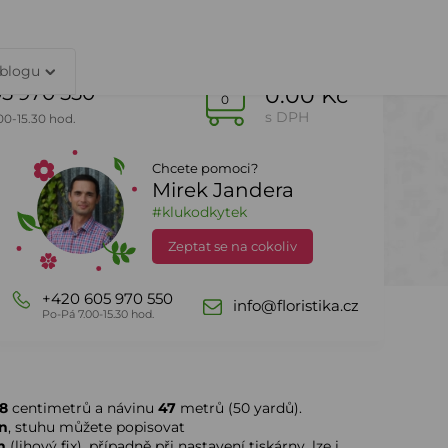
TY
PŘIHLÁŠENÍ
 blogu
5 970 550
0.00 Kč
0
s DPH
00-15.30 hod.
Chcete pomoci?
Mirek Jandera
Dle sezony
DealZone
#klukodkytek
Zeptat se na cokoliv
+420 605 970 550
info@floristika.cz
Po-Pá 7.00-15.30 hod.
8
centimetrů a návinu
47
metrů (50 yardů).
n
, stuhu můžete popisovat
m
(lihový fix), případně při nastavení tiskárny, lze i