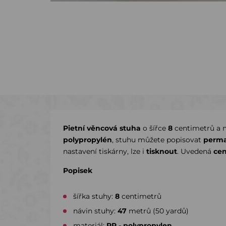
Pietní věncová stuha
o šířce
8
centimetrů a 
polypropylén
, stuhu můžete popisovat
perma
nastavení tiskárny, lze i
tisknout
. Uvedená
ce
Popisek
šířka stuhy:
8
centimetrů
návin stuhy:
47
metrů (50 yardů)
materiál:
PP - polypropylen