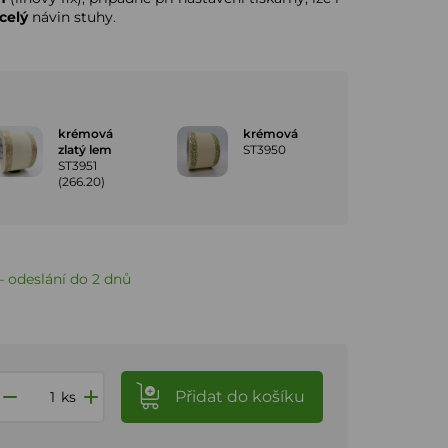
celý
návin stuhy.
krémová
krémová
zlatý lem
ST3950
ST3951
(266.20)
 odeslání do 2 dnů
Přidat
do košíku
ks