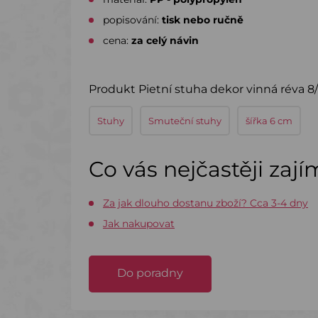
popisování:
tisk nebo ručně
cena:
za celý návin
Produkt Pietní stuha dekor vinná réva 8/
Stuhy
Smuteční stuhy
šířka 6 cm
Co vás nejčastěji zaj
Za jak dlouho dostanu zboží? Cca 3-4 dny
Jak nakupovat
Do poradny