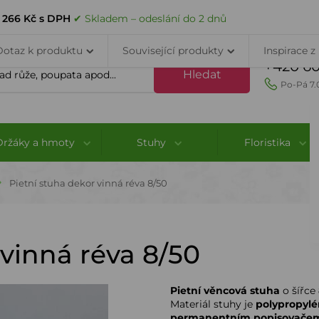
VELKOOBCHOD
DOPRAVA A PLATBA
PORADNA
KONTAK
a
266 Kč s DPH
✔ Skladem – odeslání do 2 dnů
Dotaz k produktu
Související produkty
Inspirace z
+420 60
Hledat
Po-Pá 7.
Držáky a hmoty
Stuhy
Floristika
Pietní stuha dekor vinná réva 8/50
 vinná réva 8/50
Pietní věncová stuha
o šířce
Materiál stuhy je
polypropylé
permanentním popisovače