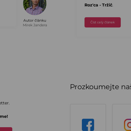
Roz'ca - Tržič
.
Autor článku
Číst celý článek
Mirek Jandera
Prozkoumejte naš
tter.
áme!