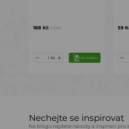
188 Kč
59 K
s DPH
ks
Do košíku
Nechejte se inspirovat
Na blogu najdete návody a inspiraci pro s