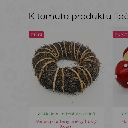
K tomuto produktu lidé 
PT0131
DKP03
✔ Skladem – odeslání do 2 dnů
✔ S
Věnec proutěný hnědý tlustý
Ho
25 cm