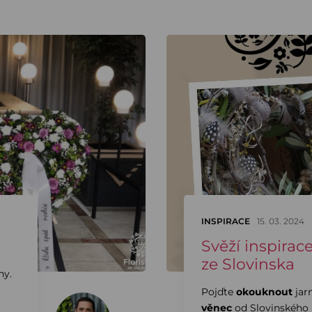
INSPIRACE
15. 03. 2024
Svěží inspirac
ze Slovinska
hy.
Pojďte
okouknout
jarn
věnec
od Slovinského 