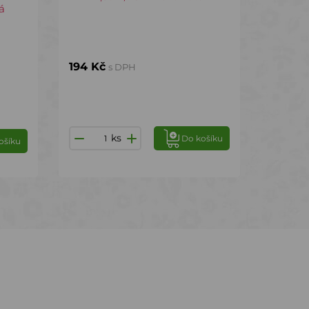
á
194 Kč
s DPH
ks
Do košíku
ošíku