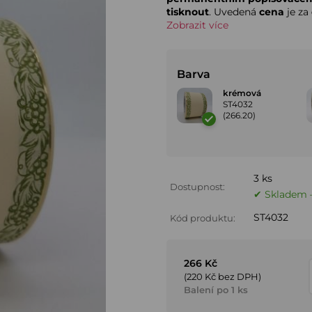
tisknout
. Uvedená
cena
je za
Zobrazit více
Barva
krémová
ST4032
(266.20)
3 ks
Dostupnost:
✔ Skladem –
ST4032
Kód produktu:
266 Kč
(220 Kč bez DPH)
Balení po 1 ks