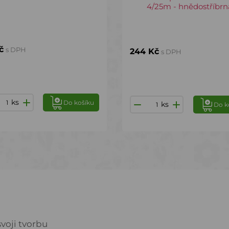
4/25m - hnědostříbrn
č
s DPH
244 Kč
s DPH
ks
Do košíku
ks
Do k
voji tvorbu