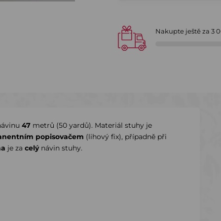
Nakupte ještě za
3 
návinu
47
metrů (50 yardů). Materiál stuhy je
nentním popisovačem
(lihový fix), případně při
na
je za
celý
návin stuhy.