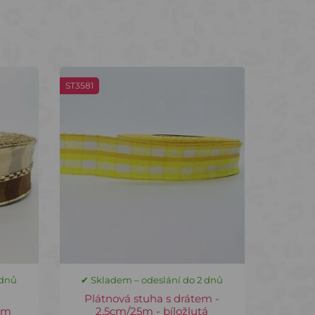
ST3581
 dnů
✔ Skladem – odeslání do 2 dnů
Plátnová stuha s drátem -
em
2,5cm/25m - bíložlutá