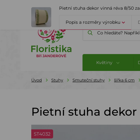
ÚVOD
O FIRMĚ
BLOG
Pietní stuha dekor vinná réva 8/50 z
Popis a rozměry výrobku
Květiny
Úvod
Stuhy
Smuteční stuhy
šířka 6 cm
Pietní stuha dekor
ST4032