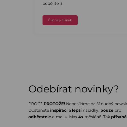
podělíte :)
Číst celý článek
Odebírat novinky?
PROČ?
PROTOŽE!
Neposíláme další nudný newsle
Dostanete
inspiraci
a
lepší
nabídky,
pouze
pro
odběratele
e-mailu. Max
4x
měsíčně. Tak
přísah