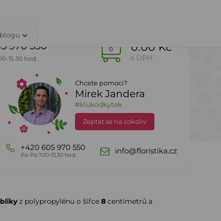
TY
PŘIHLÁŠENÍ
 blogu
5 970 550
0.00 Kč
0
s DPH
00-15.30 hod.
Chcete pomoci?
Mirek Jandera
Dle sezony
DealZone
#klukodkytek
Zeptat se na cokoliv
+420 605 970 550
info@floristika.cz
Po-Pá 7.00-15.30 hod.
bliky
z polypropylénu o šířce
8
centimetrů a