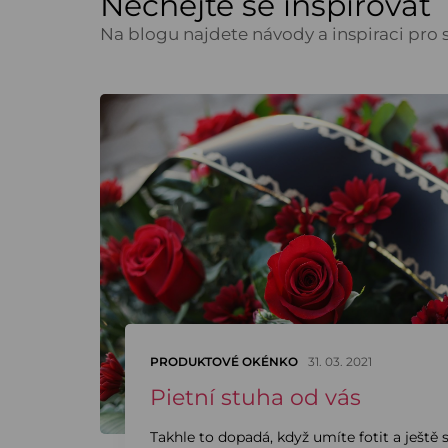
Nechejte se inspirovat
Na blogu najdete návody a inspiraci pro s
PRODUKTOVÉ OKÉNKO
31. 03. 2021
Pietní stuha od vás
Takhle to dopadá, když umíte fotit a ještě 