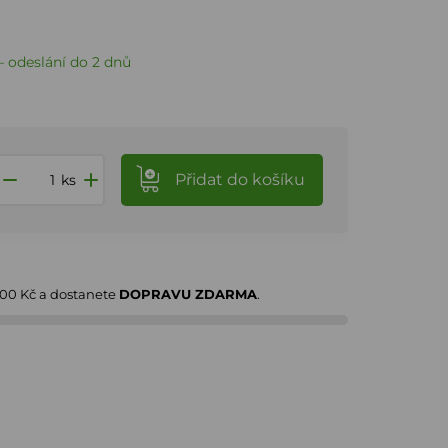
 odeslání do 2 dnů
Přidat
do košíku
ks
000 Kč
a dostanete
DOPRAVU ZDARMA
.