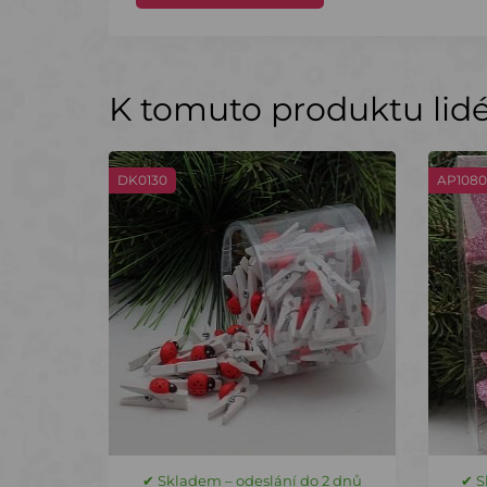
K tomuto produktu lidé 
DK0130
AP1080
✔ Skladem – odeslání do 2 dnů
✔ S