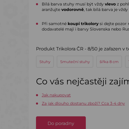
Bílá barva stuhy musí být vždy
vlevo
z pohl
aranžujte
vodorovně
, tak bílá barva je vždy
Při samotné
koupi trikolory
si dejte pozor
dodavatelé mají i barvy Slovenska nebo Rusk
Produkt Trikolora ČR - 8/50 je zařazen v 
Stuhy
Smuteční stuhy
šířka 8 cm
Co vás nejčastěji zaj
Jak nakupovat
Za jak dlouho dostanu zboží? Cca 3-4 dny
Do poradny