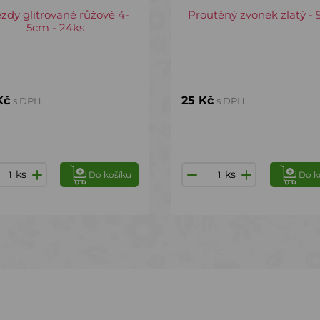
zdy glitrované růžové 4-
Proutěný zvonek zlatý - 
5cm - 24ks
Kč
25 Kč
s DPH
s DPH
ks
ks
Do košíku
Do k