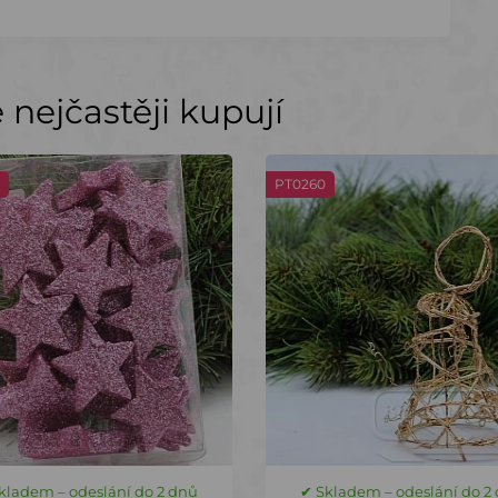
nejčastěji kupují
PT0260
kladem – odeslání do 2 dnů
✔ Skladem – odeslání do 2