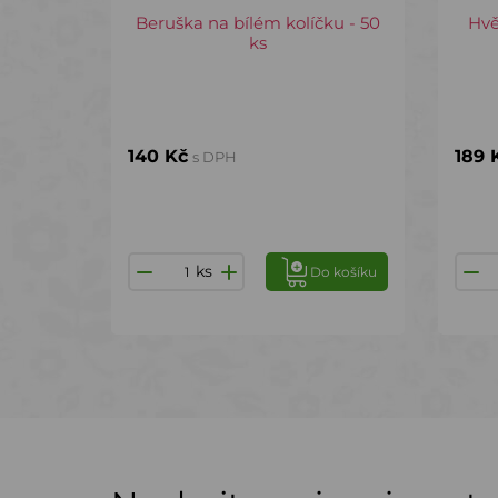
Beruška na bílém kolíčku - 50
Hvě
ks
140 Kč
189 
s DPH
ks
Do košíku