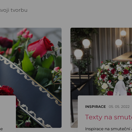
voji tvorbu
INSPIRACE
05. 05. 2022
Texty na smut
se
Inspirace na smuteční a