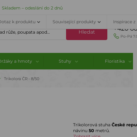
VELKOOBCHOD
DOPRAVA A PLATBA
PORADNA
KONTAK
 Skladem – odeslání do 2 dnů
Dotaz k produktu
Související produkty
Inspirace z
+420 60
Hledat
Po-Pá 7.
Držáky a hmoty
Stuhy
Floristika
Trikolora ČR - 8/50
Trikolorová stuha
České repu
návinu
50
metrů.
Zobrazit více