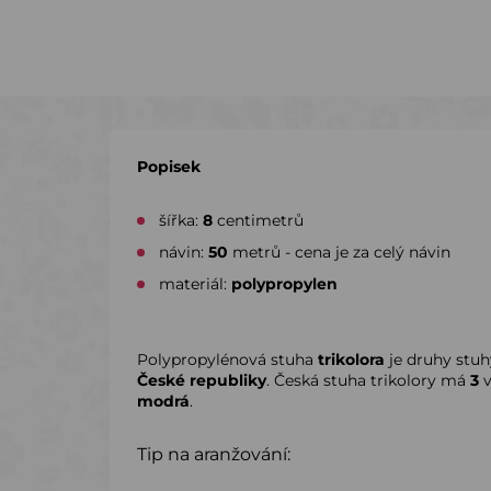
Popisek
šířka:
8
centimetrů
návin:
50
metrů - cena je za celý návin
materiál:
polypropylen
Polypropylénová stuha
trikolora
je druhy stuhy
České republiky
. Česká stuha trikolory má
3
v
modrá
.
Tip na aranžování: