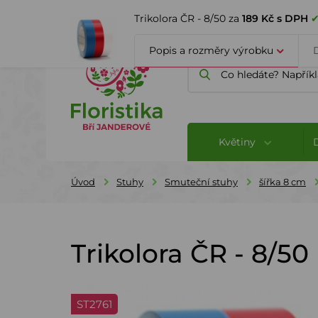
ÚVOD
O FIRMĚ
BLOG
Trikolora ČR - 8/50 za
189 Kč s DPH
✔
Popis a rozměry výrobku
Květiny
Úvod
Stuhy
Smuteční stuhy
šířka 8 cm
Trikolora ČR - 8/50
ST2761