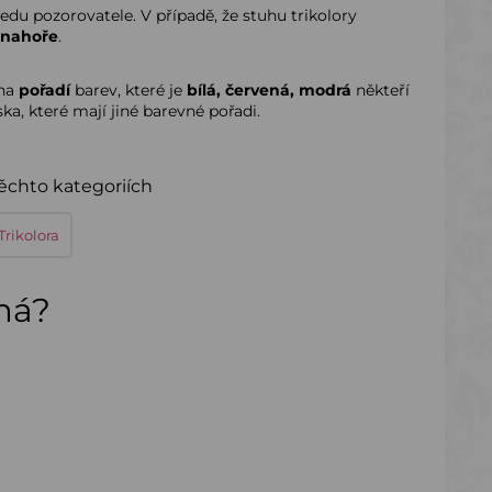
edu pozorovatele. V případě, že stuhu trikolory
nahoře
.
 na
pořadí
barev, které je
bílá, červená, modrá
někteří
a, které mají jiné barevné pořadi.
těchto kategoriích
Trikolora
ímá?