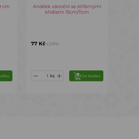
9 cm
Andílek vánoční se stříbrnými
křídlami 15cm/11cm
77 Kč
s DPH
ks
ošíku
Do košíku