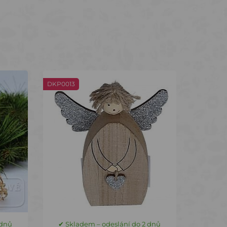
DKP0013
 dnů
✔ Skladem – odeslání do 2 dnů