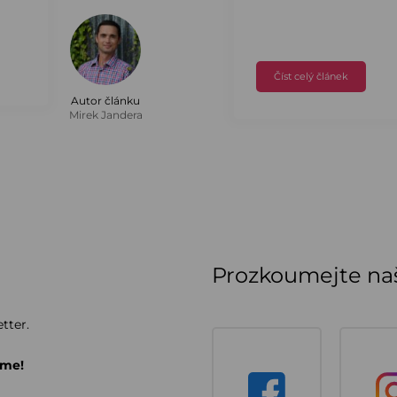
Číst celý článek
Autor článku
Mirek Jandera
Prozkoumejte naš
tter.
áme!