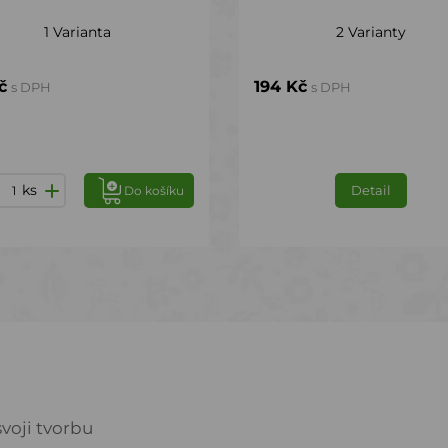
1 Varianta
2 Varianty
č
194 Kč
s DPH
s DPH
ks
Detail
Do košíku
voji tvorbu