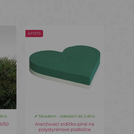
AP1373
 dnů
✔ Skladem – odeslání do 2 dnů
8/50
Aranžovací srdíčko plné na
polystyrénové podložce