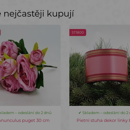
nejčastěji kupují
ST1800
kladem – odeslání do 2 dnů
✔ Skladem – odeslání do 2
anunculus puget 30 cm
Pietní stuha dekor linky 