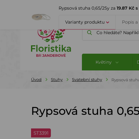
ÚVOD
O FIRMĚ
BLOG
Rypsová stuha 0,65/25y za
19.87 Kč 
Varianty produktu
Popis a
Květiny
Úvod
Stuhy
Svatební stuhy
Rypsová stuha
Rypsová stuha 0,6
ST3391