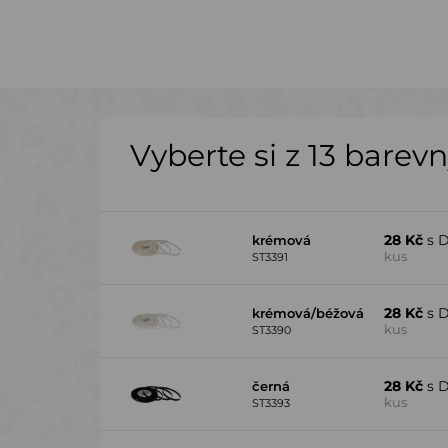
Vyberte si z 13 barev
28 Kč
s 
krémová
kus
ST3391
28 Kč
s 
krémová/béžová
kus
ST3390
28 Kč
s 
černá
kus
ST3393