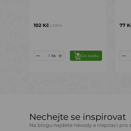
102 Kč
77 K
s DPH
ks
Do košíku
Nechejte se inspirovat
Na blogu najdete návody a inspiraci pro s