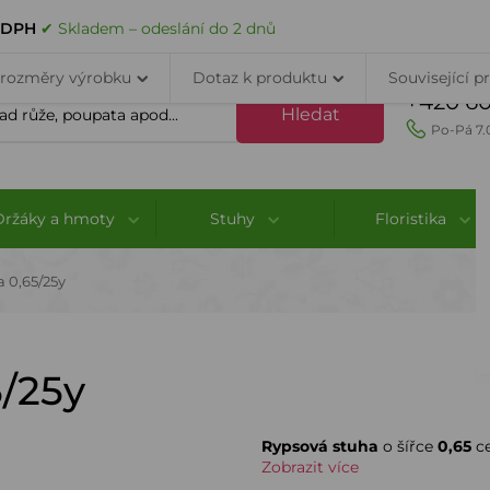
VELKOOBCHOD
DOPRAVA A PLATBA
PORADNA
KONTAK
s DPH
✔ Skladem – odeslání do 2 dnů
 rozměry výrobku
Dotaz k produktu
Související p
+420 60
Hledat
Po-Pá 7.
Držáky a hmoty
Stuhy
Floristika
 0,65/25y
5/25y
Rypsová stuha
o šířce
0,65
ce
Zobrazit více