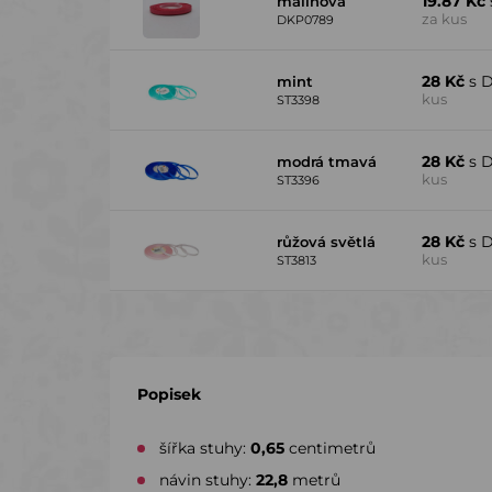
19.87 Kč
malinová
za kus
DKP0789
28 Kč
s 
mint
kus
ST3398
28 Kč
s 
modrá tmavá
kus
ST3396
28 Kč
s 
růžová světlá
kus
ST3813
Popisek
šířka stuhy:
0,65
centimetrů
návin stuhy:
22,8
metrů