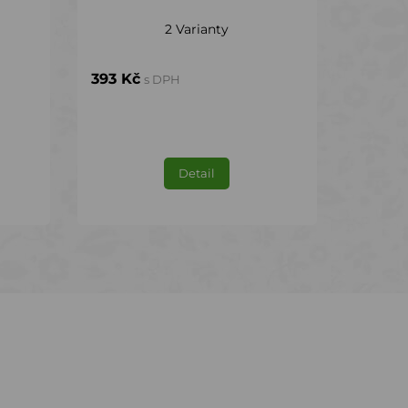
2 Varianty
393 Kč
s DPH
Detail