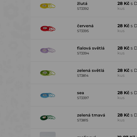
28 Kč
s 
žlutá
kus
ST3392
28 Kč
s 
červená
kus
ST3395
28 Kč
s 
fialová světlá
kus
ST3394
28 Kč
s 
zelená světlá
kus
ST3814
28 Kč
s 
sea
kus
ST3397
28 Kč
s 
zelená tmavá
kus
ST3815