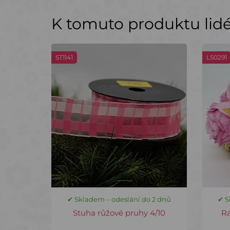
K tomuto produktu lidé 
ST1141
LS0291
✔ Skladem – odeslání do 2 dnů
✔ S
Stuha růžové pruhy 4/10
R