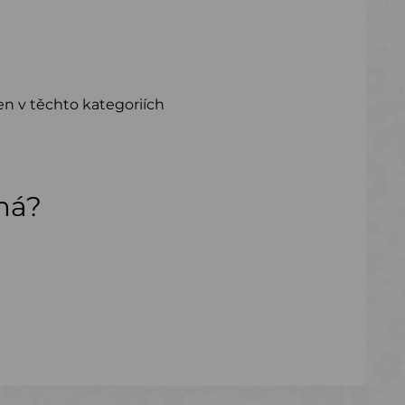
en v těchto kategoriích
ímá?