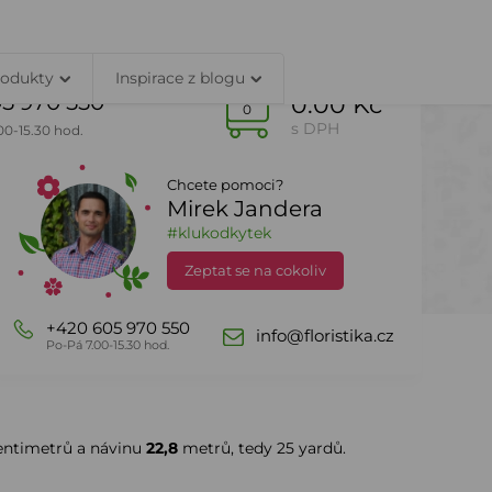
TY
PŘIHLÁŠENÍ
rodukty
Inspirace z blogu
5 970 550
0.00 Kč
0
s DPH
00-15.30 hod.
Chcete pomoci?
Mirek Jandera
Dle sezony
DealZone
#klukodkytek
Zeptat se na cokoliv
+420 605 970 550
info@floristika.cz
Po-Pá 7.00-15.30 hod.
ntimetrů a návinu
22,8
metrů, tedy 25 yardů.