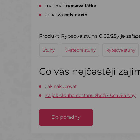
materiál:
rypsová látka
cena:
za celý návin
Produkt Rypsová stuha 0,65/25y je zařaz
Stuhy
Svatební stuhy
Rypsové stuhy
Co vás nejčastěji zaj
Jak nakupovat
Za jak dlouho dostanu zboží? Cca 3-4 dny
Do poradny