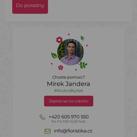
Do poradny
Chcete pomoci?
Mirek Jandera
#klukodkytek
Zeptat se na cokoliv
+420 605 970 550
Po-Pá 7.00-15.30 hod.
info@floristika.cz