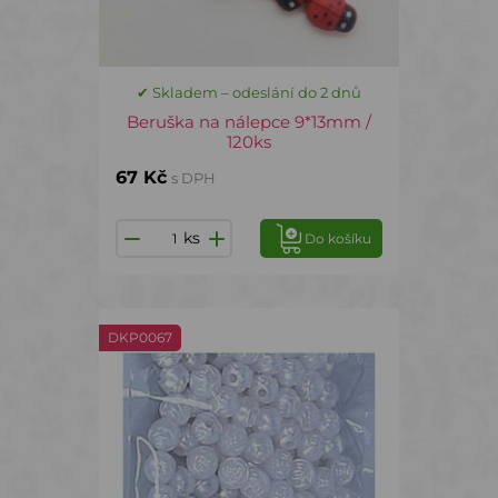
✔ Skladem – odeslání do 2 dnů
Beruška na nálepce 9*13mm /
120ks
67 Kč
s DPH
ks
Do košíku
DKP0067