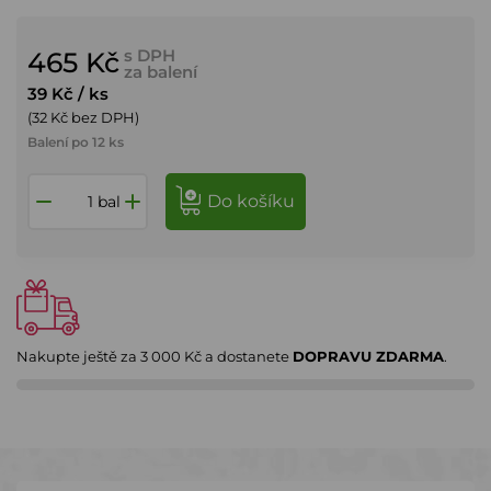
s DPH
465 Kč
za balení
39 Kč
/ ks
(32 Kč bez DPH)
Balení po 12 ks
do košíku
bal
Nakupte ještě za
3 000 Kč
a dostanete
DOPRAVU ZDARMA
.