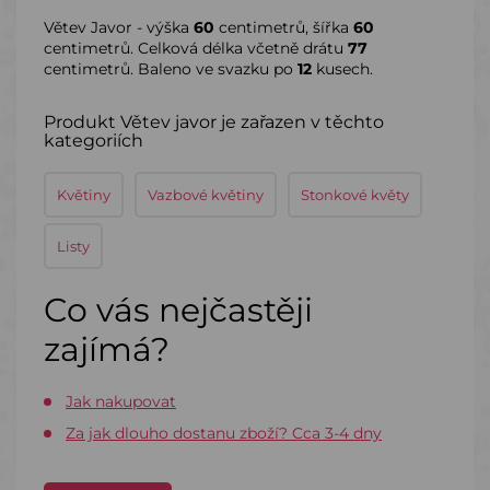
Větev Javor - výška
60
centimetrů, šířka
60
centimetrů. Celková délka včetně drátu
77
centimetrů. Baleno ve svazku po
12
kusech.
Produkt Větev javor je zařazen v těchto
kategoriích
Květiny
Vazbové květiny
Stonkové květy
Listy
Co vás nejčastěji
zajímá?
Jak nakupovat
Za jak dlouho dostanu zboží? Cca 3-4 dny