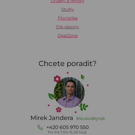
Držáky a hmoty
Stuhy
Floristika
Dle sezony
DealZone
Chcete poradit?
Mirek Jandera
#klukodkytek
+420 605 970 550
Po-Pá 7.00-15.30 hod.