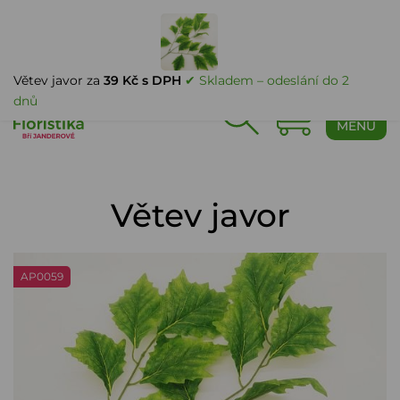
PŘIHLÁŠENÍ
Větev javor za
39 Kč s DPH
✔ Skladem – odeslání do 2
dnů
0
MENU
Větev javor
AP0059