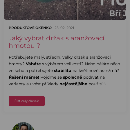
PRODUKTOVÉ OKÉNKO
25. 02. 2021
Jaký vybrat držák s aranžovací
hmotou ?
Potřebujete malý, střední, velký držák s aranžovací
hmoty?
Váháte
s výběrem velikosti? Nebo děláte něco
velkého a potřebujete
stabilitu
na květinové aranžmá?
Řešení máme!
Pojďme se
společně
podívat na
varianty a uvést příklady
nejčastějšího
použití :).
Číst celý článek