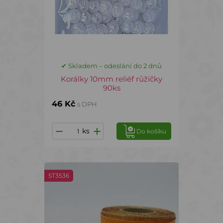
✔ Skladem – odeslání do 2 dnů
Korálky 10mm reliéf růžičky
90ks
46 Kč
s DPH
ks
Do košíku
ST3536