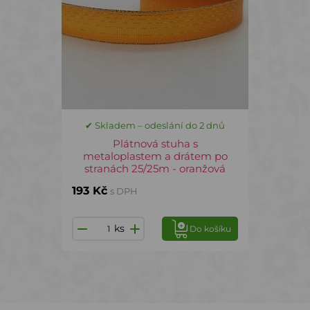
✔ Skladem – odeslání do 2 dnů
Plátnová stuha s
metaloplastem a drátem po
stranách 25/25m - oranžová
193 Kč
s DPH
ks
Do košíku