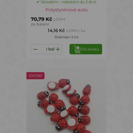
✔ Skladem – odeslání do 2 dnů
Polystyrénové auto
70,79 Kč
s DPH
za balení
14,16 Kč
s DPH / ks
Balení
po 5 ks
bal
Do košíku
DK0361