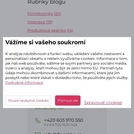
Rubriky blogu
FirmNovinky (20)
Inspirace (19)
Produktové okénko (14)
Vážíme si vašeho soukromí
K analýze návštěvnosti a funkcí webu, ukládání vašeho nastavení a
personalizaci obsahu a reklam využíváme cookies. Informace o tom,
jak náš web používáte, sdílíme se svými partnery pro sociální média,
inzerci a analýzy, kteří mohou být ze zemí mimo EU. Partneři tyto
údaje mohou zkombinovat s dalšími informacemi, které jste jim
poskytli nebo které získali v důsledku toho, že používáte jejich služby.
Podrobné informace
Chcete pomoci?
Mirek Jandera
Pouze nezbytné cookies
Přijmout vše
Spravovat cookies
#klukodkytek
+420 605 970 550
Po-Pá 7.00-15.30 hod.