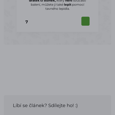
drátek či stonek,
který
není
součástí
balení, můžete ji také
lepit
pomocí
tavného lepidla.
7
Líbí se článek? Sdílejte ho! :)