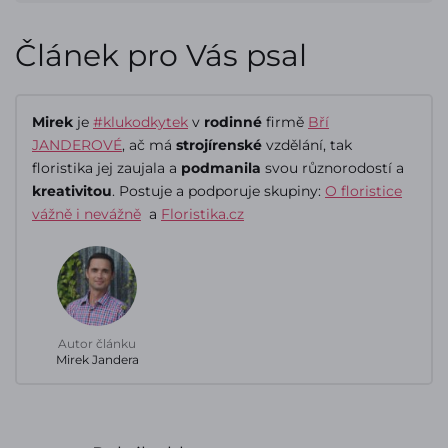
Článek pro Vás psal
Mirek
je
#klukodkytek
v
rodinné
firmě
Bří
JANDEROVÉ
, ač má
strojírenské
vzdělání, tak
floristika jej zaujala a
podmanila
svou různorodostí a
kreativitou
. Postuje a podporuje skupiny:
O floristice
vážně i nevážně
a
Floristika.cz
Autor článku
Mirek Jandera