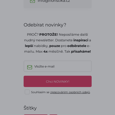
info@floristika.cz
Odebírat novinky?
PROČ?
PROTOŽE!
Neposíláme další
nudný newsletter. Dostanete
inspiraci
a
lepší
nabídky,
pouze
pro
odběratele
e-
mailu. Max
4x
měsíčně. Tak
přísaháme!
Chci NOVINKY!
Souhlasím se
zpracováním osobních údajů
.
Štítky