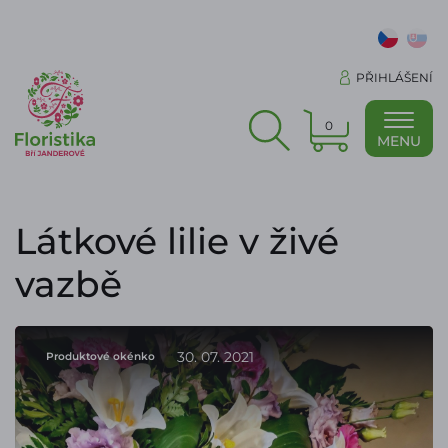
PŘIHLÁŠENÍ
0
MENU
Látkové lilie v živé
vazbě
30. 07. 2021
Produktové okénko