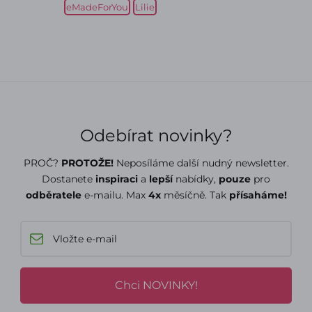
eMadeForYou
Lilie
Odebírat novinky?
PROČ?
PROTOŽE!
Neposíláme další nudný newsletter.
Dostanete
inspiraci
a
lepší
nabídky,
pouze
pro
odběratele
e-mailu. Max
4x
měsíčně. Tak
přísaháme!
Chci NOVINKY!