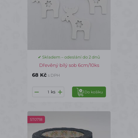
✔ Skladem – odeslání do 2 dnů
Dřevěný bílý sob 6cm/10ks
68 Kč
s DPH
ks
Do košíku
ST0718