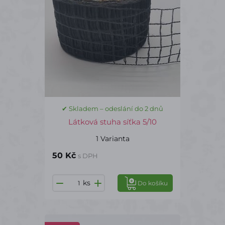
✔ Skladem – odeslání do 2 dnů
Látková stuha síťka 5/10
1 Varianta
50 Kč
s DPH
ks
Do košíku