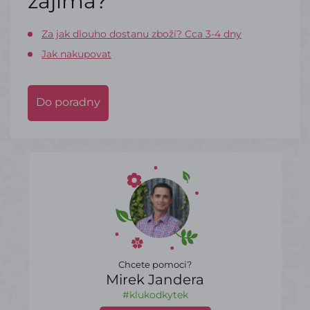
zajímá?
Za jak dlouho dostanu zboží? Cca 3-4 dny
Jak nakupovat
Do poradny
Chcete pomoci?
Mirek Jandera
#klukodkytek