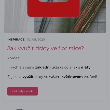
INSPIRACE
02. 08. 2020
Jak využít dráty ve floristice?
2
videa:
1) rychlá a jasná
základní
ukázka co a jak s
dráty
2) jak na
využít
dráty ve vašem
květinovém
tvoření!
Číst celý článek