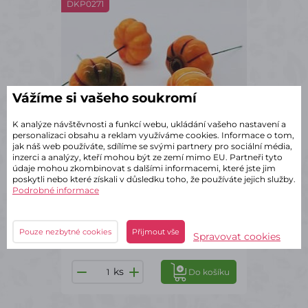
DKP0271
Vážíme si vašeho soukromí
K analýze návštěvnosti a funkcí webu, ukládání vašeho nastavení a
personalizaci obsahu a reklam využíváme cookies. Informace o tom,
jak náš web používáte, sdílíme se svými partnery pro sociální média,
inzerci a analýzy, kteří mohou být ze zemí mimo EU. Partneři tyto
údaje mohou zkombinovat s dalšími informacemi, které jste jim
poskytli nebo které získali v důsledku toho, že používáte jejich služby.
Podrobné informace
✔ Skladem – odeslání do 2 dnů
Dýně na zápichu - 6 ks
Pouze nezbytné cookies
Přijmout vše
60 Kč
s DPH
Spravovat cookies
ks
Do košíku