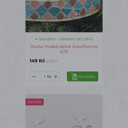
✔ Skladem – odeslání do 2 dnů
Stuha modrá dekor kosočtverce
4/10
149 Kč
s DPH
ks
Do košíku
DK0536