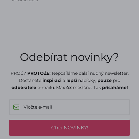
Odebírat novinky?
PROČ?
PROTOŽE!
Neposíláme další nudný newsletter.
Dostanete
inspiraci
a
lepší
nabídky,
pouze
pro
odběratele
e-mailu. Max
4x
měsíčně. Tak
přísaháme!
Chci NOVINKY!