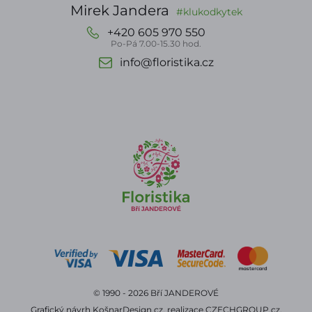
Mirek Jandera
#klukodkytek
+420 605 970 550
Po-Pá 7.00-15.30 hod.
info@floristika.cz
© 1990 - 2026 Bří JANDEROVÉ
Grafický návrh
KošnarDesign.cz
, realizace
CZECHGROUP.cz
.