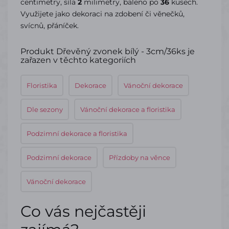
centimetry, síla
2
milimetry, baleno po
36
kusech.
Využijete jako dekoraci na zdobení či věnečků,
svícnů, přáníček.
Produkt Dřevěný zvonek bílý - 3cm/36ks je
zařazen v těchto kategoriích
Floristika
Dekorace
Vánoční dekorace
Dle sezony
Vánoční dekorace a floristika
Podzimní dekorace a floristika
Podzimní dekorace
Přízdoby na věnce
Vánoční dekorace
Co vás nejčastěji