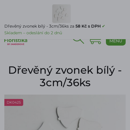
PŘIHLÁŠENÍ
Dřevěný zvonek bílý - 3cm/36ks za
58 Kč s DPH
✔
Skladem – odeslání do 2 dnů
0
MENU
Dřevěný zvonek bílý -
3cm/36ks
DK0425