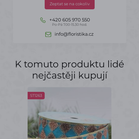
Zeptat se na cokoliv
+420 605 970 550
Po-Pá 7.00-15.30 hod.
info@floristika.cz
K tomuto produktu lidé
nejčastěji kupují
ST1263