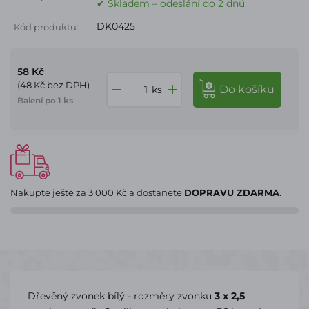
✔ Skladem – odeslání do 2 dnů
DK0425
Kód produktu:
58 Kč
(48 Kč bez DPH)
do košíku
ks
Balení po 1 ks
Nakupte ještě za
3 000 Kč
a dostanete
DOPRAVU ZDARMA
.
Dřevěný zvonek bílý - rozměry zvonku
3 x 2,5