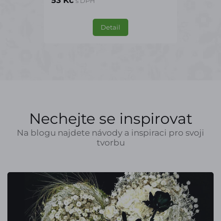
53 Kč
s DPH
Detail
Nechejte se inspirovat
Na blogu najdete návody a inspiraci pro svoji
tvorbu