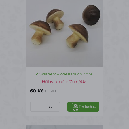
✔ Skladem – odeslání do 2 dnů
Hřiby umělé 7cm/4ks
60 Kč
s DPH
ks
Do košíku