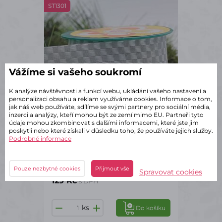
ST1301
Vážíme si vašeho soukromí
K analýze návštěvnosti a funkcí webu, ukládání vašeho nastavení a
personalizaci obsahu a reklam využíváme cookies. Informace o tom,
jak náš web používáte, sdílíme se svými partnery pro sociální média,
inzerci a analýzy, kteří mohou být ze zemí mimo EU. Partneři tyto
údaje mohou zkombinovat s dalšími informacemi, které jste jim
poskytli nebo které získali v důsledku toho, že používáte jejich služby.
Podrobné informace
✔ Skladem – odeslání do 2 dnů
Stuha látková protkávaná
modrošedá 4/10
Pouze nezbytné cookies
Přijmout vše
Spravovat cookies
129 Kč
s DPH
ks
Do košíku