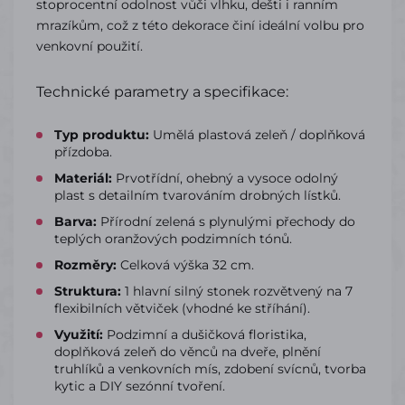
stoprocentní odolnost vůči vlhku, dešti i ranním
mrazíkům, což z této dekorace činí ideální volbu pro
venkovní použití.
Technické parametry a specifikace:
Typ produktu:
Umělá plastová zeleň / doplňková
přízdoba.
Materiál:
Prvotřídní, ohebný a vysoce odolný
plast s detailním tvarováním drobných lístků.
Barva:
Přírodní zelená s plynulými přechody do
teplých oranžových podzimních tónů.
Rozměry:
Celková výška 32 cm.
Struktura:
1 hlavní silný stonek rozvětvený na 7
flexibilních větviček (vhodné ke stříhání).
Využití:
Podzimní a dušičková floristika,
doplňková zeleň do věnců na dveře, plnění
truhlíků a venkovních mís, zdobení svícnů, tvorba
kytic a DIY sezónní tvoření.