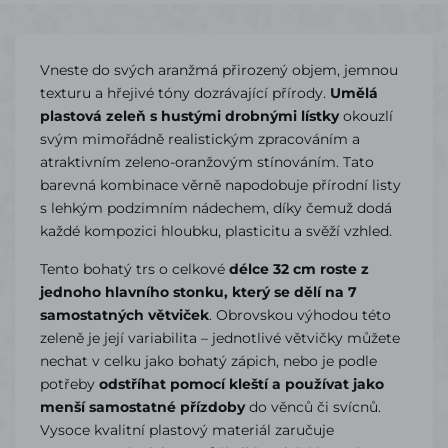
Vneste do svých aranžmá přirozený objem, jemnou
texturu a hřejivé tóny dozrávající přírody.
Umělá
plastová zeleň s hustými drobnými lístky
okouzlí
svým mimořádně realistickým zpracováním a
atraktivním zeleno-oranžovým stínováním. Tato
barevná kombinace věrně napodobuje přírodní listy
s lehkým podzimním nádechem, díky čemuž dodá
každé kompozici hloubku, plasticitu a svěží vzhled.
Tento bohatý trs o celkové
délce 32 cm roste z
jednoho hlavního stonku, který se dělí na 7
samostatných větviček
. Obrovskou výhodou této
zeleně je její variabilita – jednotlivé větvičky můžete
nechat v celku jako bohatý zápich, nebo je podle
potřeby
odstříhat pomocí kleští a používat jako
menší samostatné přízdoby
do věnců či svícnů.
Vysoce kvalitní plastový materiál zaručuje