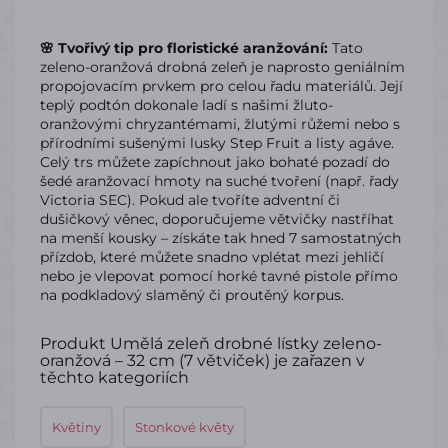
🌸 Tvořivý tip pro floristické aranžování:
Tato
zeleno-oranžová drobná zeleň je naprosto geniálním
propojovacím prvkem pro celou řadu materiálů. Její
teplý podtón dokonale ladí s našimi žluto-
oranžovými chryzantémami, žlutými růžemi nebo s
přírodními sušenými lusky Step Fruit a listy agáve.
Celý trs můžete zapíchnout jako bohaté pozadí do
šedé aranžovací hmoty na suché tvoření (např. řady
Victoria SEC). Pokud ale tvoříte adventní či
dušičkový věnec, doporučujeme větvičky nastříhat
na menší kousky – získáte tak hned 7 samostatných
přízdob, které můžete snadno vplétat mezi jehličí
nebo je vlepovat pomocí horké tavné pistole přímo
na podkladový slaměný či proutěný korpus.
Produkt Umělá zeleň drobné lístky zeleno-
oranžová – 32 cm (7 větviček) je zařazen v
těchto kategoriích
Květiny
Stonkové květy