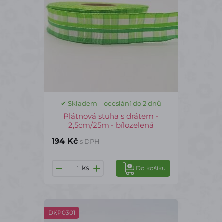
✔ Skladem – odeslání do 2 dnů
Plátnová stuha s drátem -
2,5cm/25m - bílozelená
194 Kč
s DPH
ks
Do košíku
DKP0301