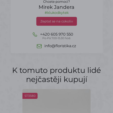
Chcete pomoci?
Mirek Jandera
#klukodkytek
Zeptat se na cokoliv
+420 605 970 550
Po-Pá 7.00-15.30 hod.
info@floristika.cz
K tomuto produktu lidé
nejčastěji kupují
ST3580