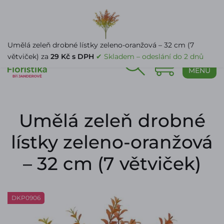
PŘIHLÁŠENÍ
Umělá zeleň drobné lístky zeleno-oranžová – 32 cm (7
větviček) za
29 Kč s DPH
✔ Skladem – odeslání do 2 dnů
0
MENU
Umělá zeleň drobné
lístky zeleno-oranžová
– 32 cm (7 větviček)
DKP0906