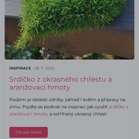
INSPIRACE
08. 11. 2022
Srdíčko z okrasného chřestu a
aranžovací hmoty
Podzim je období údržby zahrad i květin a přípravy na
zimu. Pojďte se podívat na inspiraci jak využít
srdíčko z
aranžovací hmoty
a ostříhaný okrasný chřest.
Číst celý článek