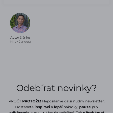
Autor článku
Mirek Jandera
Odebírat novinky?
PROČ?
PROTOŽE!
Neposíláme další nudný newsletter.
Dostanete
inspiraci
a
lepší
nabídky,
pouze
pro
odběratele
e-mailu. Max
4x
měsíčně. Tak
přísaháme!