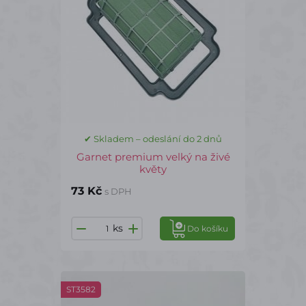
✔ Skladem – odeslání do 2 dnů
Garnet premium velký na živé
květy
73 Kč
s DPH
ks
Do košíku
ST3582