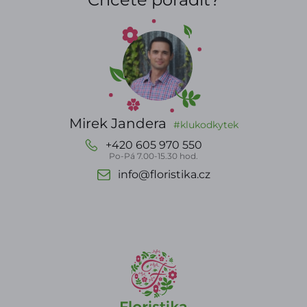
Mirek Jandera
#klukodkytek
+420 605 970 550
Po-Pá 7.00-15.30 hod.
info@floristika.cz