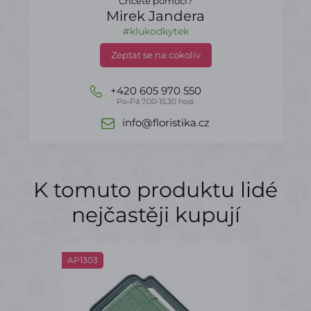
Chcete pomoci?
Mirek Jandera
#klukodkytek
Zeptat se na cokoliv
+420 605 970 550
Po-Pá 7.00-15.30 hod.
info@floristika.cz
K tomuto produktu lidé
nejčastěji kupují
AP1303