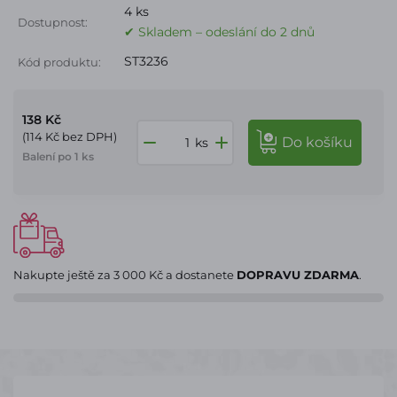
4 ks
Dostupnost:
✔ Skladem – odeslání do 2 dnů
ST3236
Kód produktu:
138 Kč
(114 Kč bez DPH)
do košíku
ks
Balení po 1 ks
Nakupte ještě za
3 000 Kč
a dostanete
DOPRAVU ZDARMA
.