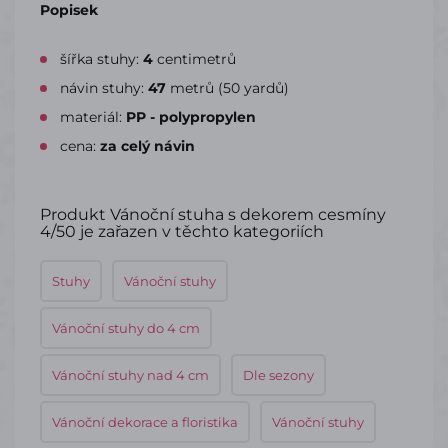
Popisek
šířka stuhy:
4
centimetrů
návin stuhy:
47
metrů (50 yardů)
materiál:
PP - polypropylen
cena:
za celý návin
Produkt Vánoční stuha s dekorem cesmíny
4/50 je zařazen v těchto kategoriích
Stuhy
Vánoční stuhy
Vánoční stuhy do 4 cm
Vánoční stuhy nad 4 cm
Dle sezony
Vánoční dekorace a floristika
Vánoční stuhy