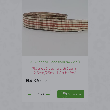
✔ Skladem – odeslání do 2 dnů
Plátnová stuha s drátem -
2,5cm/25m - bílo hnědá
194 Kč
s DPH
ks
Do košíku