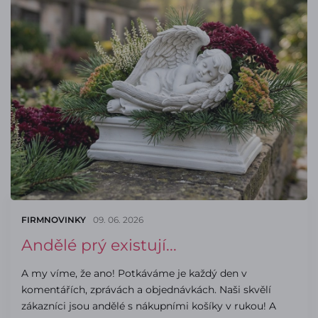
FIRMNOVINKY
09. 06. 2026
Andělé prý existují...
A my víme, že ano! Potkáváme je každý den v
komentářích, zprávách a objednávkách. Naši skvělí
zákazníci jsou andělé s nákupními košíky v rukou! A