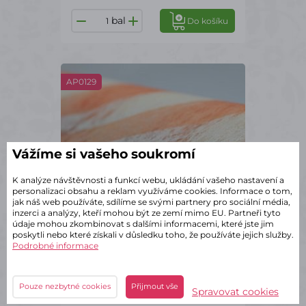
bal
Do košíku
AP0129
Vážíme si vašeho soukromí
K analýze návštěvnosti a funkcí webu, ukládání vašeho nastavení a
personalizaci obsahu a reklam využíváme cookies. Informace o tom,
jak náš web používáte, sdílíme se svými partnery pro sociální média,
inzerci a analýzy, kteří mohou být ze zemí mimo EU. Partneři tyto
údaje mohou zkombinovat s dalšími informacemi, které jste jim
poskytli nebo které získali v důsledku toho, že používáte jejich služby.
Podrobné informace
✔ Skladem – odeslání do 2 dnů
Pouze nezbytné cookies
Přijmout vše
Flizelíny 2 barevné 50cm/10m
Spravovat cookies