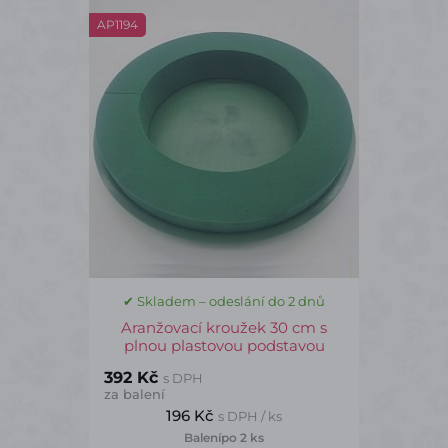
AP1194
✔ Skladem – odeslání do 2 dnů
Aranžovací kroužek 30 cm s
plnou plastovou podstavou
392 Kč
s DPH
za balení
196 Kč
s DPH / ks
Balení
po 2 ks