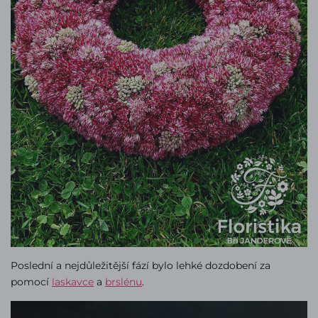
Poslední a nejdůležitější fází bylo lehké dozdobení za
pomocí
laskavce
a
brslénu
.