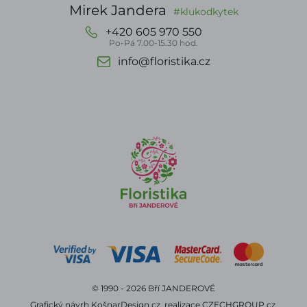
Mirek Jandera
#klukodkytek
+420 605 970 550
Po-Pá 7.00-15.30 hod.
info@floristika.cz
© 1990 - 2026 Bří JANDEROVÉ
Grafický návrh
KošnarDesign.cz
, realizace
CZECHGROUP.cz
.