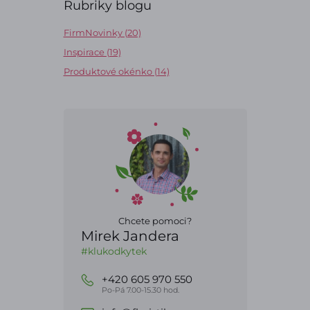
Rubriky blogu
FirmNovinky (20)
Inspirace (19)
Produktové okénko (14)
Chcete pomoci?
Mirek Jandera
#klukodkytek
+420 605 970 550
Po-Pá 7.00-15.30 hod.