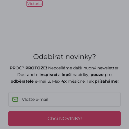
Victoria
Odebírat novinky?
PROČ?
PROTOŽE!
Neposíláme další nudný newsletter.
Dostanete
inspiraci
a
lepší
nabídky,
pouze
pro
odběratele
e-mailu. Max
4x
měsíčně. Tak
přísaháme!
Chci NOVINKY!