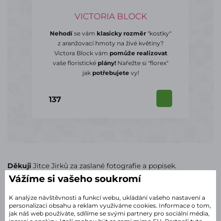
VICTORIA BLOCK
Nehodí
se vám
klasicky rozměr
"kostky"
z aranžovací hmoty na živé květiny?
Victora Block vám
pomůže realizovat
vaše floristické
plány!
Nařežte si "florex"
jak
potřebujete
vy!
137
Děkuji
Jitce Jirků za zaslané fotografie a popisek.
Vážíme si vašeho soukromí
K analýze návštěvnosti a funkcí webu, ukládání vašeho nastavení a
Líbí se článek? Sdílejte ho! :)
personalizaci obsahu a reklam využíváme cookies. Informace o tom,
jak náš web používáte, sdílíme se svými partnery pro sociální média,