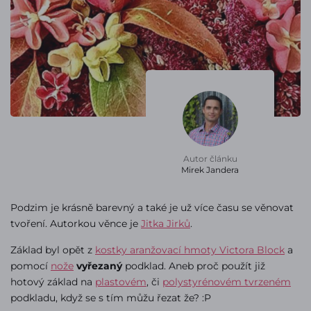
Autor článku
Mirek Jandera
Podzim je krásně barevný a také je už více času se věnovat
tvoření. Autorkou věnce je
Jitka Jirků
.
Základ byl opět z
kostky aranžovací hmoty Victora Block
a
pomocí
nože
vyřezaný
podklad. Aneb proč použít již
hotový základ na
plastovém
, či
polystyrénovém tvrzeném
podkladu, když se s tím můžu řezat že? :P