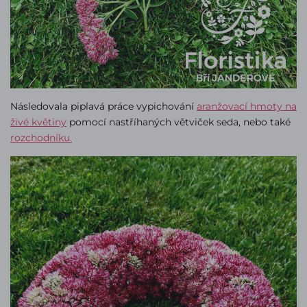
Následovala piplavá práce vypichování
aranžovací hmoty na
živé květiny
pomocí nastříhaných větviček seda, nebo také
rozchodníku.