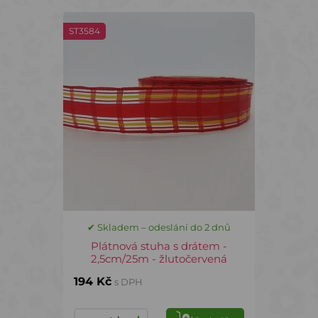
ST3584
✔ Skladem – odeslání do 2 dnů
Plátnová stuha s drátem -
2,5cm/25m - žlutočervená
194 Kč
s DPH