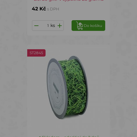
42 Kč
s DPH
ks
Do košíku
ST2845