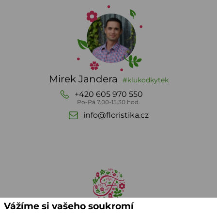
Mirek Jandera
#klukodkytek
+420 605 970 550
Po-Pá 7.00-15.30 hod.
info@floristika.cz
Vážíme si vašeho soukromí