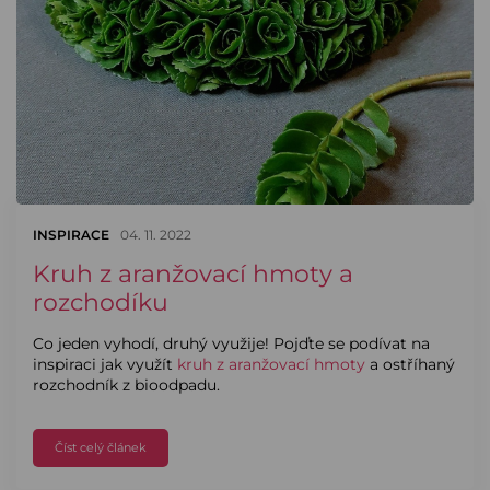
INSPIRACE
04. 11. 2022
Kruh z aranžovací hmoty a
rozchodíku
Co jeden vyhodí, druhý využije! Pojďte se podívat na
inspiraci jak využít
kruh z aranžovací hmoty
a ostříhaný
rozchodník z bioodpadu.
Číst celý článek