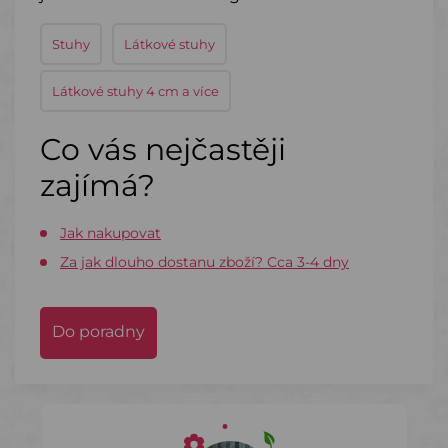
Stuhy
Látkové stuhy
Látkové stuhy 4 cm a více
Co vás nejčastěji
zajímá?
Jak nakupovat
Za jak dlouho dostanu zboží? Cca 3-4 dny
Do poradny