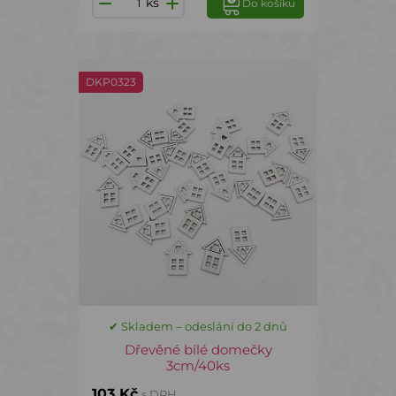
ks
Do košíku
DKP0323
✔ Skladem – odeslání do 2 dnů
Dřevěné bílé domečky
3cm/40ks
103 Kč
s DPH