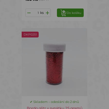
ks
Do košíku
DKP0251
✔ Skladem – odeslání do 2 dnů
Bordo glitr v sypátku 25 gramů