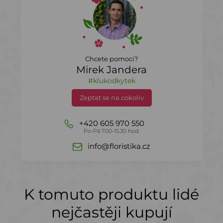
Chcete pomoci?
Mirek Jandera
#klukodkytek
Zeptat se na cokoliv
+420 605 970 550
Po-Pá 7.00-15.30 hod.
info@floristika.cz
K tomuto produktu lidé
nejčastěji kupují