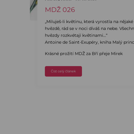
MDŽ 026
„Miluješ-li květinu, která vyrostla na nějaké
hvězdě, rád se v noci díváš na nebe. Všech
hvězdy rozkvétají květinami…“
Antoine de Saint-Exupéry, kniha Malý prin
Krásné prožití MDŽ za Bří přeje Mirek
Číst celý článek