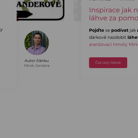
Inspirace jak 
láhve za pomo
ny
Pojďte
se
podívat
jak
dárkově nazdobit
láhe
c
aranžovací hmoty Min
Autor článku
Číst celý článek
Mirek Jandera