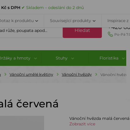
VELKOOBCHOD
DOPRAVA A PLATBA
PORADNA
KONTAK
8 Kč s DPH
✔ Skladem – odeslání do 2 dnů
Dotaz k produktu
Související produkty
Inspirace z
+420 60
Hledat
Po-Pá 7.
Držáky a hmoty
Stuhy
Floristika
a
Vánoční umělé květiny
Vánoční hvězdy
Vánoční hvězda
lá červená
Vánoční hvězda malá červená -
Zobrazit více