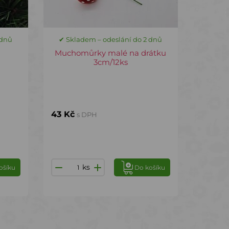
 dnů
✔ Skladem – odeslání do 2 dnů
Muchomůrky malé na drátku
3cm/12ks
43 Kč
s DPH
ks
ošíku
Do košíku