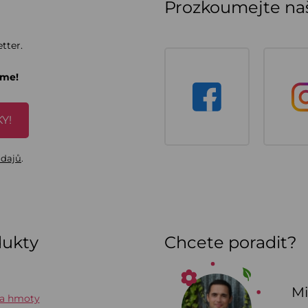
Prozkoumejte naš
tter.
áme!
Y!
údajů
.
dukty
Chcete poradit?
Mi
 a hmoty