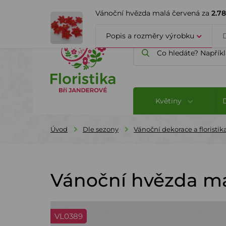
ÚVOD
O FIRMĚ
BLOG
Vánoční hvězda malá červená za
2.7
Popis a rozměry výrobku
Květiny
Úvod
Dle sezony
Vánoční dekorace a floristik
Vánoční hvězda ma
VL0389