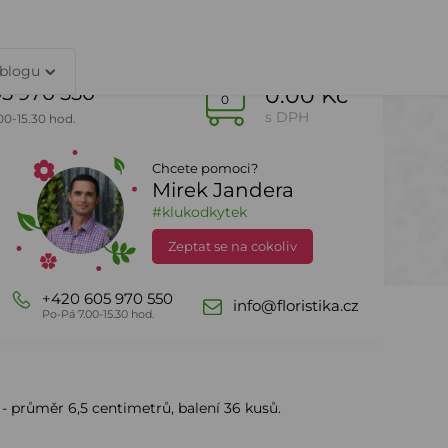
TY
PŘIHLÁŠENÍ
 blogu
5 970 550
0.00 Kč
0
s DPH
00-15.30 hod.
Chcete pomoci?
Mirek Jandera
Dle sezony
DealZone
#klukodkytek
Zeptat se na cokoliv
 malá červená
+420 605 970 550
info@floristika.cz
Po-Pá 7.00-15.30 hod.
 průměr 6,5 centimetrů, balení 36 kusů.