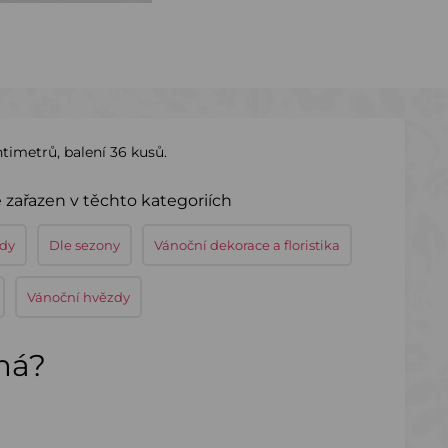
timetrů, balení 36 kusů.
 zařazen v těchto kategoriích
zdy
Dle sezony
Vánoční dekorace a floristika
Vánoční hvězdy
ímá?