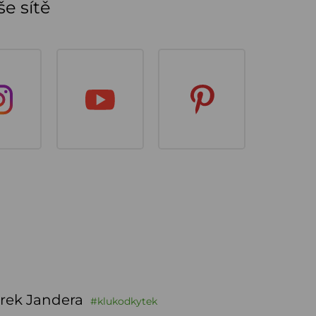
e sítě
rek Jandera
#klukodkytek