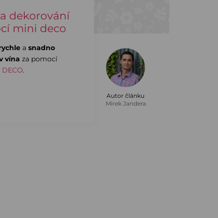
na dekorování
cí mini deco
rychle
a
snadno
v vína
za pomocí
i DECO
.
Autor článku
Mirek Jandera