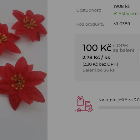
1908 ks
Dostupnost:
✔ Skladem –
VL0389
Kód produktu:
100 Kč
s DPH
za balení
2.78 Kč
/ ks
(2.30 Kč bez DPH)
Balení po 36 ks
Nakupte ještě za
3 