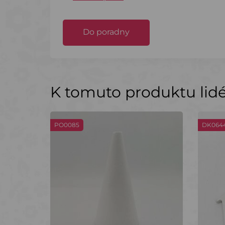
Do poradny
K tomuto produktu lidé 
PO0085
DK064