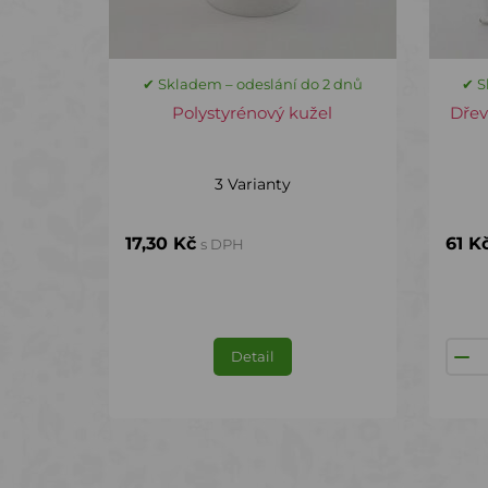
✔ Skladem – odeslání do 2 dnů
✔ S
Polystyrénový kužel
Dřev
3 Varianty
17,30 Kč
61 K
s DPH
Detail