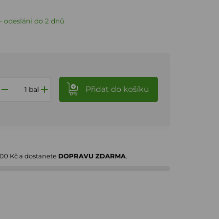
 odeslání do 2 dnů
Přidat
do košíku
bal
000 Kč
a dostanete
DOPRAVU ZDARMA
.