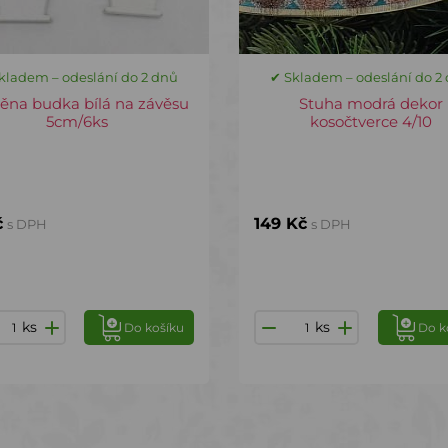
kladem – odeslání do 2 dnů
✔ Skladem – odeslání do 2
ěna budka bílá na závěsu
Stuha modrá dekor
5cm/6ks
kosočtverce 4/10
č
149 Kč
s DPH
s DPH
ks
ks
Do košíku
Do k