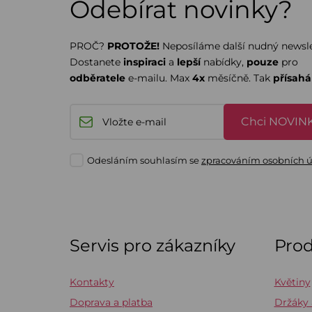
Odebírat novinky?
PROČ?
PROTOŽE!
Neposíláme další nudný newsle
Dostanete
inspiraci
a
lepší
nabídky,
pouze
pro
odběratele
e-mailu. Max
4x
měsíčně. Tak
přísah
Chci NOVINK
Odesláním souhlasím se
zpracováním osobních 
Servis pro zákazníky
Pro
Kontakty
Květiny
Doprava a platba
Držáky