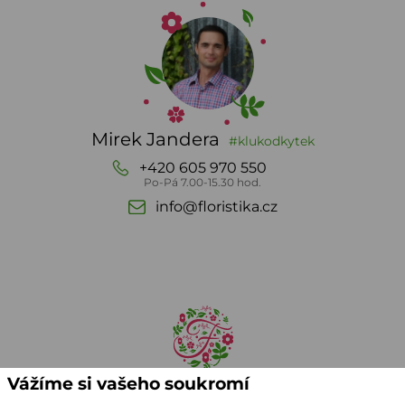
Mirek Jandera
#klukodkytek
+420 605 970 550
Po-Pá 7.00-15.30 hod.
info@floristika.cz
Vážíme si vašeho soukromí