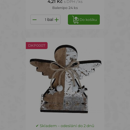
4,21 Kč
s DPH / ks
Balení
po 24 ks
bal
Do košíku
DKP0007
✔ Skladem – odeslání do 2 dnů