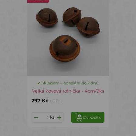
✔ Skladem – odeslání do 2 dnů
Velká kovová rolnička - 4cm/9ks
297 Kč
s DPH
ks
Do košíku