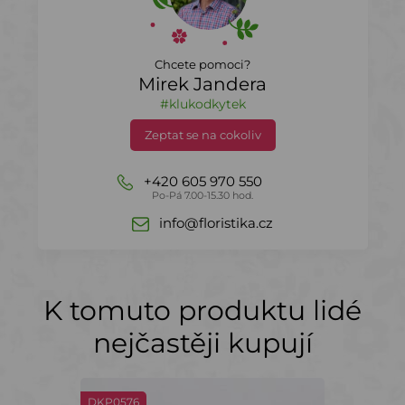
Chcete pomoci?
Mirek Jandera
#klukodkytek
Zeptat se na cokoliv
+420 605 970 550
Po-Pá 7.00-15.30 hod.
info@floristika.cz
K tomuto produktu lidé
nejčastěji kupují
DKP0576