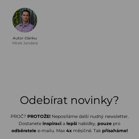
Autor článku
Mirek Jandera
Odebírat novinky?
PROČ?
PROTOŽE!
Neposíláme další nudný newsletter.
Dostanete
inspiraci
a
lepší
nabídky,
pouze
pro
odběratele
e-mailu. Max
4x
měsíčně. Tak
přísaháme!