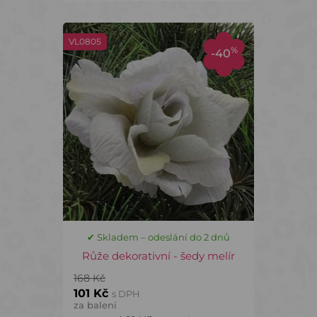
VL0805
%
-40
✔ Skladem – odeslání do 2 dnů
Růže dekorativní - šedy melír
168 Kč
101 Kč
s DPH
za balení