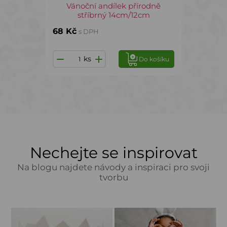
Vánoční andílek přírodně
stříbrný 14cm/12cm
68 Kč
s DPH
ks
Do košíku
Nechejte se inspirovat
Na blogu najdete návody a inspiraci pro svoji
tvorbu