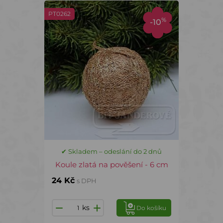
PT0262
%
-10
✔ Skladem – odeslání do 2 dnů
Koule zlatá na pověšení - 6 cm
24 Kč
s DPH
ks
Do košíku