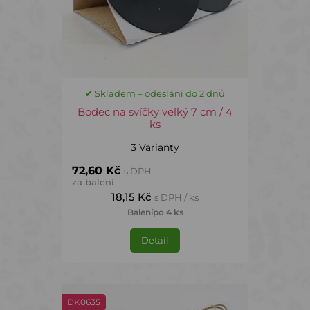
✔ Skladem – odeslání do 2 dnů
Bodec na svíčky velký 7 cm / 4
ks
3 Varianty
72,60 Kč
s DPH
za balení
18,15 Kč
s DPH / ks
Balení
po 4 ks
Detail
DK0635