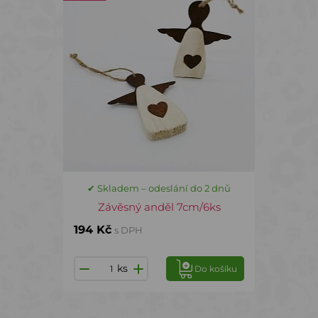
✔ Skladem – odeslání do 2 dnů
Závěsný anděl 7cm/6ks
194 Kč
s DPH
ks
Do košíku