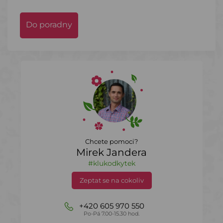
Do poradny
Chcete pomoci?
Mirek Jandera
#klukodkytek
Zeptat se na cokoliv
+420 605 970 550
Po-Pá 7.00-15.30 hod.