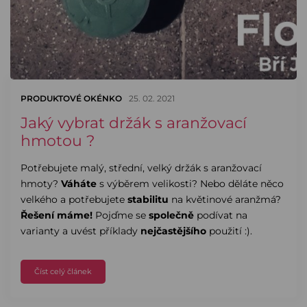
PRODUKTOVÉ OKÉNKO
25. 02. 2021
Jaký vybrat držák s aranžovací
hmotou ?
Potřebujete malý, střední, velký držák s aranžovací
hmoty?
Váháte
s výběrem velikosti? Nebo děláte něco
velkého a potřebujete
stabilitu
na květinové aranžmá?
Řešení máme!
Pojďme se
společně
podívat na
varianty a uvést příklady
nejčastějšího
použití :).
Číst celý článek