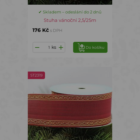
✔ Skladem – odeslání do 2 dnů
Stuha vánoční 2,5/25m
176 Kč
s DPH
ks
Do košíku
ST2319