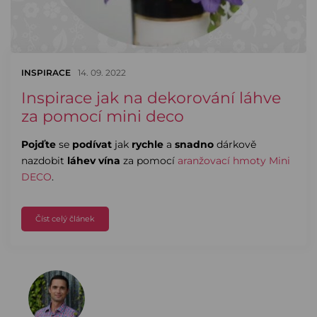
INSPIRACE
14. 09. 2022
Inspirace jak na dekorování láhve
za pomocí mini deco
Pojďte
se
podívat
jak
rychle
a
snadno
dárkově
nazdobit
láhev vína
za pomocí
aranžovací hmoty Mini
DECO
.
Číst celý článek