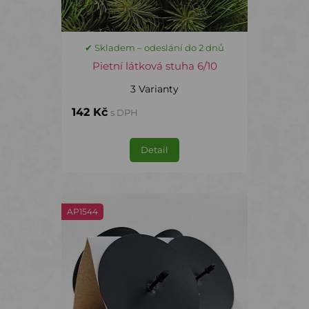
✔ Skladem – odeslání do 2 dnů
Pietní látková stuha 6/10
3 Varianty
142 Kč
s DPH
Detail
AP1544