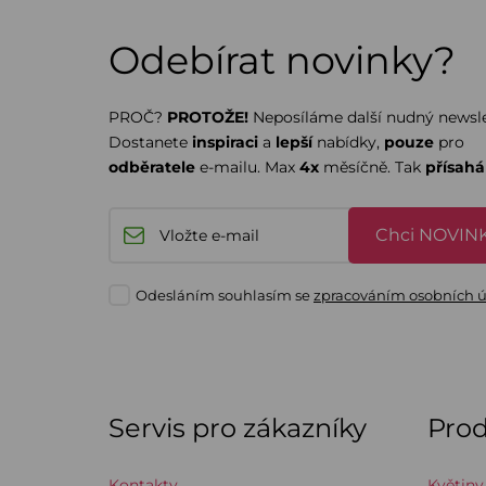
Odebírat novinky?
PROČ?
PROTOŽE!
Neposíláme další nudný newsle
Dostanete
inspiraci
a
lepší
nabídky,
pouze
pro
odběratele
e-mailu. Max
4x
měsíčně. Tak
přísah
Chci NOVINK
Odesláním souhlasím se
zpracováním osobních 
Servis pro zákazníky
Pro
Kontakty
Květiny