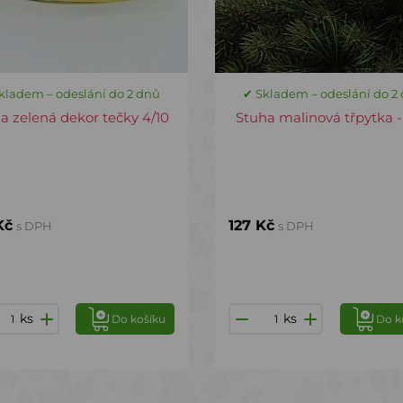
kladem – odeslání do 2 dnů
✔ Skladem – odeslání do 2
a zelená dekor tečky 4/10
Stuha malinová třpytka -
Kč
127 Kč
s DPH
s DPH
ks
ks
Do košíku
Do k