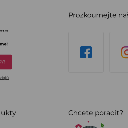
Prozkoumejte naš
tter.
áme!
Y!
údajů
.
dukty
Chcete poradit?