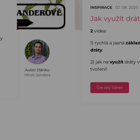
INSPIRACE
02. 08. 2020
Jak využít drát
2
videa:
ny
1) rychlá a jasná
zákla
dráty
c
2) jak na
využít
dráty 
tvoření!
Autor článku
Mirek Jandera
Číst celý článek