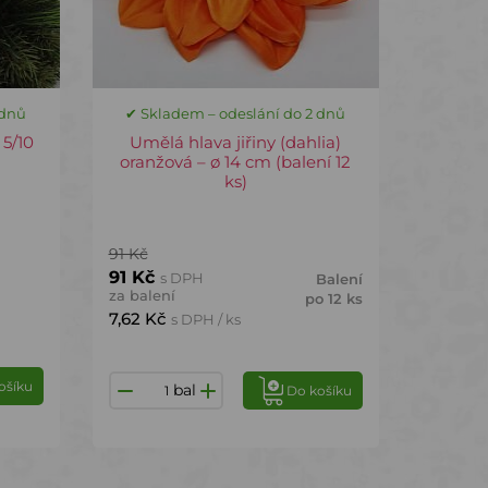
 dnů
✔ Skladem – odeslání do 2 dnů
 5/10
Umělá hlava jiřiny (dahlia)
oranžová – ø 14 cm (balení 12
ks)
91 Kč
91 Kč
s DPH
Balení
za balení
po 12 ks
7,62 Kč
s DPH / ks
ošíku
bal
Do košíku