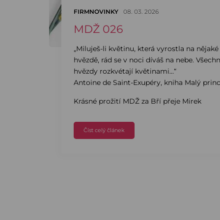
FIRMNOVINKY
08. 03. 2026
MDŽ 026
„Miluješ-li květinu, která vyrostla na nějaké
hvězdě, rád se v noci díváš na nebe. Všech
hvězdy rozkvétají květinami…“
Antoine de Saint-Exupéry, kniha Malý prin
Krásné prožití MDŽ za Bří přeje Mirek
Číst celý článek