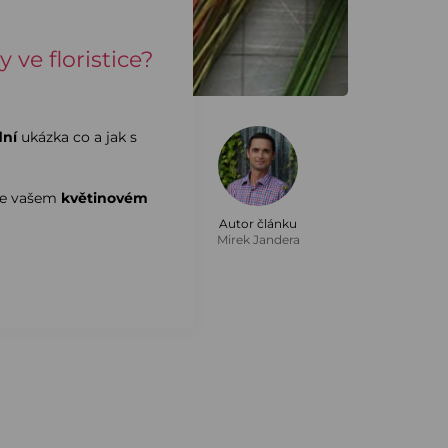
y ve floristice?
dní
ukázka co a jak s
ve vašem
květinovém
Autor článku
Mirek Jandera