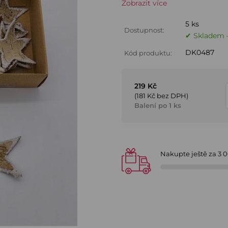
Zobrazit více
5 ks
Dostupnost:
✔ Skladem –
DK0487
Kód produktu:
219 Kč
(181 Kč bez DPH)
Balení po 1 ks
Nakupte ještě za
3 