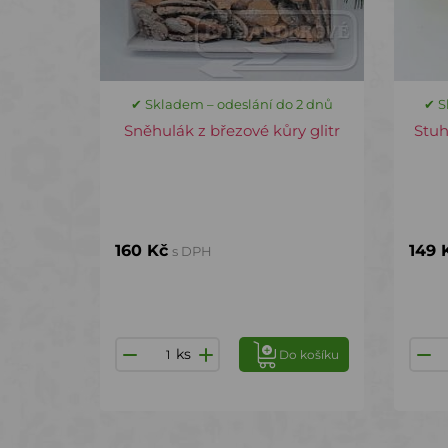
✔ Skladem – odeslání do 2 dnů
✔ S
Sněhulák z březové kůry glitr
Stuh
160 Kč
149 
s DPH
ks
Do košíku