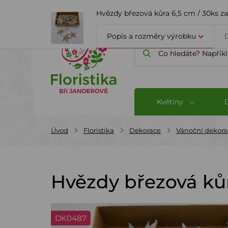
ÚVOD
O FIRMĚ
BLOG
Hvězdy březová kůra 6,5 cm / 30ks z
Popis a rozměry výrobku
Květiny
Úvod
Floristika
Dekorace
Vánoční dekora
Hvězdy březová kůr
DK0487