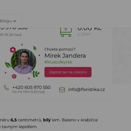
TY
PŘIHLÁŠENÍ
 blogu
5 970 550
0.00 Kč
0
s DPH
00-15.30 hod.
Chcete pomoci?
Mirek Jandera
Dle sezony
DealZone
#klukodkytek
Zeptat se na cokoliv
+420 605 970 550
info@floristika.cz
Po-Pá 7.00-15.30 hod.
ůměru
6,5
centimetrů,
bílý
lem. Baleno v krabičce
te tavným lepidlem.