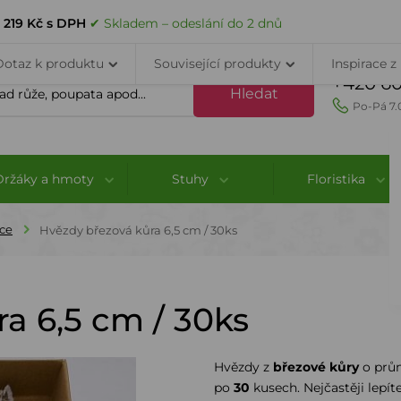
VELKOOBCHOD
DOPRAVA A PLATBA
PORADNA
KONTAK
a
219 Kč s DPH
✔ Skladem – odeslání do 2 dnů
Dotaz k produktu
Související produkty
Inspirace z
+420 60
Hledat
Po-Pá 7.
Držáky a hmoty
Stuhy
Floristika
ce
Hvězdy březová kůra 6,5 cm / 30ks
a 6,5 cm / 30ks
Hvězdy z
březové kůry
o pr
po
30
kusech. Nejčastěji lepí