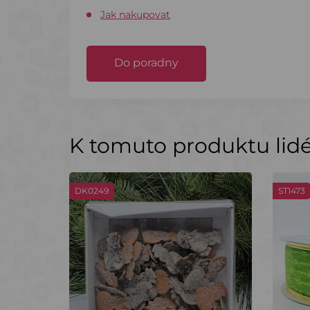
Jak nakupovat
Do poradny
K tomuto produktu lidé 
DK0249
ST1473