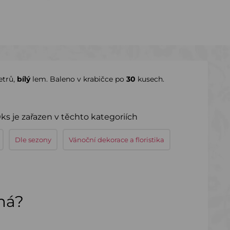
etrů,
bílý
lem. Baleno v krabičce po
30
kusech.
ks je zařazen v těchto kategoriích
Dle sezony
Vánoční dekorace a floristika
ímá?