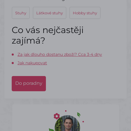
Stuhy
Látkové stuhy
Hobby stuhy
Co vás nejčastěji
zajímá?
Za jak dlouho dostanu zboží? Cca 3-4 dny
Jak nakupovat
Do poradny