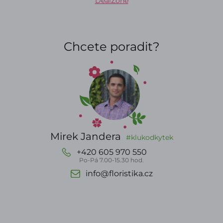
DealZone
Chcete poradit?
Mirek Jandera
#klukodkytek
+420 605 970 550
Po-Pá 7.00-15.30 hod.
info@floristika.cz