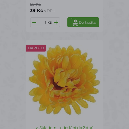
55 Kč
39 Kč
s DPH
ks
Do košíku
DKP0810
✔ Skladem – odeslání do 2 dnů