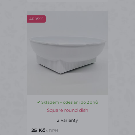
AP0595
✔ Skladem – odeslání do 2 dnů
Square round dish
2 Varianty
25 Kč
s DPH