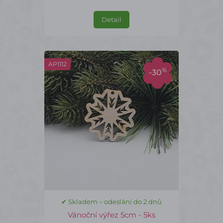
Detail
AP1112
%
-30
✔ Skladem – odeslání do 2 dnů
Vánoční výřez 5cm - 5ks