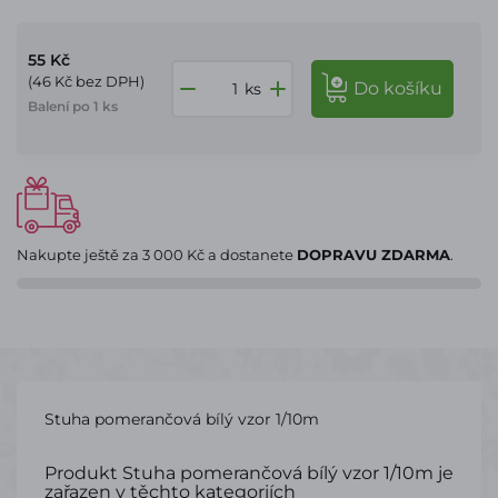
55 Kč
(46 Kč bez DPH)
do košíku
ks
Balení po 1 ks
Nakupte ještě za
3 000 Kč
a dostanete
DOPRAVU ZDARMA
.
Stuha pomerančová bílý vzor 1/10m
Produkt Stuha pomerančová bílý vzor 1/10m je
zařazen v těchto kategoriích