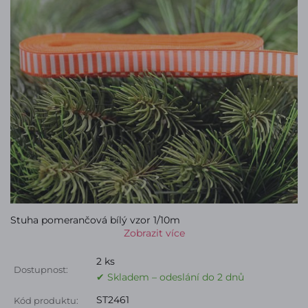
Stuha pomerančová bílý vzor 1/10m
Zobrazit více
2 ks
Dostupnost:
✔ Skladem – odeslání do 2 dnů
ST2461
Kód produktu: