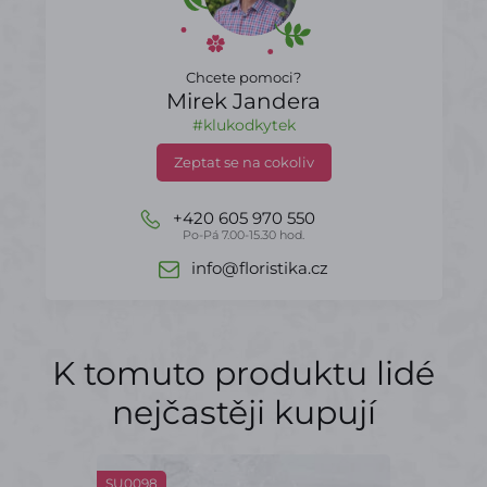
Chcete pomoci?
Mirek Jandera
#klukodkytek
Zeptat se na cokoliv
+420 605 970 550
Po-Pá 7.00-15.30 hod.
info@floristika.cz
K tomuto produktu lidé
nejčastěji kupují
SU0098