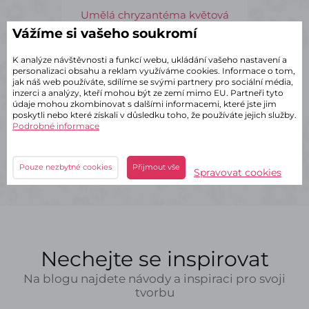
Umělá chryzantéma květová
hlava žluto-oranžová – ø 10 cm
Vážíme si vašeho soukromí
(balení 12 ks)
K analýze návštěvnosti a funkcí webu, ukládání vašeho nastavení a
91 Kč
s DPH
personalizaci obsahu a reklam využíváme cookies. Informace o tom,
za balení
jak náš web používáte, sdílíme se svými partnery pro sociální média,
7,62 Kč
s DPH / ks
inzerci a analýzy, kteří mohou být ze zemí mimo EU. Partneři tyto
Balení
po 12 ks
údaje mohou zkombinovat s dalšími informacemi, které jste jim
poskytli nebo které získali v důsledku toho, že používáte jejich služby.
Podrobné informace
bal
Do košíku
Pouze nezbytné cookies
Přijmout vše
Spravovat cookies
Nechejte se inspirovat
Na blogu najdete návody a inspiraci pro svoji
tvorbu