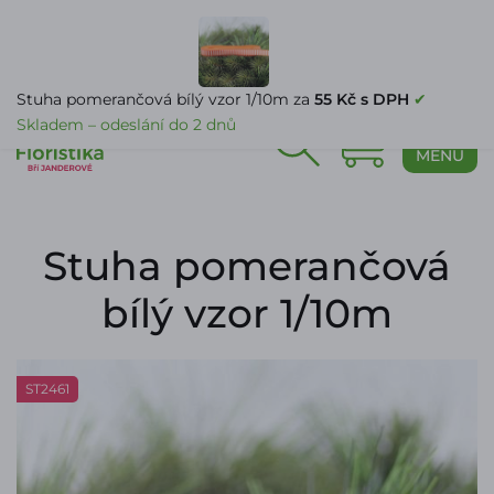
PŘIHLÁŠENÍ
Stuha pomerančová bílý vzor 1/10m za
55 Kč s DPH
✔
Skladem – odeslání do 2 dnů
0
MENU
Stuha pomerančová
bílý vzor 1/10m
ST2461