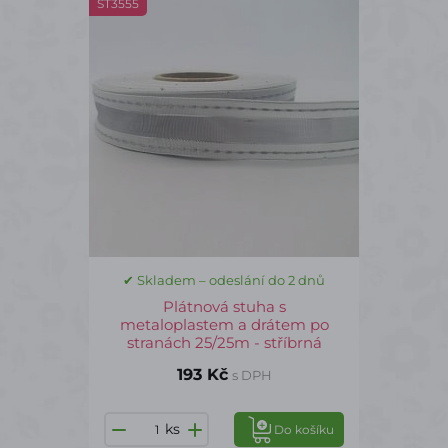
ST3555
✔ Skladem – odeslání do 2 dnů
Plátnová stuha s
metaloplastem a drátem po
stranách 25/25m - stříbrná
193 Kč
s DPH
ks
Do košíku