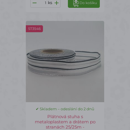
ks
Do košíku
ST3546
✔ Skladem – odeslání do 2 dnů
Plátnová stuha s
metaloplastem a drátem po
stranách 25/25m -