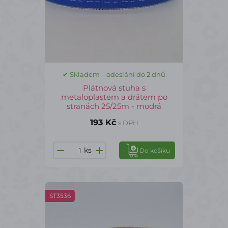
✔ Skladem – odeslání do 2 dnů
Plátnová stuha s
metaloplastem a drátem po
stranách 25/25m - modrá
193 Kč
s DPH
ks
Do košíku
ST3536