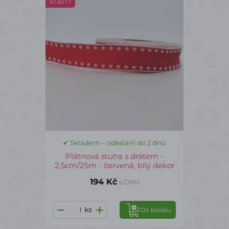
ST3577
✔ Skladem – odeslání do 2 dnů
Plátnová stuha s drátem -
2,5cm/25m - červená, bílý dekor
194 Kč
s DPH
ks
Do košíku