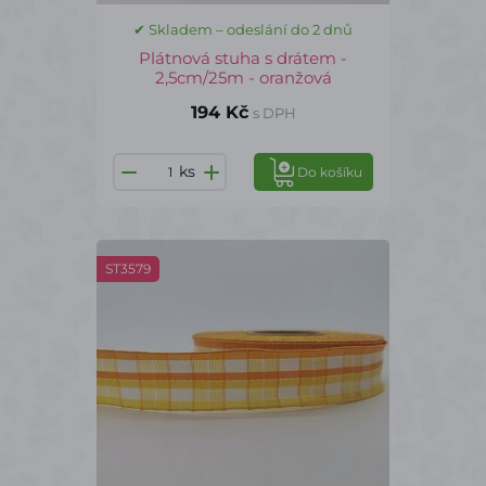
✔ Skladem – odeslání do 2 dnů
Plátnová stuha s drátem -
2,5cm/25m - oranžová
194 Kč
s DPH
ks
Do košíku
ST3579