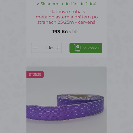
✔ Skladem – odeslání do 2 dnů
Plátnová stuha s
metaloplastem a drátem po
stranách 25/25m - červená
193 Kč
s DPH
ks
Do košíku
ST3539