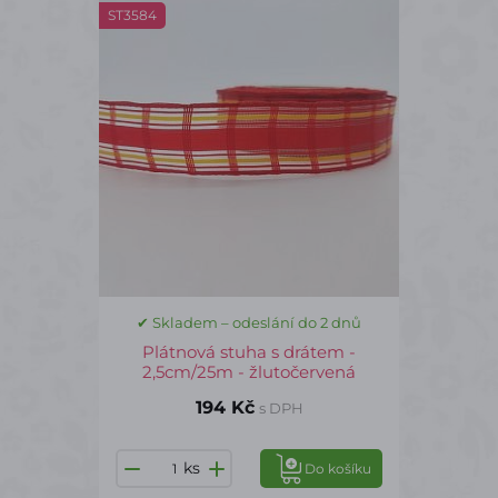
ST3584
✔ Skladem – odeslání do 2 dnů
Plátnová stuha s drátem -
2,5cm/25m - žlutočervená
194 Kč
s DPH
ks
Do košíku