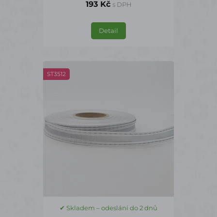
193 Kč
s DPH
Detail
ST3512
✔ Skladem – odeslání do 2 dnů