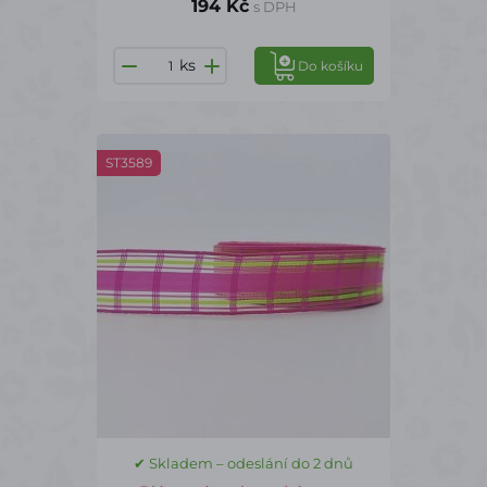
194 Kč
s DPH
ks
Do košíku
ST3589
✔ Skladem – odeslání do 2 dnů