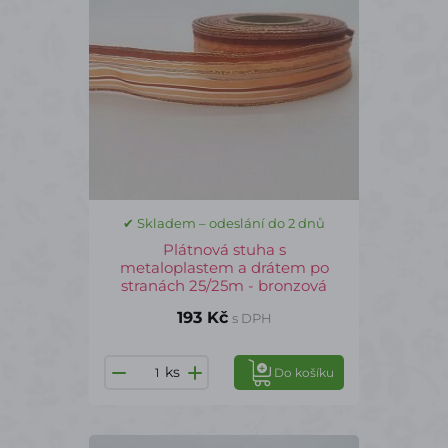
✔ Skladem – odeslání do 2 dnů
Plátnová stuha s
metaloplastem a drátem po
stranách 25/25m - bronzová
193 Kč
s DPH
ks
Do košíku