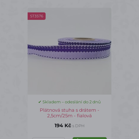
ST3576
✔ Skladem – odeslání do 2 dnů
Plátnová stuha s drátem -
2,5cm/25m - fialová
194 Kč
s DPH