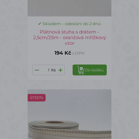
✔ Skladem – odeslání do 2 dnů
Plátnová stuha s drátem -
2,5cm/25m - oranžová mřížkový
vzor
194 Kč
s DPH
ks
Do košíku
ST3574