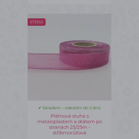
ST3552
✔ Skladem – odeslání do 2 dnů
Plátnová stuha s
metaloplastem a drátem po
stranách 25/25m -
stříbrnorůžová