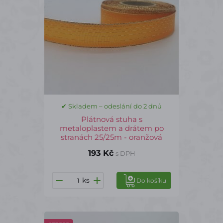
✔ Skladem – odeslání do 2 dnů
Plátnová stuha s
metaloplastem a drátem po
stranách 25/25m - oranžová
193 Kč
s DPH
ks
Do košíku