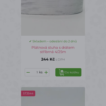
✔ Skladem – odeslání do 2 dnů
Plátnová stuha s drátem
stříbrná 4/25m
244 Kč
s DPH
ks
Do košíku
ST3544