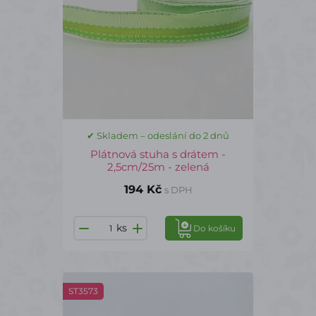
✔ Skladem – odeslání do 2 dnů
Plátnová stuha s drátem -
2,5cm/25m - zelená
194 Kč
s DPH
ks
Do košíku
ST3573