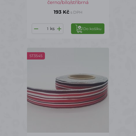
černo/bílo/stříbrná
193 Kč
s DPH
ks
Do košíku
ST3545