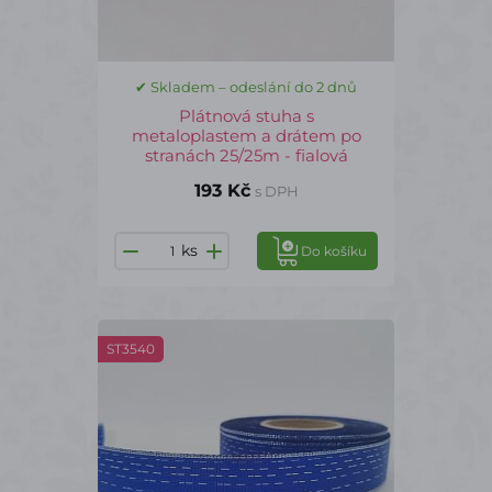
✔ Skladem – odeslání do 2 dnů
Plátnová stuha s
metaloplastem a drátem po
stranách 25/25m - fialová
193 Kč
s DPH
ks
Do košíku
ST3540