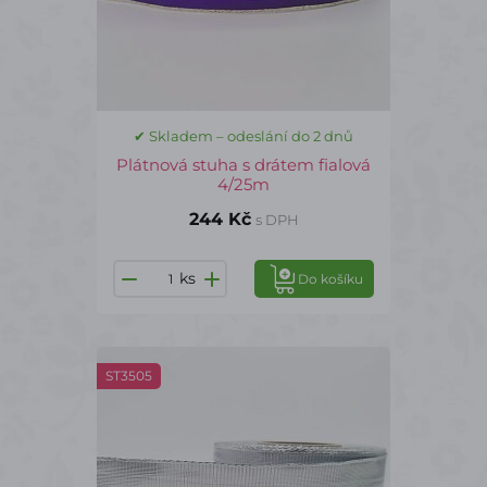
✔ Skladem – odeslání do 2 dnů
Plátnová stuha s drátem fialová
4/25m
244 Kč
s DPH
ks
Do košíku
ST3505