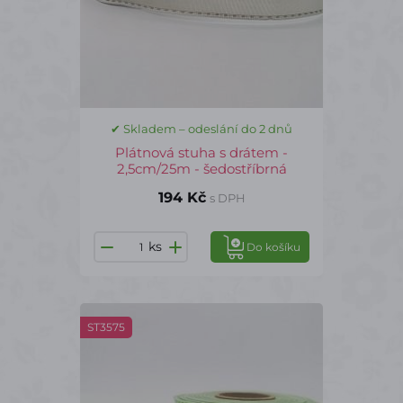
✔ Skladem – odeslání do 2 dnů
Plátnová stuha s drátem -
2,5cm/25m - šedostříbrná
194 Kč
s DPH
ks
Do košíku
ST3575