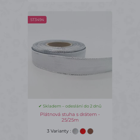
ST3494
✔ Skladem – odeslání do 2 dnů
Plátnová stuha s drátem -
25/25m
3 Varianty
: