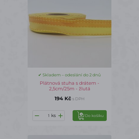
✔ Skladem – odeslání do 2 dnů
Plátnová stuha s drátem -
2,5cm/25m - žlutá
194 Kč
s DPH
ks
Do košíku