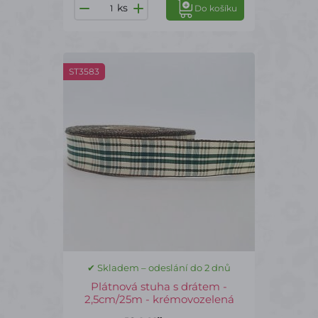
ks
Do košíku
ST3583
✔ Skladem – odeslání do 2 dnů
Plátnová stuha s drátem -
2,5cm/25m - krémovozelená