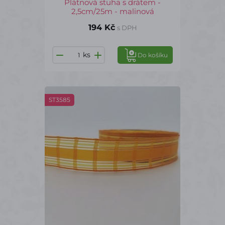
Plátnová stuha s drátem -
2,5cm/25m - malinová
194 Kč
s DPH
ks
Do košíku
ST3585