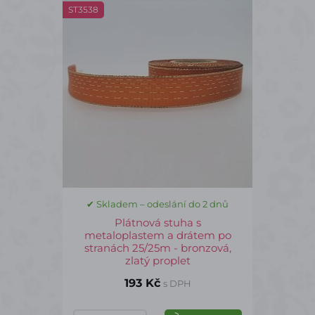
ST3538
✔ Skladem – odeslání do 2 dnů
Plátnová stuha s
metaloplastem a drátem po
stranách 25/25m - bronzová,
zlatý proplet
193 Kč
s DPH