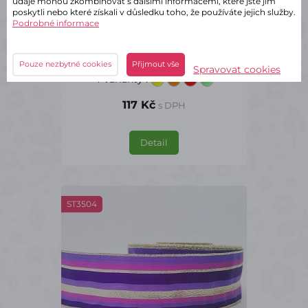
údaje mohou zkombinovat s dalšími informacemi, které jste jim
poskytli nebo které získali v důsledku toho, že používáte jejich služby.
Podrobné informace
✔ Skladem – odeslání do 2 dnů
Plátnová stuha s drátem 2,5/25
Pouze nezbytné cookies
Přijmout vše
Spravovat cookies
4 Varianty
:
117 Kč
s DPH
Detail
ST3504