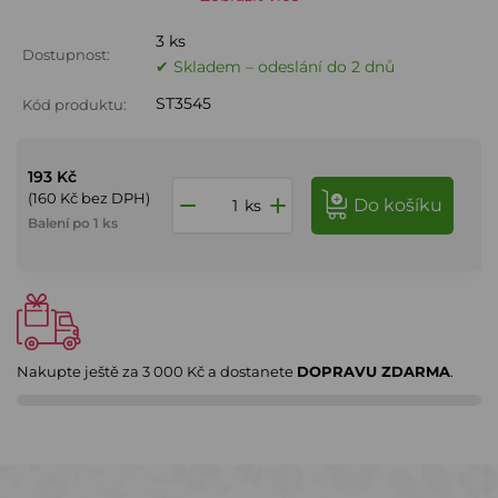
3 ks
Dostupnost:
✔ Skladem – odeslání do 2 dnů
ST3545
Kód produktu:
193 Kč
(160 Kč bez DPH)
do košíku
ks
Balení po 1 ks
Nakupte ještě za
3 000 Kč
a dostanete
DOPRAVU ZDARMA
.