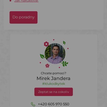
Jak nakupovat
Do poradny
Chcete pomoci?
Mirek Jandera
#klukodkytek
Zeptat se na cokoliv
+420 605 970 550