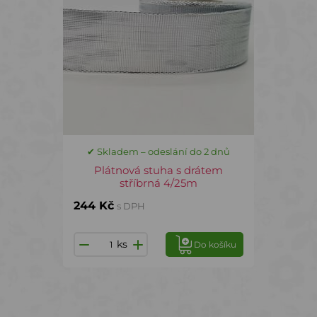
✔ Skladem – odeslání do 2 dnů
Plátnová stuha s drátem
stříbrná 4/25m
244 Kč
s DPH
ks
Do košíku