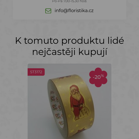
Po-Pá 7.00-15.30 hod.
info@floristika.cz
K tomuto produktu lidé
nejčastěji kupují
ST3172
%
-20