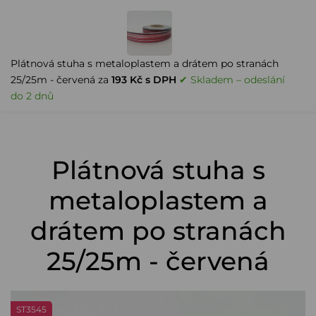
PŘIHLÁŠENÍ
Plátnová stuha s metaloplastem a drátem po stranách
25/25m - červená za
193 Kč s DPH
✔ Skladem – odeslání
0
do 2 dnů
MENU
Plátnová stuha s
metaloplastem a
drátem po stranách
25/25m - červená
ST3545