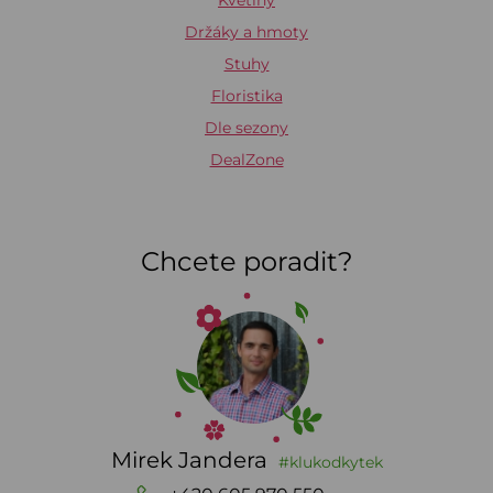
Květiny
Držáky a hmoty
Stuhy
Floristika
Dle sezony
DealZone
Chcete poradit?
Mirek Jandera
#klukodkytek