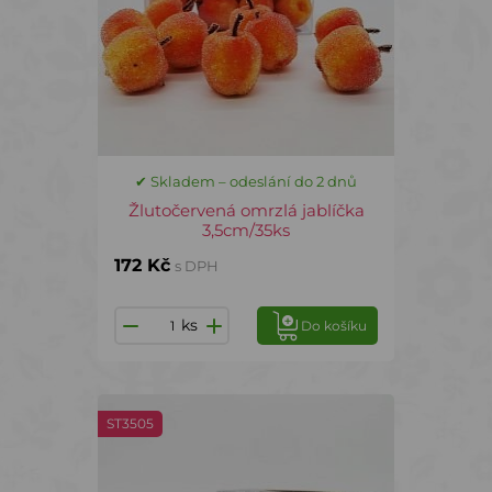
✔ Skladem – odeslání do 2 dnů
Žlutočervená omrzlá jablíčka
3,5cm/35ks
172 Kč
s DPH
ks
Do košíku
ST3505