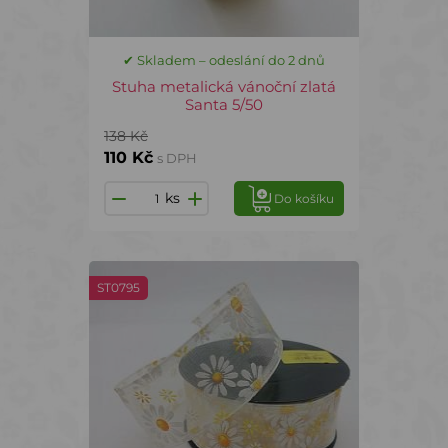
✔ Skladem – odeslání do 2 dnů
Stuha metalická vánoční zlatá
Santa 5/50
138 Kč
110 Kč
s DPH
ks
Do košíku
ST0795