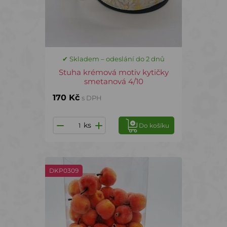
✔ Skladem – odeslání do 2 dnů
Stuha krémová motiv kytičky
smetanová 4/10
170 Kč
s DPH
ks
Do košíku
DKP0309