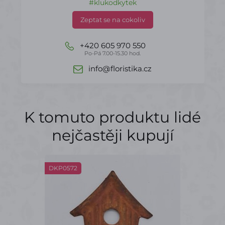
#klukodkytek
Zeptat se na cokoliv
+420 605 970 550
Po-Pá 7.00-15.30 hod.
info@floristika.cz
K tomuto produktu lidé
nejčastěji kupují
DKP0572