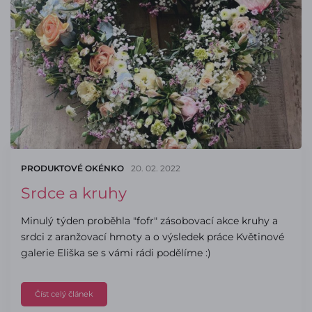
PRODUKTOVÉ OKÉNKO
20. 02. 2022
Srdce a kruhy
Minulý týden proběhla "fofr" zásobovací akce kruhy a
srdci z aranžovací hmoty a o výsledek práce Květinové
galerie Eliška se s vámi rádi podělíme :)
Číst celý článek