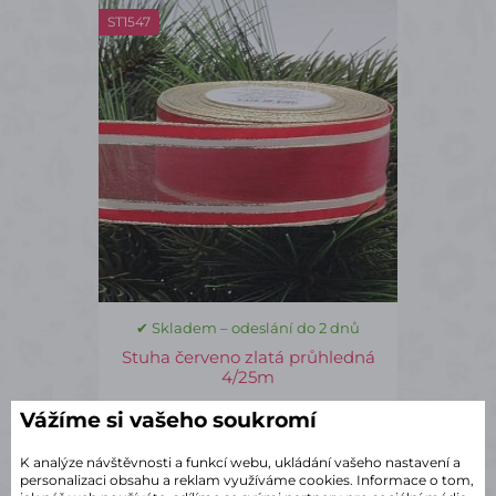
ST1547
✔ Skladem – odeslání do 2 dnů
Stuha červeno zlatá průhledná
4/25m
189 Kč
s DPH
Vážíme si vašeho soukromí
K analýze návštěvnosti a funkcí webu, ukládání vašeho nastavení a
ks
Do košíku
personalizaci obsahu a reklam využíváme cookies. Informace o tom,