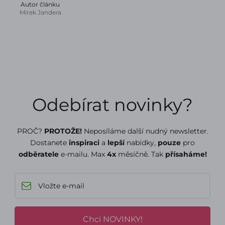
Autor článku
Mirek Jandera
Odebírat novinky?
PROČ?
PROTOŽE!
Neposíláme další nudný newsletter.
Dostanete
inspiraci
a
lepší
nabídky,
pouze
pro
odběratele
e-mailu. Max
4x
měsíčně. Tak
přísaháme!
Chci NOVINKY!