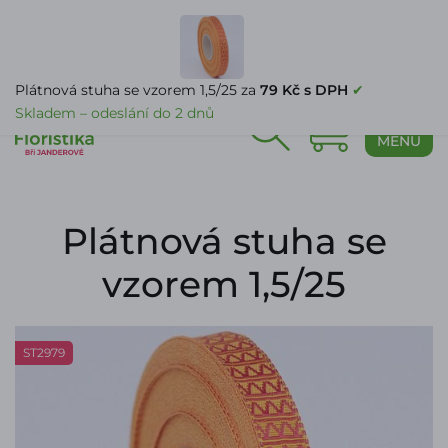
PŘIHLÁŠENÍ
Plátnová stuha se vzorem 1,5/25 za
79 Kč s DPH
✔
Skladem – odeslání do 2 dnů
0
MENU
Plátnová stuha se
vzorem 1,5/25
ST2979