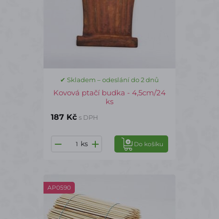
✔ Skladem – odeslání do 2 dnů
Kovová ptačí budka - 4,5cm/24
ks
187 Kč
s DPH
ks
Do košíku
AP0590