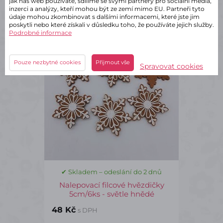
jak náš web používáte, sdílíme se svými partnery pro sociální média,
inzerci a analýzy, kteří mohou být ze zemí mimo EU. Partneři tyto
údaje mohou zkombinovat s dalšími informacemi, které jste jim
poskytli nebo které získali v důsledku toho, že používáte jejich služby.
Podrobné informace
DKP0399
Pouze nezbytné cookies
Přijmout vše
Spravovat cookies
✔ Skladem – odeslání do 2 dnů
Nalepovací filcové hvězdičky
5cm/6ks - světle hnědé
48 Kč
s DPH