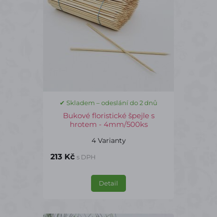
✔ Skladem – odeslání do 2 dnů
Bukové floristické špejle s
hrotem - 4mm/500ks
4 Varianty
213 Kč
s DPH
Detail