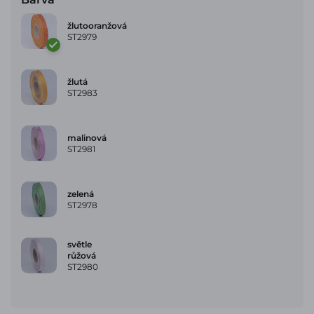
žlutooranžová
ST2979
žlutá
ST2983
malinová
ST2981
zelená
ST2978
světle
růžová
ST2980