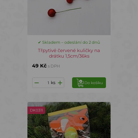
✔ Skladem – odeslání do 2 dnů
Třpytivé červené kuličky na
drátku 1,5cm/36ks
49 Kč
s DPH
ks
Do košíku
DK0311