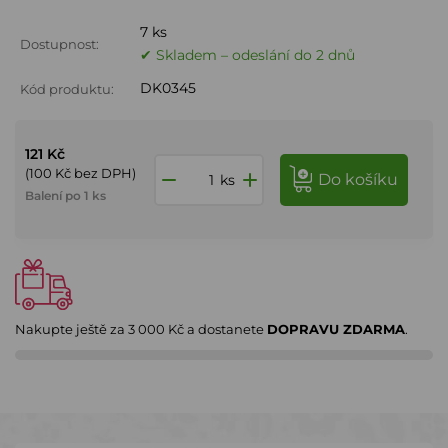
7 ks
Dostupnost:
✔ Skladem – odeslání do 2 dnů
DK0345
Kód produktu:
121 Kč
(100 Kč bez DPH)
do košíku
ks
Balení po 1 ks
Nakupte ještě za
3 000 Kč
a dostanete
DOPRAVU ZDARMA
.