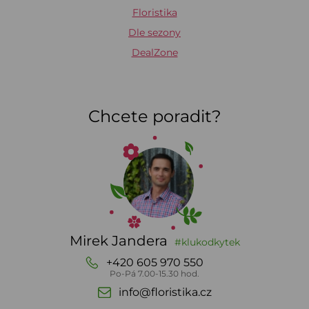
Floristika
Dle sezony
DealZone
Chcete poradit?
Mirek Jandera
#klukodkytek
+420 605 970 550
Po-Pá 7.00-15.30 hod.
info@floristika.cz