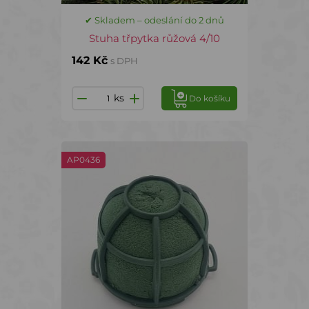
✔ Skladem – odeslání do 2 dnů
Stuha třpytka růžová 4/10
142 Kč
s DPH
ks
Do košíku
AP0436