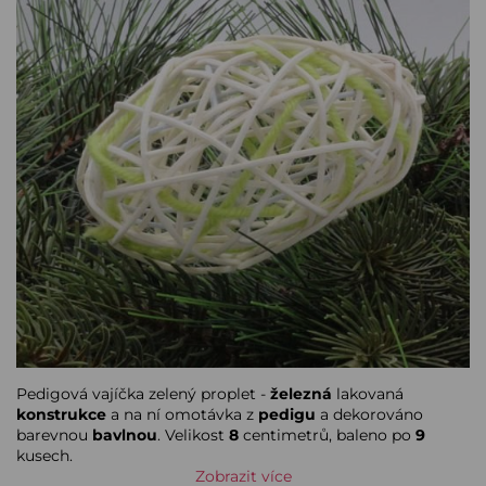
Pedigová vajíčka zelený proplet -
železná
lakovaná
konstrukce
a na ní omotávka z
pedigu
a dekorováno
barevnou
bavlnou
. Velikost
8
centimetrů, baleno po
9
kusech.
Zobrazit více