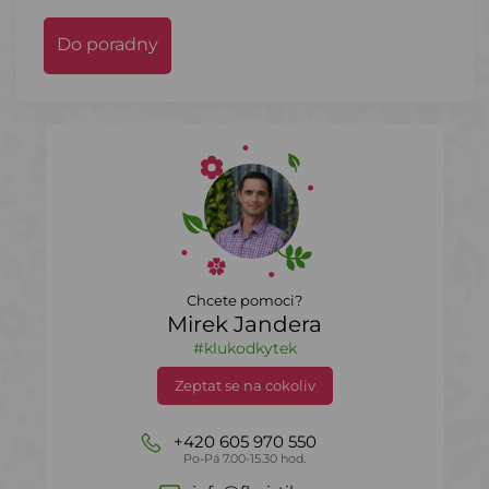
Do poradny
Chcete pomoci?
Mirek Jandera
#klukodkytek
Zeptat se na cokoliv
+420 605 970 550
Po-Pá 7.00-15.30 hod.