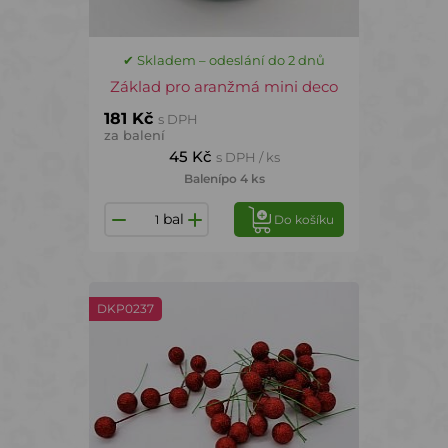
✔ Skladem – odeslání do 2 dnů
Základ pro aranžmá mini deco
181 Kč
s DPH
za balení
45 Kč
s DPH / ks
Balení
po 4 ks
bal
Do košíku
DKP0237