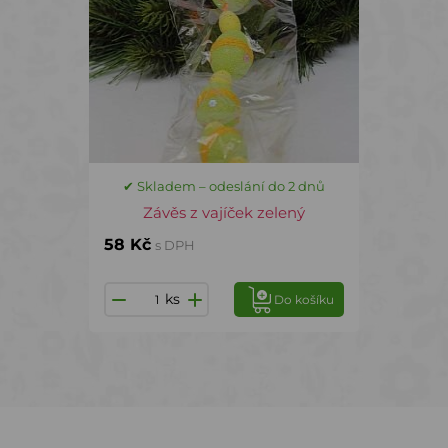
✔ Skladem – odeslání do 2 dnů
Závěs z vajíček zelený
58 Kč
s DPH
ks
Do košíku