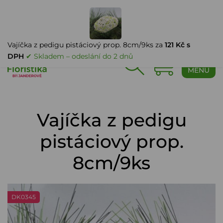
PŘIHLÁŠENÍ
Vajíčka z pedigu pistáciový prop. 8cm/9ks za
121 Kč s
DPH
✔ Skladem – odeslání do 2 dnů
0
MENU
Vajíčka z pedigu
pistáciový prop.
8cm/9ks
DK0345