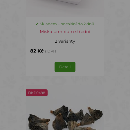
✔ Skladem – odeslání do 2 dnů
Miska premium střední
2 Varianty
82 Kč
s DPH
Detail
DKP0498