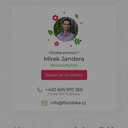
Chcete pomoci?
Mirek Jandera
#klukodkytek
Zeptat se na cokoliv
+420 605 970 550
Po-Pá 7.00-15.30 hod.
info@floristika.cz