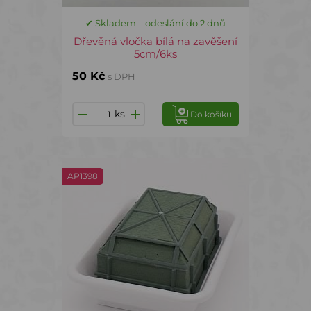
✔ Skladem – odeslání do 2 dnů
Dřevěná vločka bílá na zavěšení
5cm/6ks
50 Kč
s DPH
ks
Do košíku
AP1398