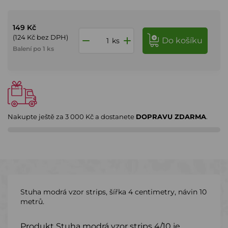
149 Kč
(124 Kč bez DPH)
do košíku
ks
Balení po 1 ks
Nakupte ještě za
3 000 Kč
a dostanete
DOPRAVU ZDARMA
.
Stuha modrá vzor strips, šířka 4 centimetry, návin 10
metrů.
Produkt Stuha modrá vzor strips 4/10 je