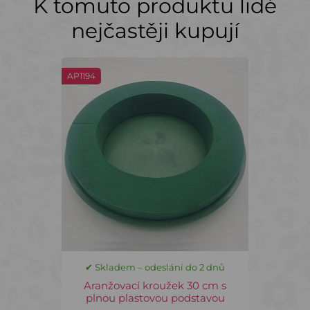
K tomuto produktu lidé
nejčastěji kupují
AP1194
✔ Skladem – odeslání do 2 dnů
Aranžovací kroužek 30 cm s
plnou plastovou podstavou