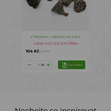
✔ Skladem – odeslání do 2 dnů
Lotos mini 2,5-5cm/36ks
104 Kč
s DPH
ks
Do košíku
Nechejte se inspirovat