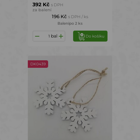
392 Kč
s DPH
za balení
196 Kč
s DPH / ks
Balení
po 2 ks
bal
Do košíku
DK0439