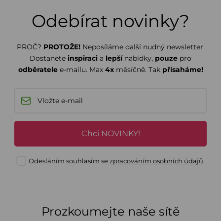
Odebírat novinky?
PROČ?
PROTOŽE!
Neposíláme další nudný newsletter.
Dostanete
inspiraci
a
lepší
nabídky,
pouze
pro
odběratele
e-mailu. Max
4x
měsíčně. Tak
přísaháme!
Chci NOVINKY!
Odesláním souhlasím se
zpracováním osobních údajů
.
Prozkoumejte naše sítě