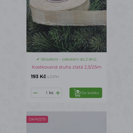
✔ Skladem – odeslání do 2 dnů
Kostkovaná stuha zlatá 2,5/25m
193 Kč
s DPH
ks
Do košíku
DKP0275