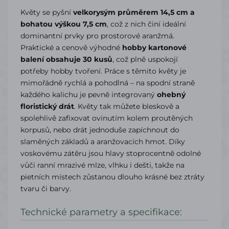
Květy se pyšní
velkorysým průměrem 14,5 cm a
bohatou výškou 7,5 cm
, což z nich činí ideální
dominantní prvky pro prostorové aranžmá.
Praktické a cenově výhodné
hobby kartonové
balení obsahuje 30 kusů
, což plně uspokojí
potřeby hobby tvoření. Práce s těmito květy je
mimořádně rychlá a pohodlná – na spodní straně
každého kalichu je pevně integrovaný
ohebný
floristický drát
. Květy tak můžete bleskově a
spolehlivě zafixovat ovinutím kolem proutěných
korpusů, nebo drát jednoduše zapíchnout do
slaměných základů a aranžovacích hmot. Díky
voskovému zátěru jsou hlavy stoprocentně odolné
vůči ranní mrazivé mlze, vlhku i dešti, takže na
pietních místech zůstanou dlouho krásné bez ztráty
tvaru či barvy.
Technické parametry a specifikace: