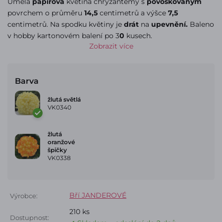
Umělá
papírová
květina chryzantémy s
povoskovaným
povrchem o průměru
14,5
centimetrů a výšce
7,5
centimetrů. Na spodku květiny je
drát
na
upevnění.
Baleno
v hobby kartonovém balení po 3
0
kusech.
Zobrazit více
Barva
žlutá světlá
VK0340
žlutá
oranžové
špičky
VK0338
Bří JANDEROVÉ
Výrobce:
210 ks
Dostupnost: