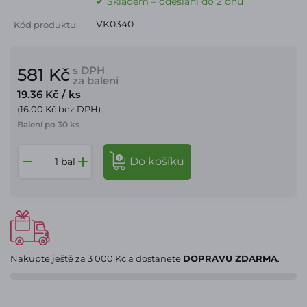
✔ Skladem – odeslání do 2 dnů
VK0340
Kód produktu:
s DPH
581 Kč
za balení
19.36 Kč
/ ks
(16.00 Kč bez DPH)
Balení po 30 ks
do košíku
bal
Nakupte ještě za
3 000 Kč
a dostanete
DOPRAVU ZDARMA
.