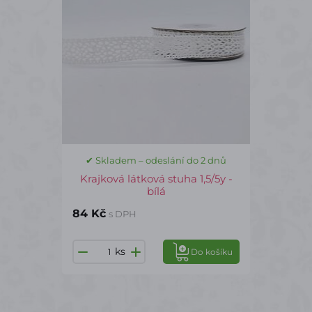
✔ Skladem – odeslání do 2 dnů
Krajková látková stuha 1,5/5y -
bílá
84 Kč
s DPH
ks
Do košíku