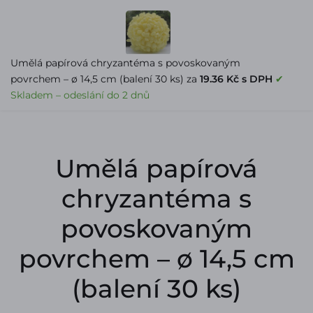
PŘIHLÁŠENÍ
Umělá papírová chryzantéma s povoskovaným
povrchem – ø 14,5 cm (balení 30 ks) za
19.36 Kč s DPH
✔
0
Skladem – odeslání do 2 dnů
MENU
Umělá papírová
chryzantéma s
povoskovaným
povrchem – ø 14,5 cm
(balení 30 ks)