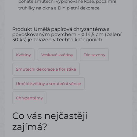
bohaté smuteční vypichované koše, podzimní
truhlíky na okna a DIY pietní dekorace.
Produkt Umělá papírová chryzantéma s
povoskovaným povrchem – ø 14,5 cm (balení
30 ks) je zařazen v těchto kategoriích
Květiny
Voskové květiny
Dle sezony
Smuteční dekorace a floristika
Umělé květiny a smuteční věnce
Chryzantémy
Co vás nejčastěji
zajímá?