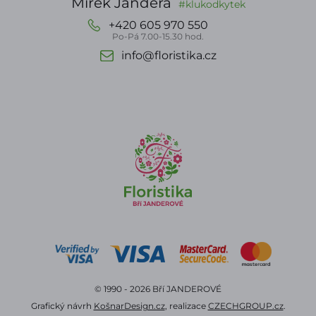
Mirek Jandera
#klukodkytek
+420 605 970 550
Po-Pá 7.00-15.30 hod.
info@floristika.cz
© 1990 - 2026 Bří JANDEROVÉ
Grafický návrh
KošnarDesign.cz
, realizace
CZECHGROUP.cz
.