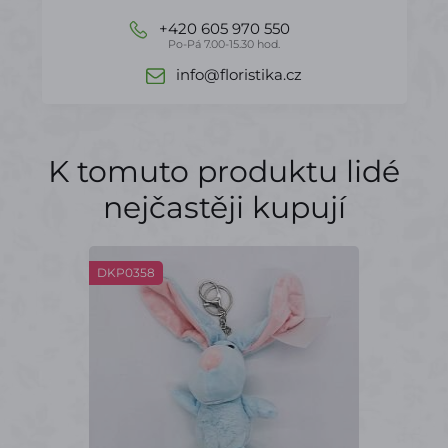
+420 605 970 550
Po-Pá 7.00-15.30 hod.
info@floristika.cz
K tomuto produktu lidé
nejčastěji kupují
DKP0358