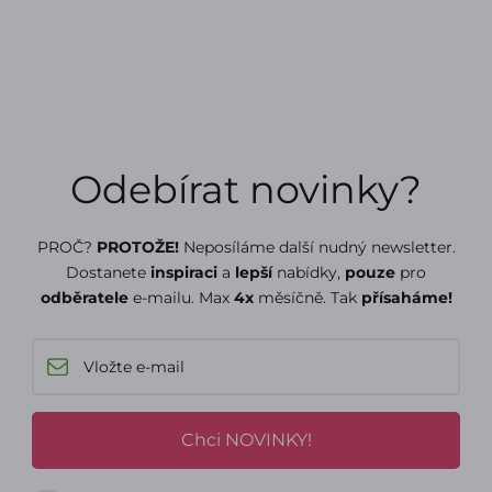
Odebírat novinky?
PROČ?
PROTOŽE!
Neposíláme další nudný newsletter.
Dostanete
inspiraci
a
lepší
nabídky,
pouze
pro
odběratele
e-mailu. Max
4x
měsíčně. Tak
přísaháme!
Chci NOVINKY!