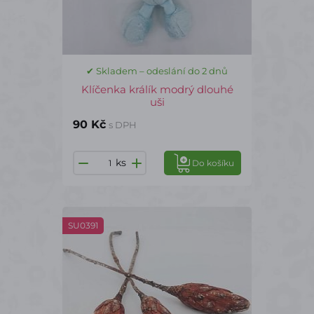
✔ Skladem – odeslání do 2 dnů
Klíčenka králík modrý dlouhé
uši
90 Kč
s DPH
ks
Do košíku
SU0391