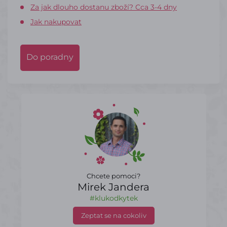
Za jak dlouho dostanu zboží? Cca 3-4 dny
Jak nakupovat
Do poradny
Chcete pomoci?
Mirek Jandera
#klukodkytek
Zeptat se na cokoliv