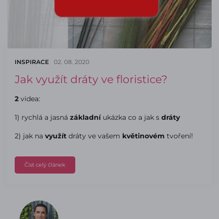
INSPIRACE
02. 08. 2020
Jak využít dráty ve floristice?
2
videa:
1) rychlá a jasná
základní
ukázka co a jak s
dráty
2) jak na
využít
dráty ve vašem
květinovém
tvoření!
Číst celý článek