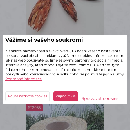
Vážíme si vašeho soukromí
✔ Skladem – odeslání do 2 dnů
Repens frosted orange small -
K analýze návštěvnosti a funkcí webu, ukládání vašeho nastavení a
personalizaci obsahu a reklam využíváme cookies. Informace o tom,
30 ks
jak náš web používáte, sdílíme se svými partnery pro sociální média,
inzerci a analýzy, kteří mohou být ze zemí mimo EU. Partneři tyto
661 Kč
s DPH
údaje mohou zkombinovat s dalšími informacemi, které jste jim
poskytli nebo které získali v důsledku toho, že používáte jejich služby.
Podrobné informace
ks
Do košíku
Pouze nezbytné cookies
Přijmout vše
Spravovat cookies
ST2066