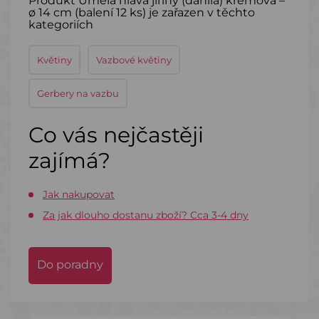
Produkt Umělá hlava jiřiny (dahlia) krémová –
ø 14 cm (balení 12 ks) je zařazen v těchto
kategoriích
Květiny
Vazbové květiny
Gerbery na vazbu
Co vás nejčastěji
zajímá?
Jak nakupovat
Za jak dlouho dostanu zboží? Cca 3-4 dny
Do poradny