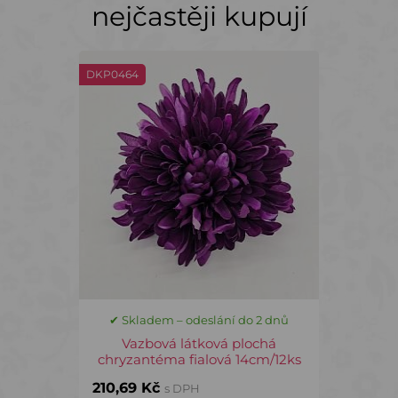
nejčastěji kupují
DKP0464
✔ Skladem – odeslání do 2 dnů
Vazbová látková plochá
chryzantéma fialová 14cm/12ks
210,69 Kč
s DPH