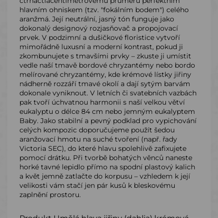
čtrnáctiacentimetrovému průměru perfektním
hlavním ohniskem (tzv. "fokálním bodem") celého
aranžmá. Její neutrální, jasný tón funguje jako
dokonalý designový rozjasňovač a propojovací
prvek. V podzimní a dušičkové floristice vytvoří
mimořádně luxusní a moderní kontrast, pokud ji
zkombunujete s tmavšími prvky – zkuste ji umístit
vedle naší tmavě bordové chryzantémy nebo bordo
melírované chryzantémy, kde krémové lístky jiřiny
nádherně rozzáří tmavé okolí a dají sytým barvám
dokonale vyniknout. V letních či svatebních vazbách
pak tvoří úchvatnou harmonii s naší velkou větví
eukalyptu o délce 84 cm nebo jemným eukalyptem
Baby. Jako stabilní a pevný podklad pro vypichování
celých kompozic doporučujeme použít šedou
aranžovací hmotu na suché tvoření (např. řady
Victoria SEC), do které hlavu spolehlivě zafixujete
pomocí drátku. Při tvorbě bohatých věnců naneste
horké tavné lepidlo přímo na spodní plastový kalich
a květ jemně zatlačte do korpusu – vzhledem k její
velikosti vám stačí jen pár kusů k bleskovému
zaplnění prostoru.