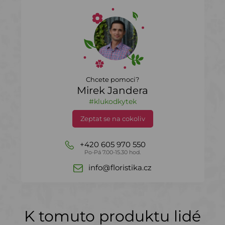
Chcete pomoci?
Mirek Jandera
#klukodkytek
Zeptat se na cokoliv
+420 605 970 550
Po-Pá 7.00-15.30 hod.
info@floristika.cz
K tomuto produktu lidé