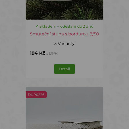
✔ Skladem – odeslání do 2 dnů
Smuteční stuha s bordurou 8/50
3 Varianty
194 Kč
s DPH
Detail
DKP0226