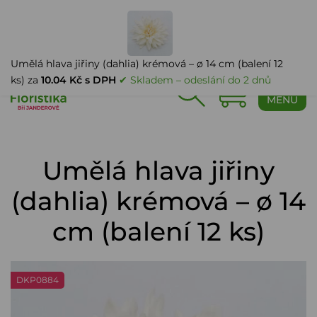
PŘIHLÁŠENÍ
Umělá hlava jiřiny (dahlia) krémová – ø 14 cm (balení 12
ks) za
10.04 Kč s DPH
✔ Skladem – odeslání do 2 dnů
0
MENU
Umělá hlava jiřiny
(dahlia) krémová – ø 14
cm (balení 12 ks)
DKP0884