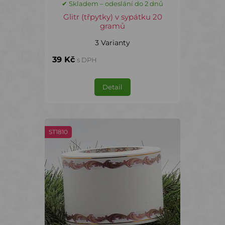
✔ Skladem – odeslání do 2 dnů
Glitr (třpytky) v sypátku 20
gramů
3 Varianty
39 Kč
s DPH
Detail
ST1810