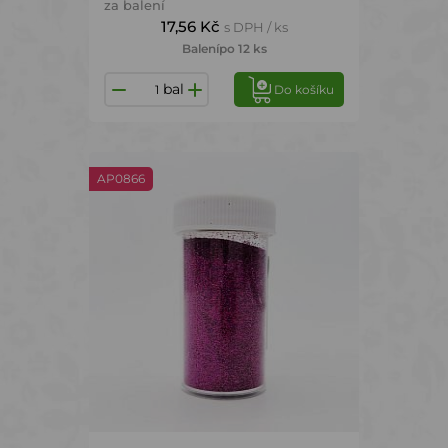
za balení
17,56 Kč
s DPH / ks
Balení
po 12 ks
bal
Do košíku
AP0866