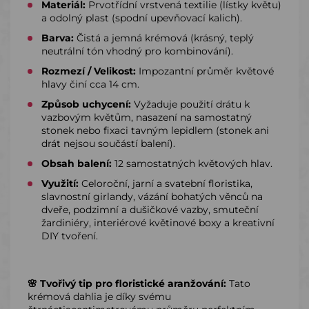
Materiál:
Prvotřídní vrstvená textilie (lístky květu)
a odolný plast (spodní upevňovací kalich).
Barva:
Čistá a jemná krémová (krásný, teplý
neutrální tón vhodný pro kombinování).
Rozmezí / Velikost:
Impozantní průměr květové
hlavy činí cca 14 cm.
Způsob uchycení:
Vyžaduje použití drátu k
vazbovým květům, nasazení na samostatný
stonek nebo fixaci tavným lepidlem (stonek ani
drát nejsou součástí balení).
Obsah balení:
12 samostatných květových hlav.
Využití:
Celoroční, jarní a svatební floristika,
slavnostní girlandy, vázání bohatých věnců na
dveře, podzimní a dušičkové vazby, smuteční
žardiniéry, interiérové květinové boxy a kreativní
DIY tvoření.
🌸 Tvořivý tip pro floristické aranžování:
Tato
krémová dahlia je díky svému