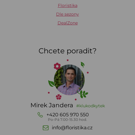
Floristika
Dle sezony
DealZone
Chcete poradit?
Mirek Jandera
#klukodkytek
+420 605 970 550
Po-Pá 7.00-15.30 hod.
info@floristika.cz