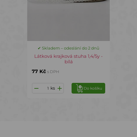
✔ Skladem – odeslání do 2 dnů
Látková krajková stuha 1,4/5y -
bílá
77 Kč
s DPH
ks
Do košíku