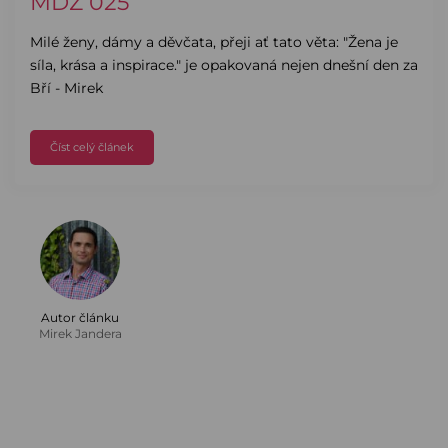
MDŽ 025
Milé ženy, dámy a děvčata, přeji ať tato věta: "Žena je
síla, krása a inspirace." je opakovaná nejen dnešní den za
Bří - Mirek
Číst celý článek
Autor článku
Mirek Jandera