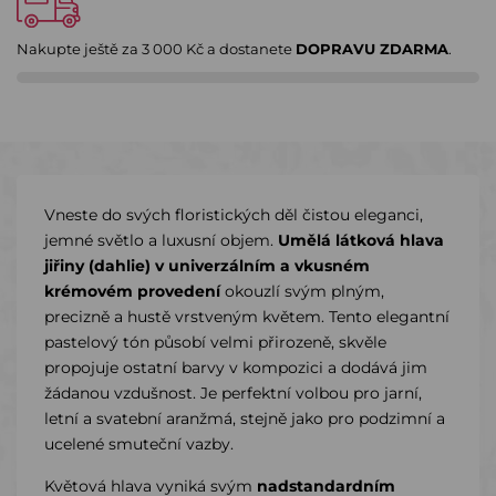
Nakupte ještě za
3 000 Kč
a dostanete
DOPRAVU ZDARMA
.
Vneste do svých floristických děl čistou eleganci,
jemné světlo a luxusní objem.
Umělá látková hlava
jiřiny (dahlie) v univerzálním a vkusném
krémovém provedení
okouzlí svým plným,
precizně a hustě vrstveným květem. Tento elegantní
pastelový tón působí velmi přirozeně, skvěle
propojuje ostatní barvy v kompozici a dodává jim
žádanou vzdušnost. Je perfektní volbou pro jarní,
letní a svatební aranžmá, stejně jako pro podzimní a
ucelené smuteční vazby.
Květová hlava vyniká svým
nadstandardním