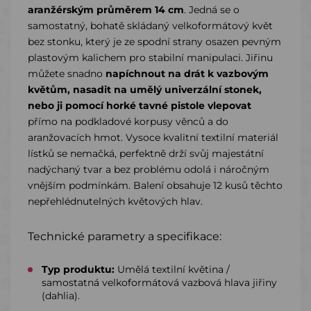
aranžérským průměrem 14 cm
. Jedná se o
samostatný, bohatě skládaný velkoformátový květ
bez stonku, který je ze spodní strany osazen pevným
plastovým kalichem pro stabilní manipulaci. Jiřinu
můžete snadno
napíchnout na drát k vazbovým
květům, nasadit na umělý univerzální stonek,
nebo ji pomocí horké tavné pistole vlepovat
přímo na podkladové korpusy věnců a do
aranžovacích hmot. Vysoce kvalitní textilní materiál
lístků se nemačká, perfektně drží svůj majestátní
nadýchaný tvar a bez problému odolá i náročným
vnějším podmínkám. Balení obsahuje 12 kusů těchto
nepřehlédnutelných květových hlav.
Technické parametry a specifikace:
Typ produktu:
Umělá textilní květina /
samostatná velkoformátová vazbová hlava jiřiny
(dahlia).