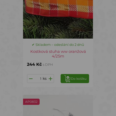
✔ Skladem – odeslání do 2 dnů
Kostková stuha ww oranžová
4/25m
244 Kč
s DPH
ks
Do košíku
AP0832