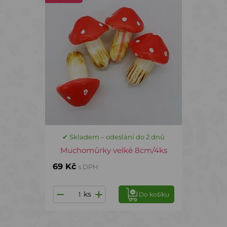
✔ Skladem – odeslání do 2 dnů
Muchomůrky velké 8cm/4ks
69 Kč
s DPH
ks
Do košíku