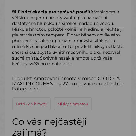
🌸 Floristický tip pro správné použití:
Vzhledem k
většímu objemu hmoty zvolte pro namáčení
dostatečně hlubokou a širokou nádobu s vodou.
Misku s hmotou položte volně na hladinu a nechte ji
plavat vlastním tempem. Florex během chvíle sám
přirozeně nasákne optimální množství vlhkosti a
mírně klesne pod hladinu. Na produkt nikdy netlačte
shora silou, abyste uvnitř masivního bloku nezavřeli
suchá místa. Správně nasáklá hmota udrží vaše
květiny svěží po mnoho dní.
Produkt Aranžovací hmota v misce CIOTOLA
MAXI DIY GREEN – ø 27 cm je zařazen v těchto
kategoriích
Držáky a hmoty
Misky s hmotou
Co vás nejčastěji
zajímá?