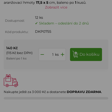
aranžovací hmoty
17,5 x 5
cm, baleno po
1
kusů.
Zobrazit více
12 ks
Dostupnost:
✔ Skladem – odeslání do 2 dnů
DKP0755
Kód produktu:
140 Kč
(115 Kč bez DPH)
do košíku
ks
Balení po 1 ks
Nakupte ještě za
3 000 Kč
a dostanete
DOPRAVU ZDARMA
.