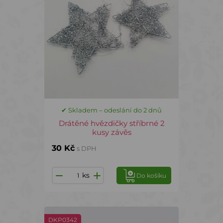
✔ Skladem – odeslání do 2 dnů
Drátěné hvězdičky stříbrné 2
kusy závěs
30 Kč
s DPH
ks
Do košíku
DKP0342