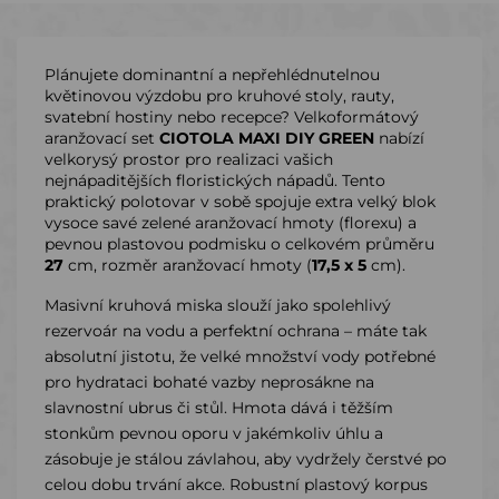
Plánujete dominantní a nepřehlédnutelnou
květinovou výzdobu pro kruhové stoly, rauty,
svatební hostiny nebo recepce? Velkoformátový
aranžovací set
CIOTOLA MAXI DIY GREEN
nabízí
velkorysý prostor pro realizaci vašich
nejnápaditějších floristických nápadů. Tento
praktický polotovar v sobě spojuje extra velký blok
vysoce savé zelené aranžovací hmoty (florexu) a
pevnou plastovou podmisku o celkovém průměru
27
cm, rozměr aranžovací hmoty (
17,5 x 5
cm).
Masivní kruhová miska slouží jako spolehlivý
rezervoár na vodu a perfektní ochrana – máte tak
absolutní jistotu, že velké množství vody potřebné
pro hydrataci bohaté vazby neprosákne na
slavnostní ubrus či stůl. Hmota dává i těžším
stonkům pevnou oporu v jakémkoliv úhlu a
zásobuje je stálou závlahou, aby vydržely čerstvé po
celou dobu trvání akce. Robustní plastový korpus