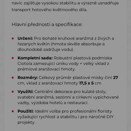
navíc zajišťuje vysokou stabilitu a výrazně usnadňuje
transport hotového květinového díla.
Hlavní přednosti a specifikace:
Určení:
Pro bohaté kruhové aranžmá z živých a
řezaných květin (hmota skvěle absorbuje a
dlouhodobě zadržuje vodu).
Kompletní sada:
Robustní plastová podmiska
Ciotola zamezující úniku vody + velký vklad z
prémiové aranžovací hmoty.
Rozměry:
Celkový průměr plastové misky činí
27
cm, vklad z aranžovací hmoty
17,5 x 5
cm
Využití:
Centrální dekorace pro kulaté stoly,
svatební aranžmá, sezónní a církevní vypichované
vazby, výzdoba hotelů a restaurací.
Použití:
Ideální volba pro profesionální floristy
vyžadující rychlost a stabilitu i pro náročné DIY
projekty.