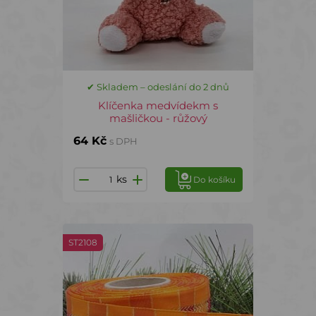
✔ Skladem – odeslání do 2 dnů
Klíčenka medvídekm s
mašličkou - růžový
64 Kč
s DPH
ks
Do košíku
ST2108