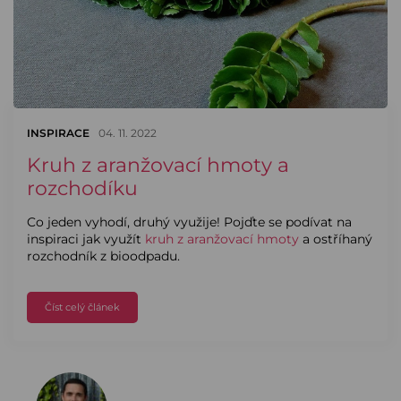
INSPIRACE
04. 11. 2022
Kruh z aranžovací hmoty a
rozchodíku
Co jeden vyhodí, druhý využije! Pojďte se podívat na
inspiraci jak využít
kruh z aranžovací hmoty
a ostříhaný
rozchodník z bioodpadu.
Číst celý článek