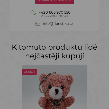
+420 605 970 550
Po-Pá 7.00-15.30 hod.
info@floristika.cz
K tomuto produktu lidé
nejčastěji kupují
DK0575