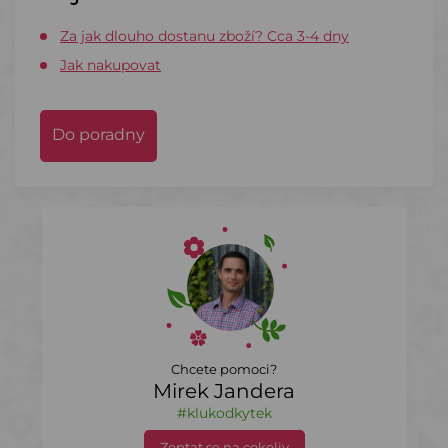
Za jak dlouho dostanu zboží? Cca 3-4 dny
Jak nakupovat
Do poradny
Chcete pomoci?
Mirek Jandera
#klukodkytek
Zeptat se na cokoliv