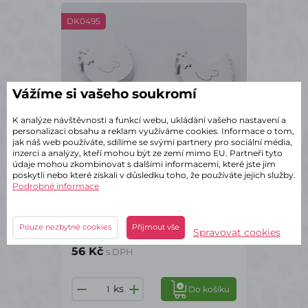
DK0495
Vážíme si vašeho soukromí
K analýze návštěvnosti a funkcí webu, ukládání vašeho nastavení a
personalizaci obsahu a reklam využíváme cookies. Informace o tom,
jak náš web používáte, sdílíme se svými partnery pro sociální média,
inzerci a analýzy, kteří mohou být ze zemí mimo EU. Partneři tyto
údaje mohou zkombinovat s dalšími informacemi, které jste jim
poskytli nebo které získali v důsledku toho, že používáte jejich služby.
Podrobné informace
✔ Skladem – odeslání do 2 dnů
Pouze nezbytné cookies
Přijmout vše
Dřevěná na slepička 3,5cm/6ks
Spravovat cookies
56 Kč
s DPH
ks
Do košíku