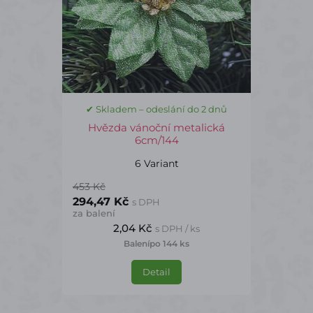
✔ Skladem – odeslání do 2 dnů
Hvězda vánoční metalická
6cm/144
6 Variant
453 Kč
294,47 Kč
s DPH
za balení
2,04 Kč
s DPH / ks
Balení
po 144 ks
Detail