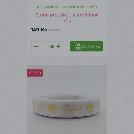
✔ Skladem – odeslání do 2 dnů
Stuha proužky zlatáměděná
4/10
149 Kč
s DPH
ks
Do košíku
ST3910