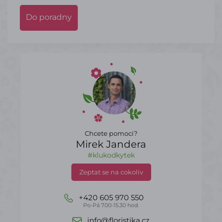
Do poradny
Chcete pomoci?
Mirek Jandera
#klukodkytek
Zeptat se na cokoliv
+420 605 970 550
Po-Pá 7.00-15.30 hod.
info@floristika.cz