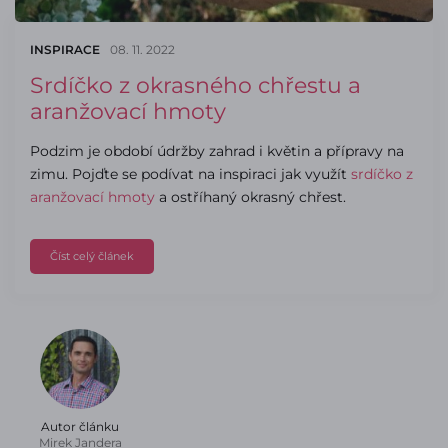
INSPIRACE
08. 11. 2022
Srdíčko z okrasného chřestu a
aranžovací hmoty
Podzim je období údržby zahrad i květin a přípravy na
zimu. Pojďte se podívat na inspiraci jak využít
srdíčko z
aranžovací hmoty
a ostříhaný okrasný chřest.
Číst celý článek
Autor článku
Mirek Jandera