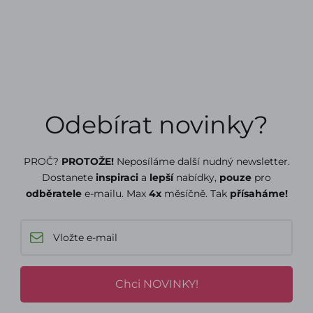
Odebírat novinky?
PROČ?
PROTOŽE!
Neposíláme další nudný newsletter.
Dostanete
inspiraci
a
lepší
nabídky,
pouze
pro
odběratele
e-mailu. Max
4x
měsíčně. Tak
přísaháme!
Chci NOVINKY!