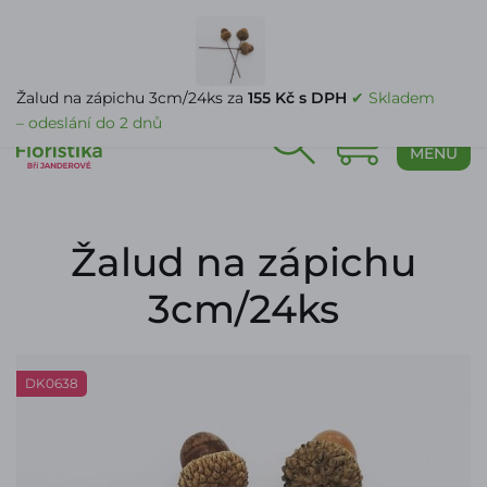
PŘIHLÁŠENÍ
Žalud na zápichu 3cm/24ks za
155 Kč s DPH
✔ Skladem
– odeslání do 2 dnů
0
MENU
Žalud na zápichu
3cm/24ks
DK0638