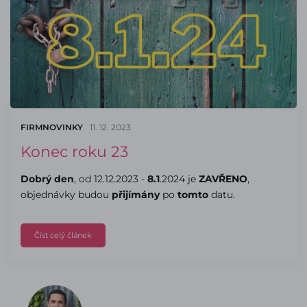
FIRMNOVINKY
11. 12. 2023
Konec roku 23
Dobrý den
, od 12.12.2023 -
8.1
.2024 je
ZAVŘENO
,
objednávky budou
přijímány
po
tomto
datu.
Číst celý článek