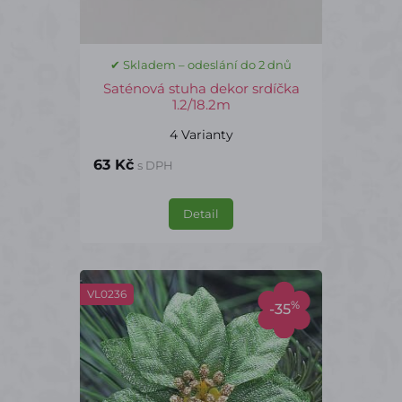
✔ Skladem – odeslání do 2 dnů
Saténová stuha dekor srdíčka
1.2/18.2m
4 Varianty
63 Kč
s DPH
Detail
VL0236
%
-35