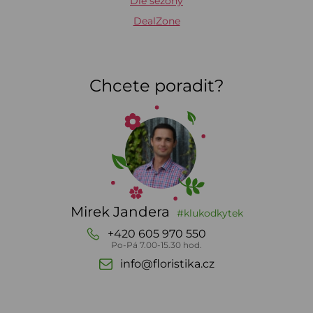
Dle sezony
DealZone
Chcete poradit?
Mirek Jandera
#klukodkytek
+420 605 970 550
Po-Pá 7.00-15.30 hod.
info@floristika.cz