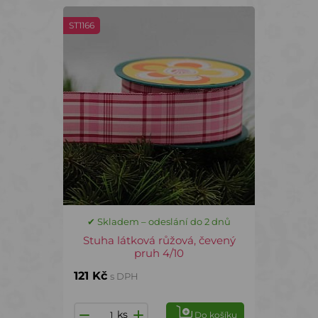
ST1166
✔ Skladem – odeslání do 2 dnů
Stuha látková růžová, čevený
pruh 4/10
121 Kč
s DPH
ks
Do košíku