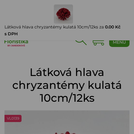
PŘIHLÁŠENÍ
Látková hlava chryzantémy kulatá 10cm/12ks za
0.00 Kč
s DPH
0
MENU
Látková hlava
chryzantémy kulatá
10cm/12ks
VL0139