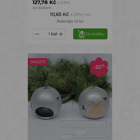
127,78 Kč
s DPH
za balení
10,65 Kč
s DPH / ks
Balení
po 12 ks
bal
Do košíku
DK0273
%
-20