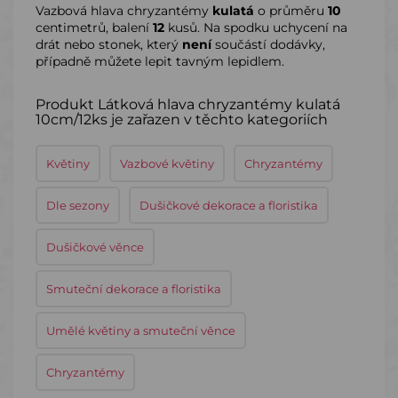
Vazbová hlava chryzantémy
kulatá
o průměru
10
centimetrů, balení
12
kusů. Na spodku uchycení na
drát nebo stonek, který
není
součástí dodávky,
případně můžete lepit tavným lepidlem.
Produkt Látková hlava chryzantémy kulatá
10cm/12ks je zařazen v těchto kategoriích
Květiny
Vazbové květiny
Chryzantémy
Dle sezony
Dušičkové dekorace a floristika
Dušičkové věnce
Smuteční dekorace a floristika
Umělé květiny a smuteční věnce
Chryzantémy