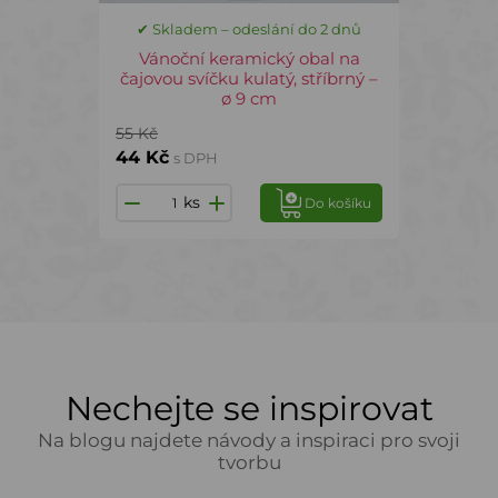
✔ Skladem – odeslání do 2 dnů
Vánoční keramický obal na
čajovou svíčku kulatý, stříbrný –
ø 9 cm
55 Kč
44 Kč
s DPH
ks
Do košíku
Nechejte se inspirovat
Na blogu najdete návody a inspiraci pro svoji
tvorbu