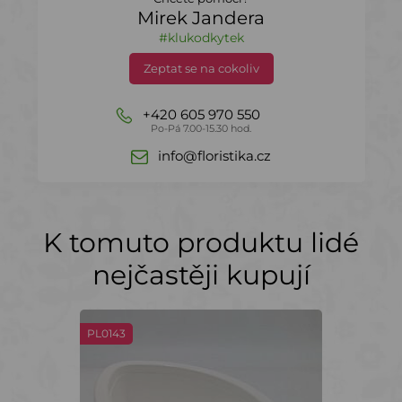
Mirek Jandera
#klukodkytek
Zeptat se na cokoliv
+420 605 970 550
Po-Pá 7.00-15.30 hod.
info@floristika.cz
K tomuto produktu lidé
nejčastěji kupují
PL0143