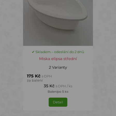
✔ Skladem – odeslání do 2 dnů
Miska elipsa střední
2 Varianty
175 Kč
s DPH
za balení
35 Kč
s DPH / ks
Balení
po 5 ks
Detail