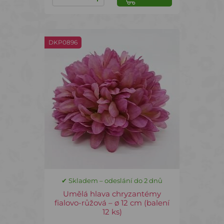
DKP0896
✔ Skladem – odeslání do 2 dnů
Umělá hlava chryzantémy
fialovo-růžová – ø 12 cm (balení
12 ks)