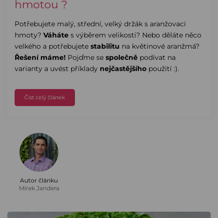
hmotou ?
Potřebujete malý, střední, velký držák s aranžovací
hmoty?
Váháte
s výběrem velikosti? Nebo děláte něco
velkého a potřebujete
stabilitu
na květinové aranžmá?
Řešení máme!
Pojďme se
společně
podívat na
varianty a uvést příklady
nejčastějšího
použití :).
Číst celý článek
Autor článku
Mirek Jandera