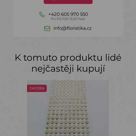
+420 605 970 550
Po-Pá 7.00-15.30 hod.
info@floristika.cz
K tomuto produktu lidé
nejčastěji kupují
DK0386