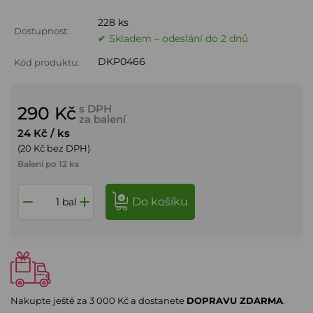
228 ks
Dostupnost:
✔ Skladem – odeslání do 2 dnů
DKP0466
Kód produktu:
s DPH
290 Kč
za balení
24 Kč
/ ks
(20 Kč bez DPH)
Balení po 12 ks
do košíku
bal
Nakupte ještě za
3 000 Kč
a dostanete
DOPRAVU ZDARMA
.