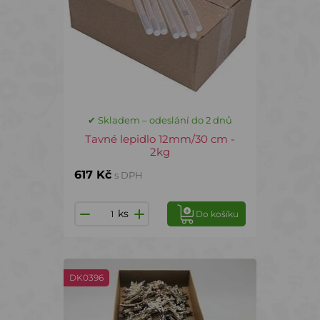
✔ Skladem – odeslání do 2 dnů
Tavné lepidlo 12mm/30 cm -
2kg
617 Kč
s DPH
ks
Do košíku
DK0396