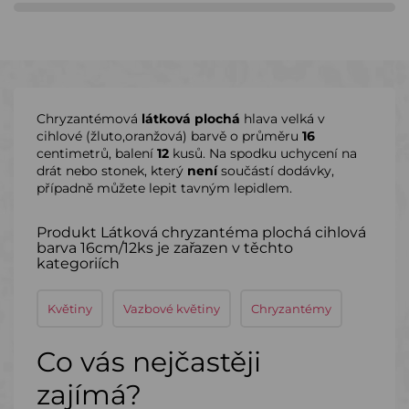
Chryzantémová
látková plochá
hlava velká v
cihlové (žluto,oranžová) barvě o průměru
16
centimetrů, balení
12
kusů. Na spodku uchycení na
drát nebo stonek, který
není
součástí dodávky,
případně můžete lepit tavným lepidlem.
Produkt Látková chryzantéma plochá cihlová
barva 16cm/12ks je zařazen v těchto
kategoriích
Květiny
Vazbové květiny
Chryzantémy
Co vás nejčastěji
zajímá?