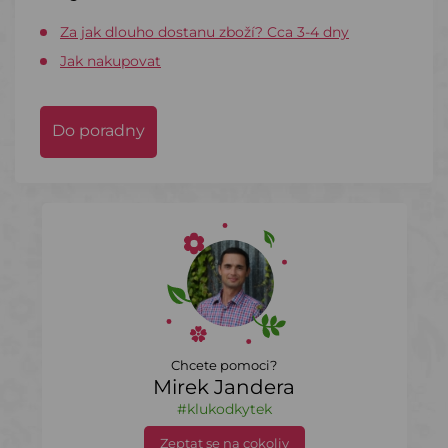
Za jak dlouho dostanu zboží? Cca 3-4 dny
Jak nakupovat
Do poradny
Chcete pomoci?
Mirek Jandera
#klukodkytek
Zeptat se na cokoliv