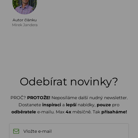
Autor článku
Mirek Jandera
Odebírat novinky?
PROČ?
PROTOŽE!
Neposíláme další nudný newsletter.
Dostanete
inspiraci
a
lepší
nabídky,
pouze
pro
odběratele
e-mailu. Max
4x
měsíčně. Tak
přísaháme!