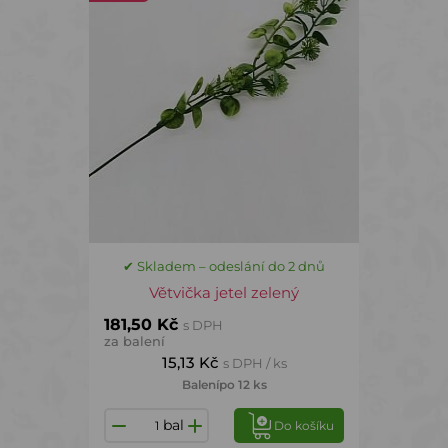
✔ Skladem – odeslání do 2 dnů
Větvička jetel zelený
181,50 Kč
s DPH
za balení
15,13 Kč
s DPH / ks
Balení
po 12 ks
bal
Do košíku