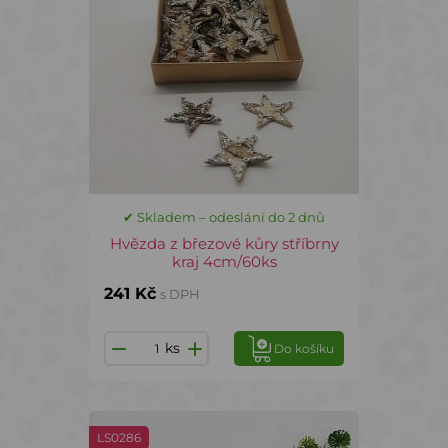
✔ Skladem – odeslání do 2 dnů
Hvězda z březové kůry stříbrny
kraj 4cm/60ks
241 Kč
s DPH
ks
Do košíku
LS0286