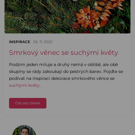
INSPIRACE
05. 11. 2022
Smrkový věnec se suchými květy
Podzim jeden miluje a druhý nemá v oblibě, ale obě
skupiny se rády zakoukají do pestrých barev. Pojďte se
podívat na inspiraci dekorace smrkového věnce se
suchými květy
.
Číst celý článek