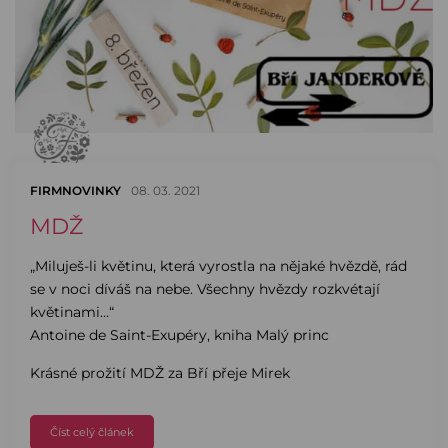
FIRMNOVINKY
08. 03. 2021
MDŽ
„Miluješ-li květinu, která vyrostla na nějaké hvězdě, rád
se v noci díváš na nebe. Všechny hvězdy rozkvétají
květinami…“
Antoine de Saint-Exupéry, kniha Malý princ
Krásné prožití MDŽ za Bří přeje Mirek
Číst celý článek