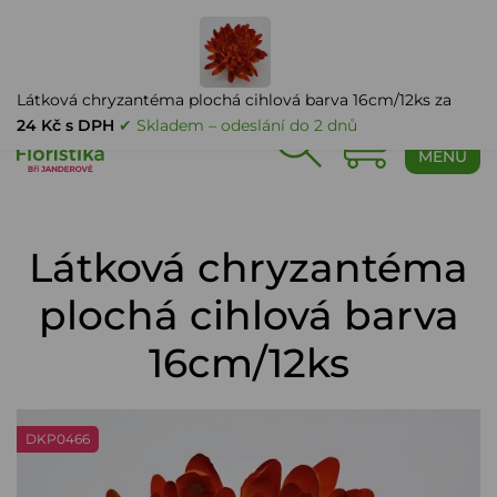
PŘIHLÁŠENÍ
Látková chryzantéma plochá cihlová barva 16cm/12ks za
24 Kč s DPH
✔ Skladem – odeslání do 2 dnů
0
MENU
Látková chryzantéma
plochá cihlová barva
16cm/12ks
DKP0466