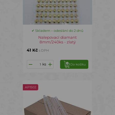
✔ Skladem – odeslání do 2 dnů
Nalepovací diamant
8mm/240ks - zlatý
41 Kč
s DPH
ks
Do košíku
AP1502