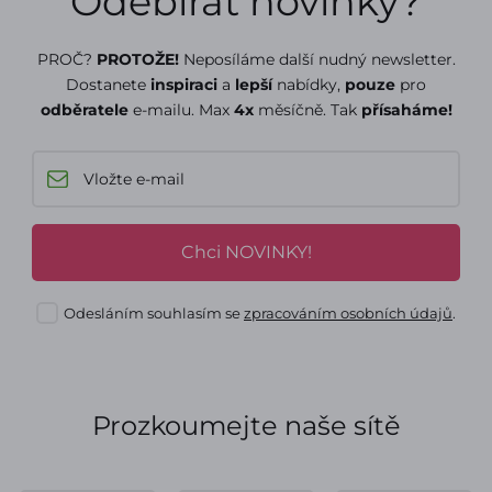
Odebírat novinky?
PROČ?
PROTOŽE!
Neposíláme další nudný newsletter.
Dostanete
inspiraci
a
lepší
nabídky,
pouze
pro
odběratele
e-mailu. Max
4x
měsíčně. Tak
přísaháme!
Chci NOVINKY!
Odesláním souhlasím se
zpracováním osobních údajů
.
Prozkoumejte naše sítě