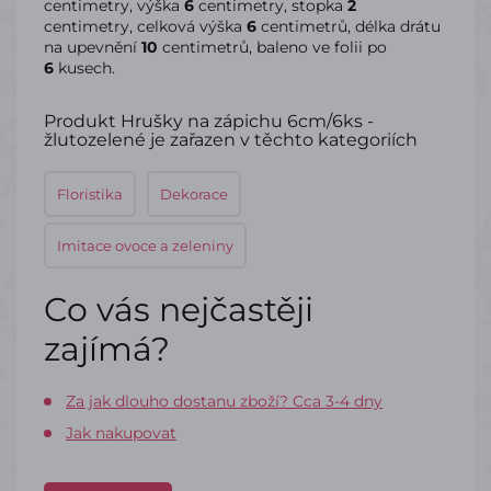
centimetry, výška
6
centimetry, stopka
2
centimetry, celková výška
6
centimetrů, délka drátu
na upevnění
10
centimetrů, baleno ve folii po
6
kusech.
Produkt Hrušky na zápichu 6cm/6ks -
žlutozelené je zařazen v těchto kategoriích
Floristika
Dekorace
Imitace ovoce a zeleniny
Co vás nejčastěji
zajímá?
Za jak dlouho dostanu zboží? Cca 3-4 dny
Jak nakupovat