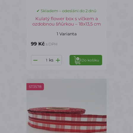
✔ Skladem – odeslání do 2 dnů
Kulatý flower box s víčkem a
ozdobnou šňůrkou – 18x13,5 cm
1 Varianta
99 Kč
s DPH
ks
Do košíku
ST3578