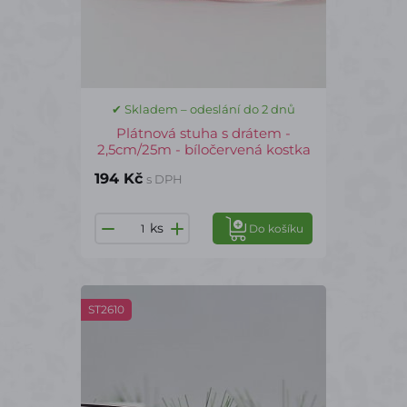
✔ Skladem – odeslání do 2 dnů
Plátnová stuha s drátem -
2,5cm/25m - bíločervená kostka
194 Kč
s DPH
ks
Do košíku
ST2610