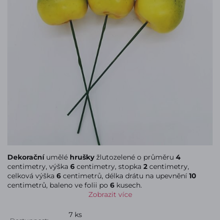
Dekorační
umělé
hrušky
žlutozelené o průměru
4
centimetry, výška
6
centimetry, stopka
2
centimetry,
celková výška
6
centimetrů, délka drátu na upevnění
10
centimetrů, baleno ve folii po
6
kusech.
Zobrazit více
7 ks