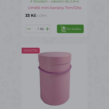
✔ Skladem – odeslání do 2 dnů
Umělé mini banány 7cm/12ks
33 Kč
s DPH
ks
Do košíku
DKP0730