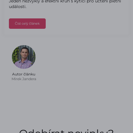
Jeden nezvyklý a efektní kruh s kyticí pro uctění pietní
události.
Číst celý článek
Autor článku
Mirek Jandera