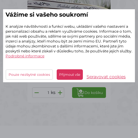
Vážíme si vašeho soukromí
K analýze návštěvnosti a funkcí webu, ukládání vašeho nastavení a
personalizaci obsahu a reklam využíváme cookies. Informace o tom,
jak náš web používáte, sdílíme se svými partnery pro sociální média,
inzerci a analýzy, kteří mohou být ze zemí mimo EU. Partneři tyto
údaje mohou zkombinovat s dalšími informacemi, které jste jim
poskytli nebo které získali v důsledku toho, že používáte jejich služby.
✔ Skladem – odeslání do 2 dnů
Podrobné informace
Stuha Posledné zbohom SK bílá
02/50
Pouze nezbytné cookies
Přijmout vše
102 Kč
s DPH
Spravovat cookies
ks
Do košíku