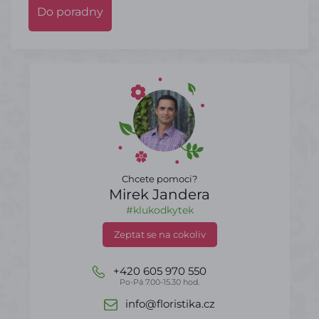
Do poradny
Chcete pomoci?
Mirek Jandera
#klukodkytek
Zeptat se na cokoliv
+420 605 970 550
Po-Pá 7.00-15.30 hod.
info@floristika.cz