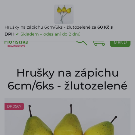
PŘIHLÁŠENÍ
Hrušky na zápichu 6cm/6ks - žlutozelené za
60 Kč s
DPH
✔ Skladem – odeslání do 2 dnů
0
MENU
Hrušky na zápichu
6cm/6ks - žlutozelené
DK0567