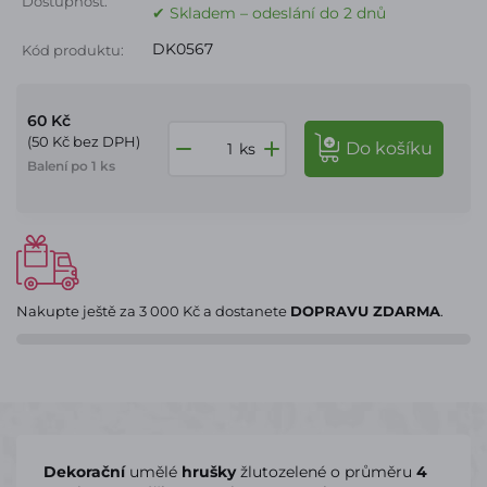
Dostupnost:
✔ Skladem – odeslání do 2 dnů
DK0567
Kód produktu:
60 Kč
(50 Kč bez DPH)
do košíku
ks
Balení po 1 ks
Nakupte ještě za
3 000 Kč
a dostanete
DOPRAVU ZDARMA
.
Dekorační
umělé
hrušky
žlutozelené o průměru
4