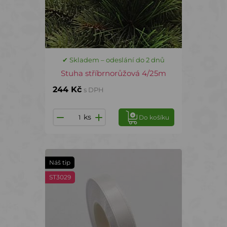
✔ Skladem – odeslání do 2 dnů
Stuha stříbrnorůžová 4/25m
244 Kč
s DPH
ks
Do košíku
Náš tip
ST3029