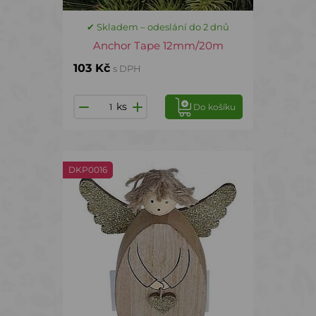
✔ Skladem – odeslání do 2 dnů
Anchor Tape 12mm/20m
103 Kč
s DPH
ks
Do košíku
DKP0016