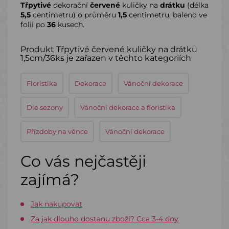
Třpytivé
dekorační
červené
kuličky na
drátku
(délka
5,5
centimetru) o průměru
1,5
centimetru, baleno ve
folii po
36
kusech.
Produkt Třpytivé červené kuličky na drátku
1,5cm/36ks je zařazen v těchto kategoriích
Floristika
Dekorace
Vánoční dekorace
Dle sezony
Vánoční dekorace a floristika
Přízdoby na věnce
Vánoční dekorace
Co vás nejčastěji
zajímá?
Jak nakupovat
Za jak dlouho dostanu zboží? Cca 3-4 dny