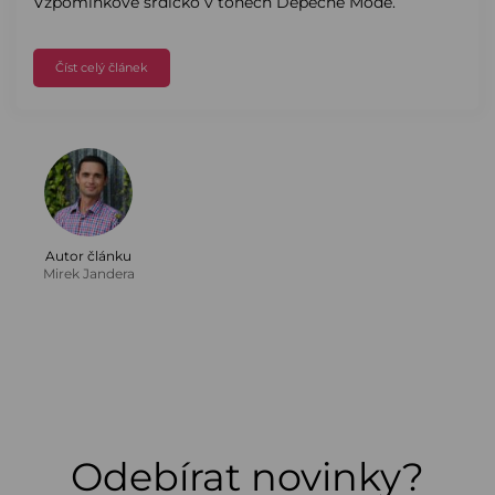
Vzpomínkové srdíčko v tónech Depeche Mode.
Číst celý článek
Autor článku
Mirek Jandera
Odebírat novinky?