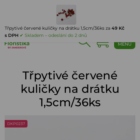
PŘIHLÁŠENÍ
Třpytivé červené kuličky na drátku 1,5cm/36ks za
49 Kč
s DPH
✔ Skladem – odeslání do 2 dnů
0
MENU
Třpytivé červené
kuličky na drátku
1,5cm/36ks
DKP0237