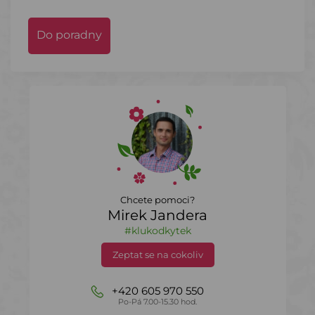
Do poradny
Chcete pomoci?
Mirek Jandera
#klukodkytek
Zeptat se na cokoliv
+420 605 970 550
Po-Pá 7.00-15.30 hod.