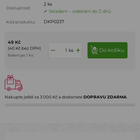
2 ks
Dostupnost:
✔ Skladem – odeslání do 2 dnů
DKP0237
Kód produktu:
49 Kč
(40 Kč bez DPH)
do košíku
ks
Balení po 1 ks
Nakupte ještě za
3 000 Kč
a dostanete
DOPRAVU ZDARMA
.