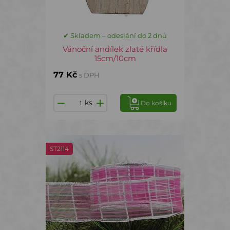
✔ Skladem – odeslání do 2 dnů
Vánoční andílek zlaté křídla
15cm/10cm
77 Kč
s DPH
ks
Do košíku
ST2114