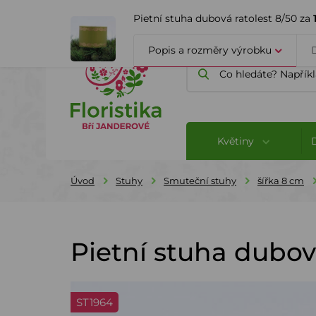
ÚVOD
O FIRMĚ
BLOG
Pietní stuha dubová ratolest 8/50 za
Popis a rozměry výrobku
Květiny
Úvod
Stuhy
Smuteční stuhy
šířka 8 cm
Pietní stuha dubov
ST1964