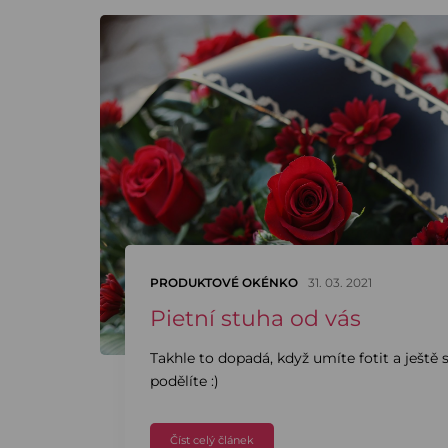
PRODUKTOVÉ OKÉNKO
31. 03. 2021
Pietní stuha od vás
Takhle to dopadá, když umíte fotit a ještě 
podělíte :)
Číst celý článek