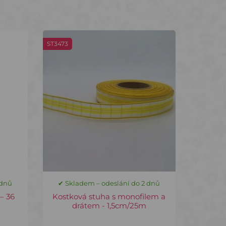
ST3473
 dnů
✔ Skladem – odeslání do 2 dnů
– 36
Kostková stuha s monofilem a
drátem - 1,5cm/25m