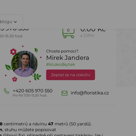
TY
PŘIHLÁŠENÍ
 blogu
5 970 550
0.00 Kč
0
s DPH
00-15.30 hod.
Chcete pomoci?
Mirek Jandera
Dle sezony
DealZone
#klukodkytek
Zeptat se na cokoliv
+420 605 970 550
info@floristika.cz
Po-Pá 7.00-15.30 hod.
8
centimetrů a návinu
47
metrů (50 yardů).
n
, stuhu můžete popisovat
m
(lihový fix), případně při nastavení tiskárny, lze i