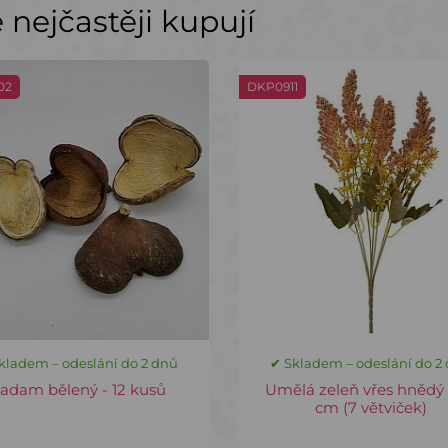
nejčastěji kupují
02
DKP0911
kladem – odeslání do 2 dnů
✔ Skladem – odeslání do 2
adam bělený - 12 kusů
Umělá zeleň vřes hnědý 
cm (7 větviček)