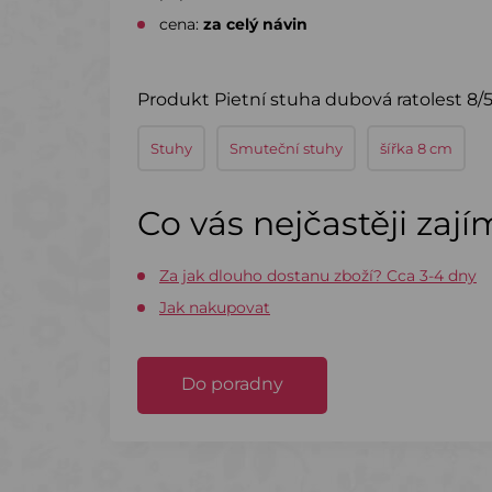
cena:
za celý návin
Produkt Pietní stuha dubová ratolest 8/5
Stuhy
Smuteční stuhy
šířka 8 cm
Co vás nejčastěji zaj
Za jak dlouho dostanu zboží? Cca 3-4 dny
Jak nakupovat
Do poradny