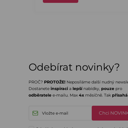
Odebírat novinky?
PROČ?
PROTOŽE!
Neposíláme další nudný newsle
Dostanete
inspiraci
a
lepší
nabídky,
pouze
pro
odběratele
e-mailu. Max
4x
měsíčně. Tak
přísah
Chci NOVINK