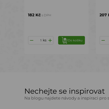
182 Kč
207 
s DPH
ks
Do košíku
Nechejte se inspirovat
Na blogu najdete návody a inspiraci pro s