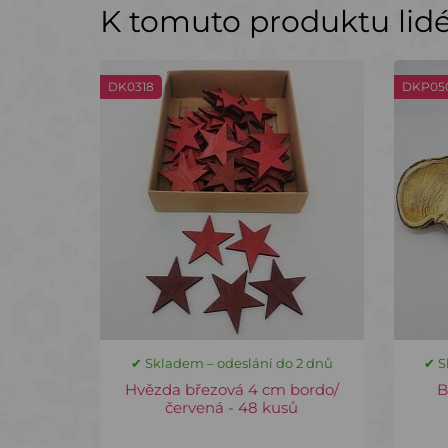
K tomuto produktu lidé 
DK0318
DKP05
✔ Skladem – odeslání do 2 dnů
✔ S
Hvězda březová 4 cm bordo/
B
červená - 48 kusů