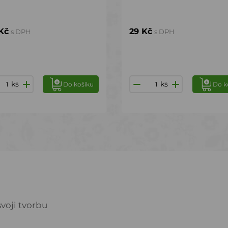
Kč
29 Kč
s DPH
s DPH
ks
ks
Do košíku
Do k
voji tvorbu