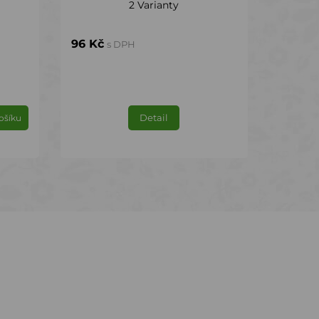
2 Varianty
96 Kč
s DPH
Detail
ošíku