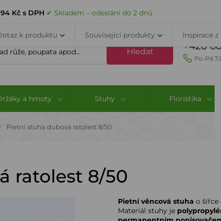
VELKOOBCHOD
DOPRAVA A PLATBA
PORADNA
KONTAK
194 Kč s DPH
✔ Skladem – odeslání do 2 dnů
Dotaz k produktu
Související produkty
Inspirace z
+420 60
Hledat
Po-Pá 7.
Držáky a hmoty
Stuhy
Floristika
Pietní stuha dubová ratolest 8/50
á ratolest 8/50
Pietní věncová stuha
o šířce
Materiál stuhy je
polypropylé
permanentním popisovače