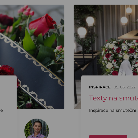
INSPIRACE
05. 05. 2022
Texty na smut
se
Inspirace na smuteční a