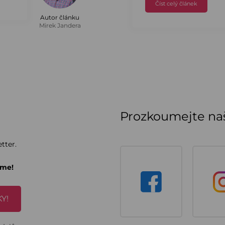
Číst celý článek
Autor článku
Mirek Jandera
Prozkoumejte naš
tter.
áme!
Y!