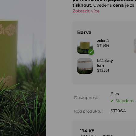
tisknout
. Uvedená
cena
je za
Zobrazit více
Barva
zelená
ST1964
bílá zlatý
lem
ST2531
6 ks
Dostupnost:
✔ Skladem –
ST1964
Kód produktu:
194 Kč