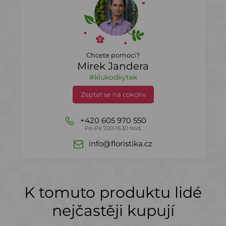
Chcete pomoci?
Mirek Jandera
#klukodkytek
Zeptat se na cokoliv
+420 605 970 550
Po-Pá 7.00-15.30 hod.
info@floristika.cz
K tomuto produktu lidé
nejčastěji kupují