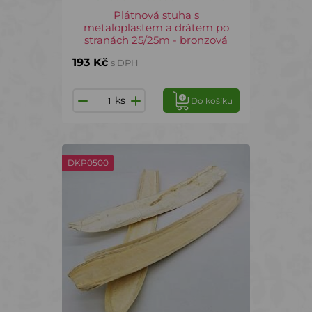
Plátnová stuha s
metaloplastem a drátem po
stranách 25/25m - bronzová
193 Kč
s DPH
ks
Do košíku
DKP0500