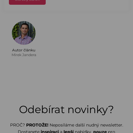
Autor článku
Mirek Jandera
Odebírat novinky?
PROČ?
PROTOŽE!
Neposíláme další nudný newsletter.
Dostanete
inspiraci
a
lepší
nabídky,
pouze
pro