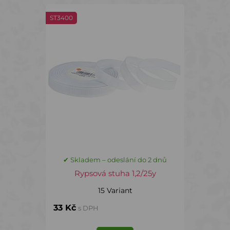
ST3400
✔ Skladem – odeslání do 2 dnů
Rypsová stuha 1,2/25y
15 Variant
33 Kč
s DPH