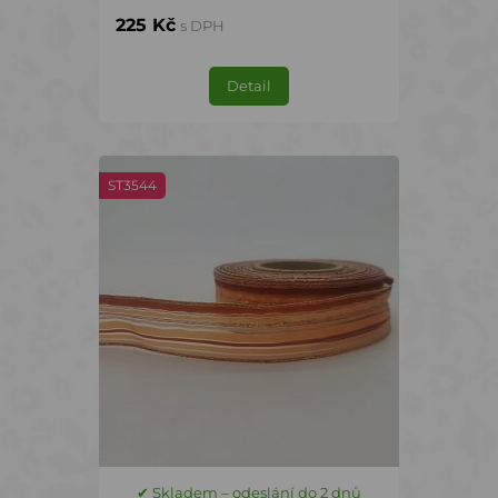
225 Kč
s DPH
Detail
ST3544
✔ Skladem – odeslání do 2 dnů