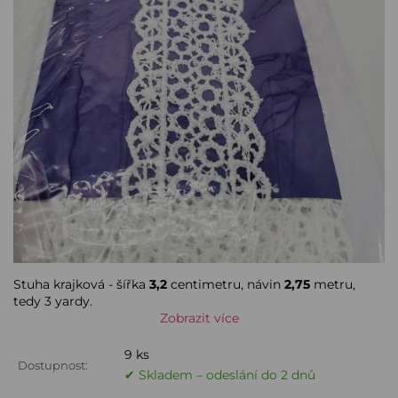
Stuha krajková - šířka
3,2
centimetru, návin
2,75
metru,
tedy 3 yardy.
Zobrazit více
9 ks
Dostupnost:
✔ Skladem – odeslání do 2 dnů