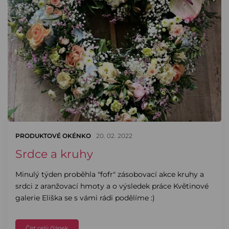
PRODUKTOVÉ OKÉNKO
20. 02. 2022
Srdce a kruhy
Minulý týden proběhla "fofr" zásobovací akce kruhy a
srdci z aranžovací hmoty a o výsledek práce Květinové
galerie Eliška se s vámi rádi podělíme :)
Číst celý článek