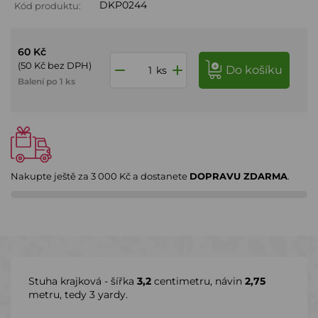
DKP0244
Kód produktu:
60 Kč
(50 Kč bez DPH)
do košíku
ks
Balení po 1 ks
Nakupte ještě za
3 000 Kč
a dostanete
DOPRAVU ZDARMA
.
Stuha krajková - šířka
3,2
centimetru, návin
2,75
metru, tedy 3 yardy.