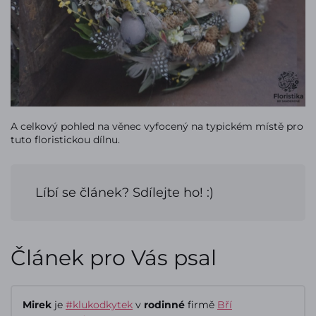
A celkový pohled na věnec vyfocený na typickém místě pro
tuto floristickou dílnu.
Líbí se článek? Sdílejte ho! :)
Článek pro Vás psal
Mirek
je
#klukodkytek
v
rodinné
firmě
Bří