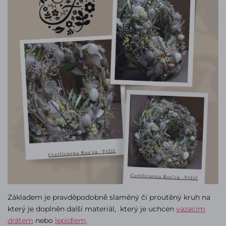
Základem je pravděpodobně slaměný či proutěný kruh na
který je doplněn další materiál, který je uchcen
vazacím
drátem
nebo
lepidlem
.