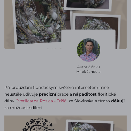
Autor článku
Mirek Jandera
Při brouzdání floristickým světem internetem mne
neustále udivuje
precizní
práce a
nápaditost
floritické
dílny
Cvetlicarna Roz'ca - Tržič
ze Slovinska a tímto
děkuji
za možnost sdílení.