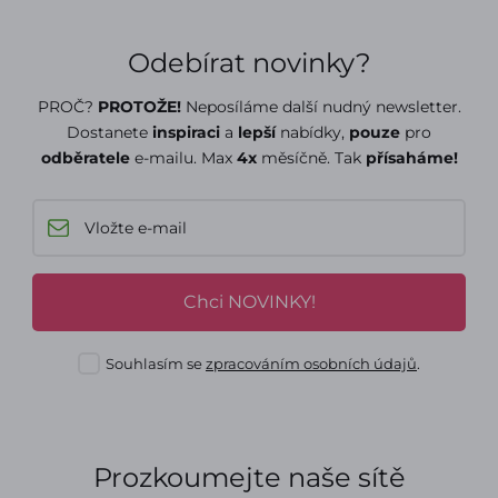
Odebírat novinky?
PROČ?
PROTOŽE!
Neposíláme další nudný newsletter.
Dostanete
inspiraci
a
lepší
nabídky,
pouze
pro
odběratele
e-mailu. Max
4x
měsíčně. Tak
přísaháme!
Chci NOVINKY!
Souhlasím se
zpracováním osobních údajů
.
Prozkoumejte naše sítě