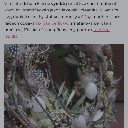
V tomto detialu krásně
vyniká
použitý základní materiál,
který byl identifikován jako větve oliv, oleandru, či vavřínu,
jivy, doplně o snítky statice, mimózy a šišky modřínu. Jarní
nádech dodávají
příčka perličky,
smetanová peříčka a
umělá vajíčka které jsou přichyceny pomocí
tavného
lepidla
.