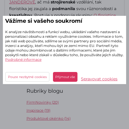
JANDEROVÉ
, ač má
strojírenské
vzdělání, tak
floristika jej zaujala a
podmanila
svou různorodostí a
kreativitou
. Postuje a podporuje skupiny:
O floristice
Vážíme si vašeho soukromí
vážně i nevážně
a
Floristika.cz
K analýze návštěvnosti a funkcí webu, ukládání vašeho nastavení a
personalizaci obsahu a reklam využíváme cookies. Informace o tom,
jak náš web používáte, sdílíme se svými partnery pro sociální média,
inzerci a analýzy, kteří mohou být ze zemí mimo EU. Partneři tyto
údaje mohou zkombinovat s dalšími informacemi, které jste jim
poskytli nebo které získali v důsledku toho, že používáte jejich služby.
Autor článku
Podrobné informace
Mirek Jandera
Pouze nezbytné cookies
Přijmout vše
Spravovat cookies
Rubriky blogu
FirmNovinky (20)
Inspirace (19)
Produktové okénko (14)