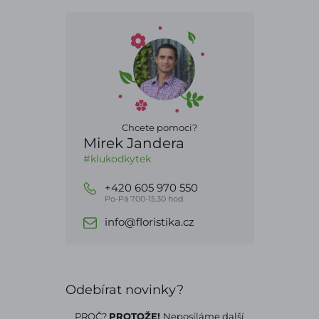
Chcete pomoci?
Mirek Jandera
#klukodkytek
+420 605 970 550
Po-Pá 7.00-15.30 hod.
info@floristika.cz
Odebírat novinky?
PROČ?
PROTOŽE!
Neposíláme další