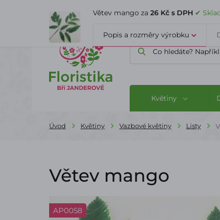
ÚVOD
O FIRMĚ
BLOG
Větev mango za
26 Kč s DPH
✔ Skla
Popis a rozměry výrobku
Květiny
Úvod
Květiny
Vazbové květiny
Listy
V
Větev mango
AP0058