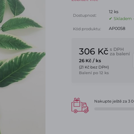
12 ks
Dostupnost:
✔ Skladem –
AP0058
Kód produktu:
306 Kč
s DPH
za balení
26 Kč
/ ks
(21 Kč bez DPH)
Balení po 12 ks
Nakupte ještě za
3 