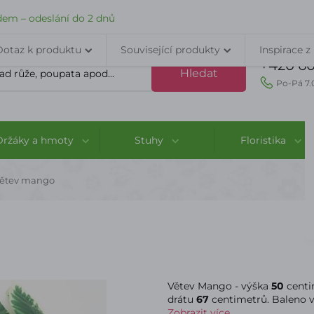
VELKOOBCHOD
DOPRAVA A PLATBA
PORADNA
KONTAK
dem – odeslání do 2 dnů
Dotaz k produktu
Související produkty
Inspirace z
+420 60
Hledat
Po-Pá 7.
Držáky a hmoty
Stuhy
Floristika
ětev mango
Větev Mango - výška
50
centi
drátu
67
centimetrů. Baleno 
Zobrazit více