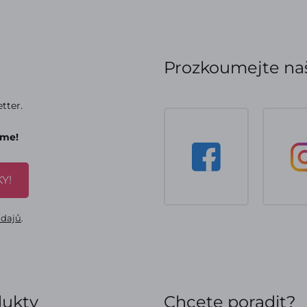
Prozkoumejte naš
tter.
áme!
Y!
údajů
.
dukty
Chcete poradit?