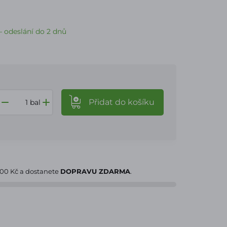
 odeslání do 2 dnů
Přidat
do košíku
bal
000 Kč
a dostanete
DOPRAVU ZDARMA
.