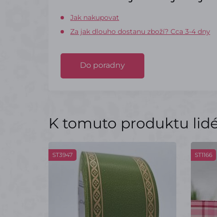
Jak nakupovat
Za jak dlouho dostanu zboží? Cca 3-4 dny
Do poradny
K tomuto produktu lidé 
ST3947
ST1166