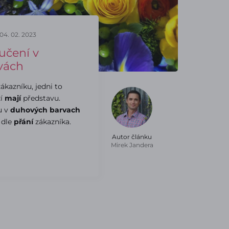
04. 02. 2023
učení v
vách
ákazníku, jedni to
zí
mají
představu.
u v
duhových barvach
 dle
přání
zákazníka.
Autor článku
Mirek Jandera