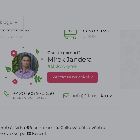
TY
PŘIHLÁŠENÍ
 blogu
5 970 550
0.00 Kč
0
s DPH
00-15.30 hod.
Chcete pomoci?
Mirek Jandera
Dle sezony
DealZone
#klukodkytek
Zeptat se na cokoliv
+420 605 970 550
info@floristika.cz
Po-Pá 7.00-15.30 hod.
metrů, šířka
64
centimetrů. Celková délka včetně
ve svazku po
12
kusech.