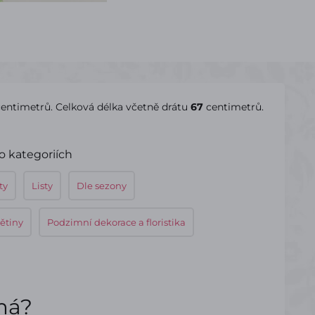
centimetrů. Celková délka včetně drátu
67
centimetrů.
o kategoriích
ty
Listy
Dle sezony
ětiny
Podzimní dekorace a floristika
ímá?