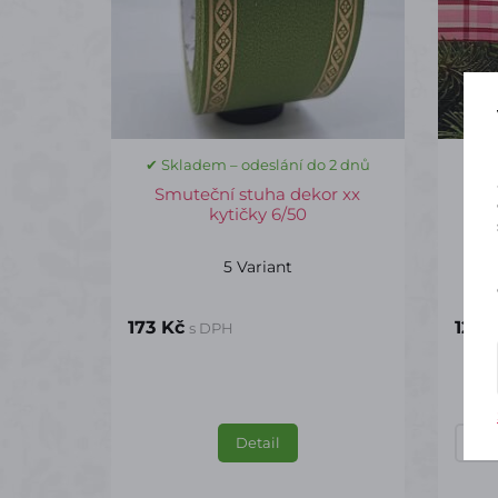
✔ Skladem – odeslání do 2 dnů
✔ S
Smuteční stuha dekor xx
Stu
kytičky 6/50
5 Variant
173 Kč
121 K
s DPH
Detail