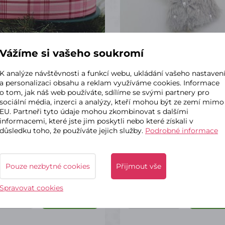
Vážíme si vašeho soukromí
K analýze návštěvnosti a funkcí webu, ukládání vašeho nastaven
kladem – odeslání do 2 dnů
✔ Skladem – odeslání do 2
a personalizaci obsahu a reklam využíváme cookies. Informace
ha látková růžová, čevený
Postavička andílka šed
o tom, jak náš web používáte, sdílíme se svými partnery pro
pruh 4/10
zavěšení 12cm
sociální média, inzerci a analýzy, kteří mohou být ze zemí mimo
EU. Partneři tyto údaje mohou zkombinovat s dalšími
informacemi, které jste jim poskytli nebo které získali v
důsledku toho, že používáte jejich služby.
Podrobné informace
č
67 Kč
s DPH
s DPH
Pouze nezbytné cookies
Přijmout vše
Spravovat cookies
ks
ks
Do košíku
Do k