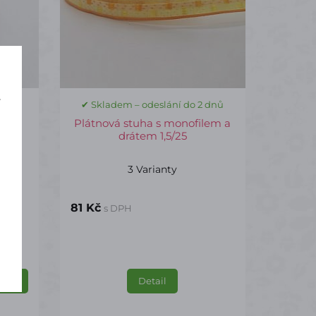
í
 dnů
✔ Skladem – odeslání do 2 dnů
á na
Plátnová stuha s monofilem a
drátem 1,5/25
3 Varianty
81 Kč
s DPH
Detail
ošíku