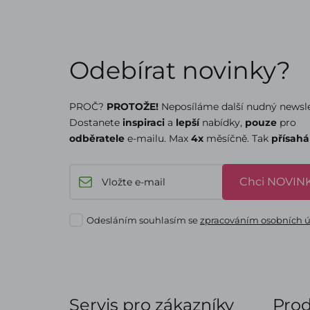
Odebírat novinky?
PROČ?
PROTOŽE!
Neposíláme další nudný newsle
Dostanete
inspiraci
a
lepší
nabídky,
pouze
pro
odběratele
e-mailu. Max
4x
měsíčně. Tak
přísah
Chci NOVINK
Odesláním souhlasím se
zpracováním osobních 
Servis pro zákazníky
Pro