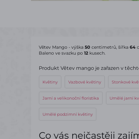
Větev Mango - výška
50
centimetrů, šířka
64
Baleno ve svazku po
12
kusech.
Produkt Větev mango je zařazen v těcht
Květiny
Vazbové květiny
Stonkové kvě
Jarní a velikonoční floristika
Umělé jarní kv
Umělé podzimní květiny
Co vás nejčastěji zaj