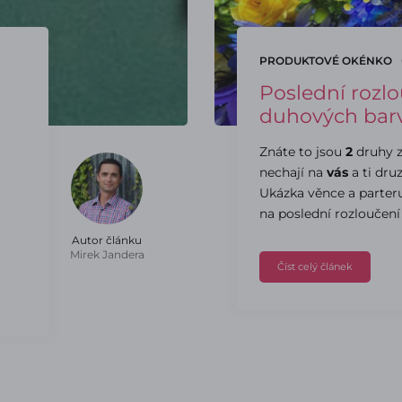
PRODUKTOVÉ OKÉNKO
Poslední rozlo
duhových bar
Znáte to jsou
2
druhy z
nechají na
vás
a ti dru
Ukázka věnce a parter
na poslední rozloučení
Autor článku
Mirek Jandera
Číst celý článek