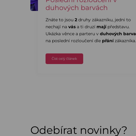
duhových barvách
Znáte to jsou
2
druhy zákazníku, jedni to
nechají na
vás
a ti druzí
mají
představu.
Ukázka věnce a parteru v
duhových barv
na poslední rozloučení dle
přání
zákazníka
Číst celý článek
Odebírat novinky?