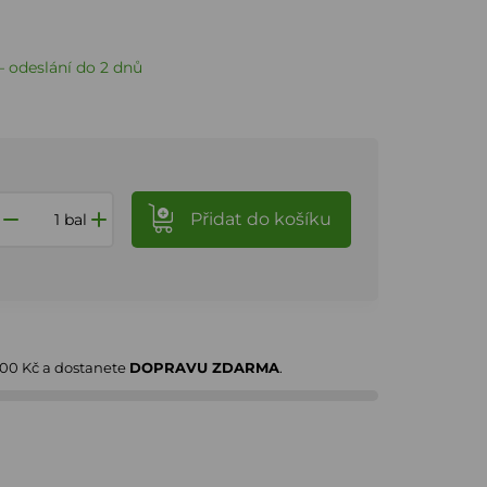
 odeslání do 2 dnů
Přidat
do košíku
bal
000 Kč
a dostanete
DOPRAVU ZDARMA
.