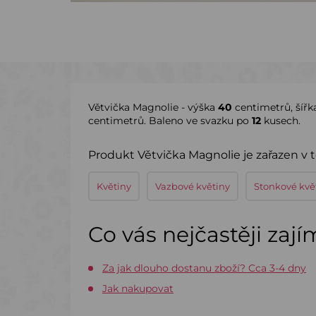
Větvička Magnolie - výška
40
centimetrů, šířk
centimetrů. Baleno ve svazku po
12
kusech.
Produkt Větvička Magnolie je zařazen v 
Květiny
Vazbové květiny
Stonkové kvě
Co vás nejčastěji zaj
Za jak dlouho dostanu zboží? Cca 3-4 dny
Jak nakupovat