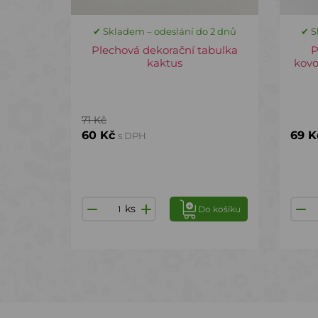
✔ Skladem – odeslání do 2 dnů
✔ S
Plechová dekorační tabulka
P
kaktus
kovo
71 Kč
60 Kč
69 K
s DPH
ks
Do košíku