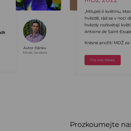
„Miluješ-li květinu, kte
hvězdě, rád se v noci 
hvězdy rozkvétají květ
Antoine de Saint-Exupé
ach
.
Krásné prožití MDŽ za 
Autor článku
Mirek Jandera
Číst celý článek
Prozkoumejte naš