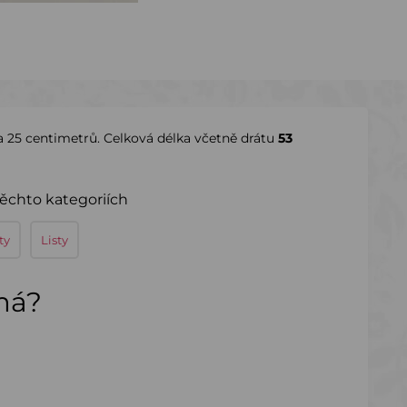
a 25 centimetrů. Celková délka včetně drátu
53
těchto kategoriích
ty
Listy
ímá?