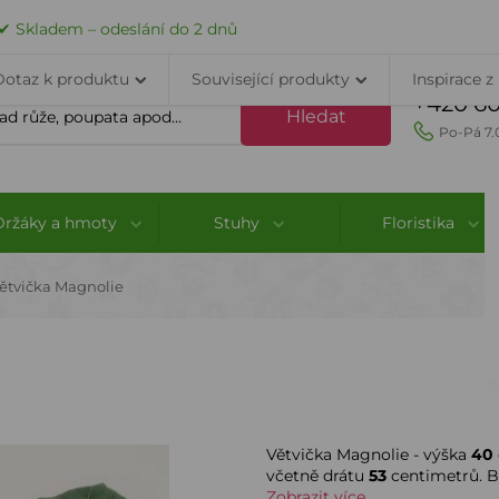
VELKOOBCHOD
DOPRAVA A PLATBA
PORADNA
KONTAK
✔ Skladem – odeslání do 2 dnů
Dotaz k produktu
Související produkty
Inspirace z
+420 60
Hledat
Po-Pá 7.
Držáky a hmoty
Stuhy
Floristika
ětvička Magnolie
Větvička Magnolie - výška
40
včetně drátu
53
centimetrů. B
Zobrazit více