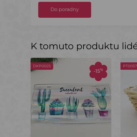
Do poradny
K tomuto produktu lidé 
DKP0025
PT0057
%
-15