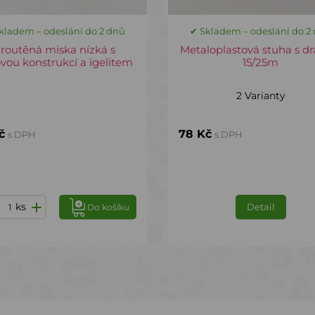
kladem – odeslání do 2 dnů
✔ Skladem – odeslání do 2
routěná miska nízká s
Metaloplastová stuha s d
vou konstrukcí a igelitem
15/25m
2 Varianty
č
78 Kč
s DPH
s DPH
ks
Detail
Do košíku