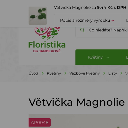
ÚVOD
O FIRMĚ
BLOG
Větvička Magnolie za
9.44 Kč s DPH
Popis a rozměry výrobku
Květiny
Úvod
Květiny
Vazbové květiny
Listy
V
Větvička Magnolie
AP0048