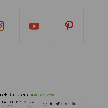
rek Jandera
#klukodkytek
+420 605 970 550
info@floristika.cz
Po-Pá 7.00-15.30 hod.