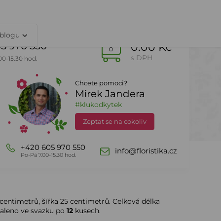
TY
PŘIHLÁŠENÍ
 blogu
5 970 550
0.00 Kč
0
s DPH
00-15.30 hod.
Chcete pomoci?
Mirek Jandera
Dle sezony
DealZone
#klukodkytek
Zeptat se na cokoliv
+420 605 970 550
info@floristika.cz
Po-Pá 7.00-15.30 hod.
centimetrů, šířka 25 centimetrů. Celková délka
aleno ve svazku po
12
kusech.