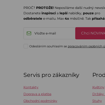
PROČ?
PROTOŽE!
Neposíláme další nudný newsle
Dostanete
inspiraci
a
lepší
nabídky,
pouze
pro
odběratele
e-mailu. Max
4x
měsíčně. Tak
přísah
Chci NOVINK
Odesláním souhlasím se
zpracováním osobních 
Servis pro zákazníky
Pro
Kontakty
Květiny
Doprava a platba
Držáky
Obchodní podmínky
Stuhy