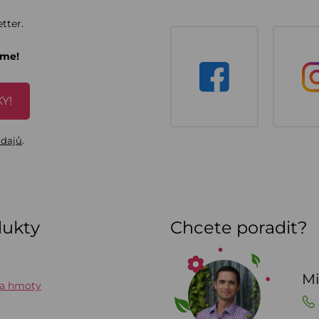
tter.
áme!
Y!
údajů
.
dukty
Chcete poradit?
Mi
 a hmoty