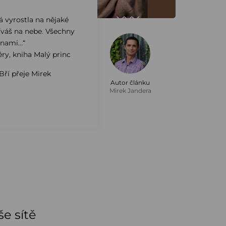
rá vyrostla na nějaké
díváš na nebe. Všechny
inami…“
ry, kniha Malý princ
Bří přeje Mirek
Autor článku
Mirek Jandera
e sítě