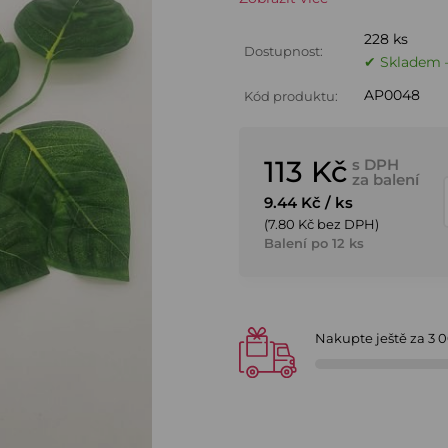
228 ks
Dostupnost:
✔ Skladem –
AP0048
Kód produktu:
113 Kč
s DPH
za balení
9.44 Kč
/ ks
(7.80 Kč bez DPH)
Balení po 12 ks
Nakupte ještě za
3 