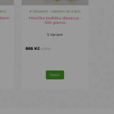
 dnů
✔ Skladem – odeslání do 2 dnů
rátem
Hlavička bodláku dipsacus -
500 gramů
5 Variant
666 Kč
s DPH
Detail